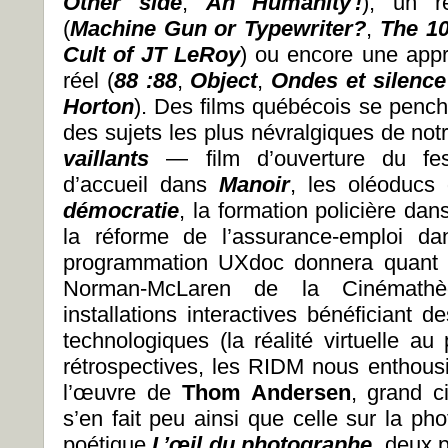
Other side
,
Ah Humanity !
), un r
(
Machine Gun or Typewriter?
,
The 10
Cult of JT LeRoy
) ou encore une appr
réel (
88 :88
,
Object
,
Ondes et silence
Horton
). Des films québécois se pench
des sujets les plus névralgiques de no
vaillants
— film d’ouverture du fes
d’accueil dans
Manoir
, les oléoduc
démocratie
, la formation policière da
la réforme de l’assurance-emploi d
programmation UXdoc donnera quant à 
Norman-McLaren de la Cinémathèq
installations interactives bénéficiant 
technologiques (la réalité virtuelle a
rétrospectives, les RIDM nous enthous
l’œuvre de
Thom Andersen
, grand c
s’en fait peu ainsi que celle sur la ph
poétique
L’œil du photographe
, deux 