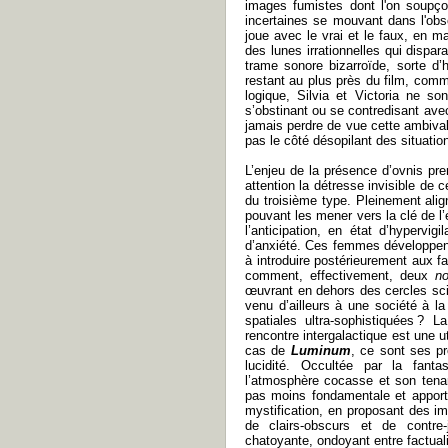
images fumistes dont l'on soupçon
incertaines se mouvant dans l'obsc
joue avec le vrai et le faux, en ma
des lunes irrationnelles qui dispar
trame sonore bizarroïde, sorte d’h
restant au plus près du film, com
logique, Silvia et Victoria ne so
s’obstinant ou se contredisant ave
jamais perdre de vue cette ambival
pas le côté désopilant des situatio
L’enjeu de la présence d’ovnis pre
attention la détresse invisible de 
du troisième type. Pleinement alig
pouvant les mener vers la clé de l’
l’anticipation, en état d’hypervi
d’anxiété. Ces femmes développent 
à introduire postérieurement aux fa
comment, effectivement, deux
n
œuvrant en dehors des cercles scien
venu d’ailleurs à une société à la 
spatiales ultra-sophistiquées ? 
rencontre intergalactique est une u
cas de
Luminum
, ce sont ses pr
lucidité. Occultée par la fanta
l’atmosphère cocasse et son tena
pas moins fondamentale et apporte
mystification, en proposant des im
de clairs-obscurs et de contre-j
chatoyante, ondoyant entre factuali