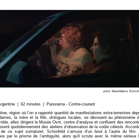
prod. Maximiliano Schon
rgentine | 62 minutes | Panorama - Contre-courant
tine, région où l’on a rapporté quantité de manifestations extra-terrestres dep
ames, la mère et la fille, ufologues locales, se dévouent au phénomène 
mble, elles dirigent le Musée Ovni, centre d’analyse et confluent des rencont
posent quotidiennement des ateliers d’observation de la voûte céleste. Accord
on de ce sujet surnaturel, Schonfeld s’amuse d’un bout à l’autre du film.
opos par le prisme de l’ambiguïté, alors qu'il scrute avec le même sérieux 