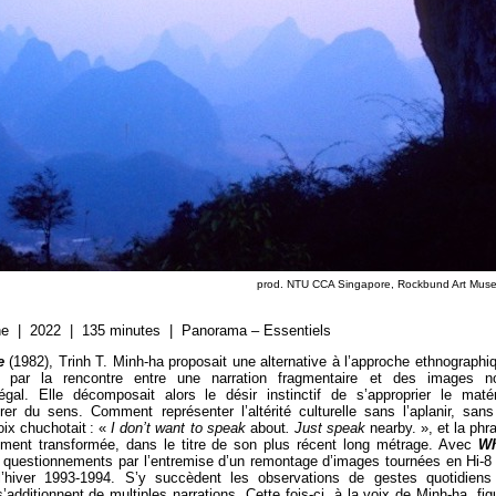
prod.
NTU CCA Singapore, Rockbund Art Mus
ine | 2022 | 135 minutes | Panorama – Essentiels
e
(1982), Trinh T. Minh-ha proposait une alternative à l’approche ethnographi
 par la rencontre entre une narration fragmentaire et des images n
al. Elle décomposait alors le désir instinctif de s’approprier le matér
er du sens. Comment représenter l’altérité culturelle sans l’aplanir, sans
oix chuchotait : «
I don’t want to speak
about
. Just speak
nearby. », et la phr
ement transformée, dans le titre de son plus récent long métrage. Avec
Wh
 questionnements par l’entremise d’un remontage d’images tournées en Hi-8
hiver 1993-1994. S’y succèdent les observations de gestes quotidiens
s’additionnent de multiples narrations. Cette fois-ci, à la voix de Minh-ha, fig