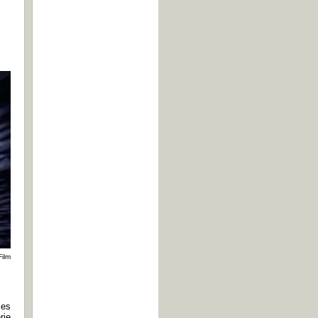
ilm
ses
rie