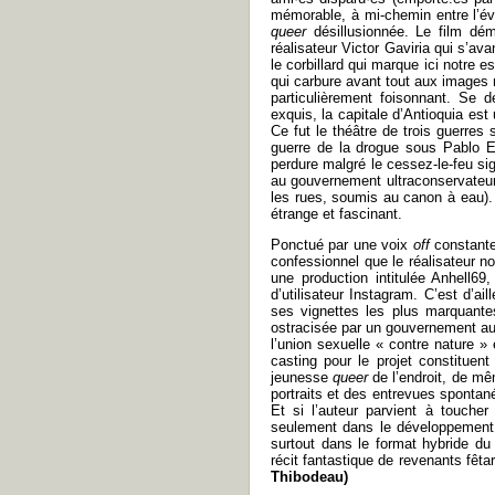
mémorable, à mi-chemin entre l’évo
queer
désillusionnée. Le film dém
réalisateur Victor Gaviria qui s’av
le corbillard qui marque ici notre
qui carbure avant tout aux images
particulièrement foisonnant. Se 
exquis, la capitale d’Antioquia est
Ce fut le théâtre de trois guerres
guerre de la drogue sous Pablo Es
perdure malgré le cessez-le-feu si
au gouvernement ultraconservateur
les rues, soumis au canon à eau). C
étrange et fascinant.
Ponctué par une voix
off
constante,
confessionnel que le réalisateur no
une production intitulée Anhell6
d’utilisateur Instagram. C’est d’a
ses vignettes les plus marquantes
ostracisée par un gouvernement auto
l’union sexuelle « contre nature »
casting pour le projet constituen
jeunesse
queer
de l’endroit, de mê
portraits et des entrevues spontané
Et si l’auteur parvient à touche
seulement dans le développement d
surtout dans le format hybride du
récit fantastique de revenants fêt
Thibodeau)