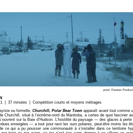
prod. Paraiso Produc
N
1 | 37 minutes | Compétition courts et moyens métrages
yiste ou formelle,
Churchill,
Polar Bear Town
apparaît avant tout comme 
de Churchill, situé à l’extrême-nord du Manitoba, a certes de quoi fasciner a
s’ouvrent sur la Baie d’Hudson. L’hostilité du paysage — des glaces à perte
ndues enneigées — a tout pour ravir les ours polaires, peut-être moins les êt
e ce qui a pu pousser une communauté à s’installer dans ce territoire hy
 par train ou par avion, ce qui n’est pas sans donner à ce village un asp