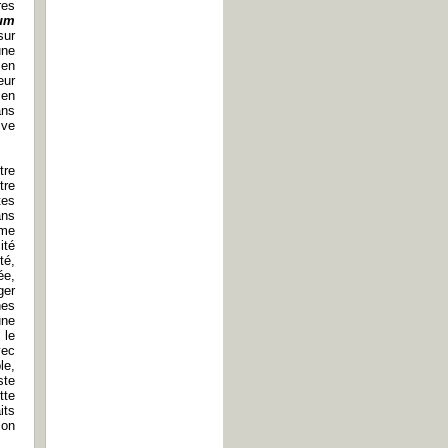
res
um
sur
une
 en
eur
 en
ans
ive
tre
tre
tes
ans
rme
ité
té,
ée,
ger
hes
une
 le
vec
le,
ste
tte
its
ion