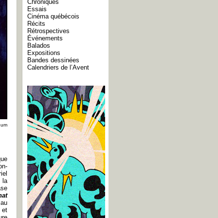
Chroniques
Essais
Cinéma québécois
Récits
Rétrospectives
Événements
Balados
Expositions
Bandes dessinées
Calendriers de l’Avent
eum
que
on-
iel
 la
ase
at
 au
 et
ure