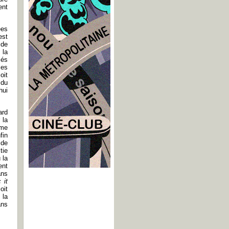
ent
ées
est
 de
 la
iés
·es
oit
 du
hui
ard
 la
rme
fin
 de
tie
 la
ent
ans
 it
oit
 la
ans