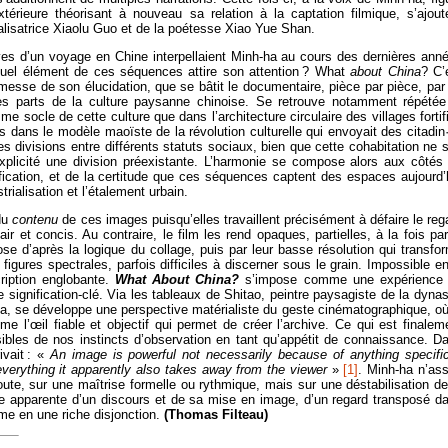
érieure théorisant à nouveau sa relation à la captation filmique, s’ajout
éalisatrice Xiaolu Guo et de la poétesse Xiao Yue Shan.
ives d’un voyage en Chine interpellaient Minh-ha au cours des dernières ann
el élément de ces séquences attire son attention ? What
about China
? C’
omesse de son élucidation, que se bâtit le documentaire, pièce par pièce, par
 des parts de la culture paysanne chinoise. Se retrouve notamment répétée
e socle de cette culture que dans l’architecture circulaire des villages fortif
ans le modèle maoïste de la révolution culturelle qui envoyait des citadin
es divisions entre différents statuts sociaux, bien que cette cohabitation ne s
plicité une division préexistante. L’harmonie se compose alors aux côtés
fication, et de la certitude que ces séquences captent des espaces aujourd’
trialisation et l’étalement urbain.
 du
contenu
de ces images puisqu’elles travaillent précisément à défaire le reg
air et concis. Au contraire, le film les rend opaques, partielles, à la fois par
se d’après la logique du collage, puis par leur basse résolution qui transfo
igures spectrales, parfois difficiles à discerner sous le grain. Impossible en
ription englobante.
What About China?
s’impose comme une expérience
signification-clé. Via les tableaux de Shitao, peintre paysagiste de la dynas
ha, se développe une perspective matérialiste du geste cinématographique, où
 l’œil fiable et objectif qui permet de créer l’archive. Ce qui est finalem
sibles de nos instincts d’observation en tant qu’appétit de connaissance. D
rivait : «
An image is powerful not necessarily because of anything specific
everything it apparently also takes away from the viewer
»
[1]
. Minh-ha n’ass
oute, sur une maîtrise formelle ou rythmique, mais sur une déstabilisation de
nie apparente d’un discours et de sa mise en image, d’un regard transposé d
rme en une riche disjonction.
(Thomas Filteau)