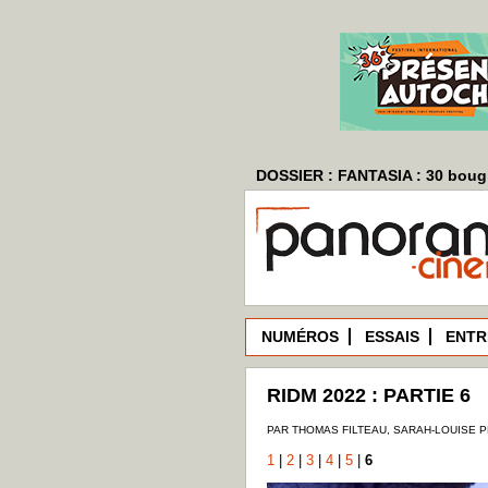
DOSSIER : FANTASIA : 30 bougi
NUMÉROS
ESSAIS
ENTR
RIDM 2022 : PARTIE 6
PAR THOMAS FILTEAU, SARAH-LOUISE P
1
|
2
|
3
|
4
|
5
|
6