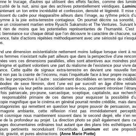
ne le trucage, d'autres qui utilisent des effets faciles, comme des lumiè
urité de la nuit, ainsi que des archives potentiellement véridiques.
Lumin
intenant un ton entre incrédulité et confession, densité et légèreté. Il mise 
aissent du cadre pour réapparaître ailleurs dans l’image, au rythme précis d’
ymne à la joie extra-terrestre contagieux. On pourrait décrire sa sonorité,
me un croisement martien entre Ryuichi Sakamoto et The Ventures. Suivant l
nt rien de moins que les potentielles représentantes de l’humanité. C'est
c bienséance sur chaque détail que l’on découvre le caractère de chacune, s
ence, faite d’actions répétées méthodiquement avec une sériosité qui n'esqu
ns.
nd une dimension existentialiste nettement moins ludique lorsque vient à no
ces femmes n’existant nulle part ailleurs que dans la perspective d’une rencon
nées vers ces dimensions parallèles, elles sont attentives aux moindres pis
énigme et quittent volontiers une part du réalisme de l’existence pour vivre d
gilance. Cette quête de signaux extra-terrestre en devient une nouvelle fo
non pas la crainte de l’inconnu, mais l’inquiétude face à leur propre incapac
its leur perspective à l’autre : socialement discréditées en termes de crédibili
obodies
de sexe féminin, dont l’une est par surcroît en âge d’être retrait
tifiques via leur petite association sans-le-sou, pourraient introniser l’étran
fois patriarcale, pro-jeune, sarcastique, sceptique, capitaliste, aux recherc
La responsabilité primaire de ces dames pour esquisser la possibilité d’
topie magnifique que le cinéma en général pourrait rendre crédible, mais dans
otagonistes qui remettent en question leur propre pouvoir de persuasion, a
smagorie ambiante, cette réflexion n’est pas immédiatement perceptib
nt cosmique nous maintiennent souvent dans le second degré, elle n’en re
 de la profondeur au projet. La direction photo se plaît également dans ce
ages documentaires ordinaires tout autant que des plans très esthétiques fa
ours pertinents reconduisant l’incertitude.
Luminum
est une proposit
té, gravité, et pures abstractions.
(Anne Marie Piette)