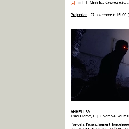
[1]
Trinh T. Minh-ha.
Cinema-interv
Projection
: 27 novembre à 15h00 
ANHELL69
Theo Montoya | Colombie/Roumani
Par-delà l’épanchement bordélique
ami·es disparu·es (emporté.es par