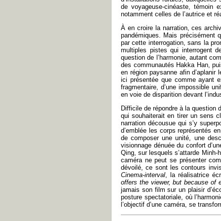
de voyageuse-cinéaste, témoin ext
notamment celles de l’autrice et r
À en croire la narration, ces arch
pandémiques. Mais précisément qu
par cette interrogation, sans la pr
multiples pistes qui interrogent
question de l’harmonie, autant comm
des communautés Hakka Han, puis d
en région paysanne afin d’aplanir l
ici présentée que comme ayant ex
fragmentaire, d’une impossible uni
en voie de disparition devant l’indus
Difficile de répondre à la question
qui souhaiterait en tirer un sens cl
narration décousue qui s’y superpo
d’emblée les corps représentés en f
de composer une unité, une desc
visionnage dénuée du confort d’une 
Qing, sur lesquels s’attarde Minh-
caméra ne peut se présenter comme
dévoilé, ce sont les contours invi
Cinema-interval
, la réalisatrice éc
offers the viewer, but because of 
jamais son film sur un plaisir d’éc
posture spectatoriale, où l’harmo
l’objectif d’une caméra, se transfo