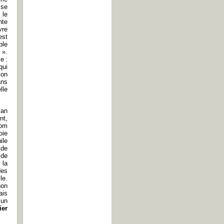
sse
 le
nte
vre
est
ble
 ».
e :
qui
ion
ans
lle
lan
nt,
nom
oie
ile
 de
 de
 la
des
le.
non
ais
 un
ier