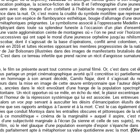
cation poétique, la science-fiction de série B et l’ethnographie d’une jeune
arre avec des images d’un corbillard à l’habitacle rougeoyant conduit par
ance dans la nuit. Or, c’est moins la crudité du symbole mortifère que représe
 esprit que son espèce de flamboyance esthétique, bougie d’allumage d’une œu
 métaphoriques prégnantes. Le symbolisme associé à l’oppressante Medellin 
déployant dans toute sa splendeur funeste à l’occasion d’un plan d’ensem
 une vaste agglomération ceinte de montagnes où « l’on ne peut voir l’horizon
 successives qui ont sapé le moral d'une jeunesse orpheline jusqu’au nihilism
cobar, dont il s’agissait de la base d’opérations, conflit armé colombien, 
gné en 2016 et luttes récentes opposant les membres progressistes de la nat
 de Jair Bolsonaro (illustrées dans des images de manifestants brutalisés d
’est dans ce terreau infertile que prend racine un récit d’angoisse surnature
 le film se présente avant tout comme un journal filmé. Or, c’est dans cet é
us partage un projet cinématographique avorté qu’il concrétise ici partielleme
9, en hommage à son amant décédé, Camilo Najar, dont il s’agissait du 
illeurs dans la mise en image de cette œuvre embryonnaire que l’auteur dépl
, ancrées dans le récit envoûtant d’une frange de la population spectroph
ritaire. Un récit opportun où se mêle, en écho du réel, le plaisir excentrique
 et l’horreur de la répression systémique qui lui est associée. Les entrevues
t alors un
vox pop
servant à ausculter les désirs d’émancipation élusifs de
me que ses rapports ambigus à l’avenir et à la mort. C’est le cas également 
es que conduit Montoya dans les entrailles obscures et pittoresques de la vil
r à ce monolithique « cinéma de la marginalité » auquel il aspire, c’est 
’une subjectivité marginale à l’écran (la sienne et celle de ses sujets), m
 film, où le réel glauque d’une population exempte d’espoir s’épanche dans
ards parfaitement apte à métaphoriser sa valse quotidienne avec la mort.
(Oliv