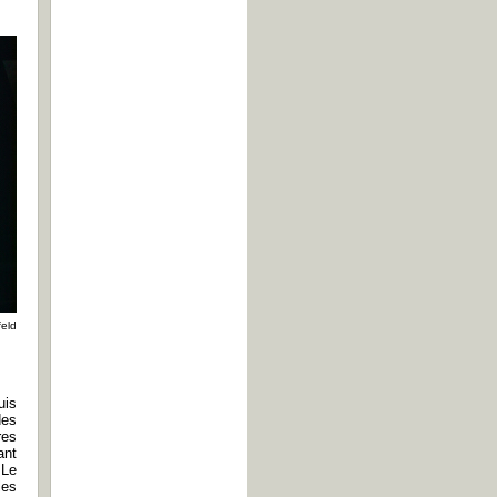
feld
uis
des
res
ant
 Le
les