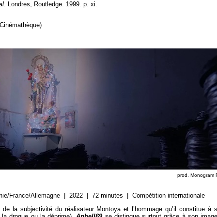
al.
Londres, Routledge. 1999. p. xi.
(Cinémathèque)
prod. Monogram F
e/France/Allemagne | 2022 | 72 minutes | Compétition internationale
 de la subjectivité du réalisateur Montoya et l’hommage qu’il constitue à 
 la drogue ou la déprime),
Anhell69
se distingue surtout grâce à son image