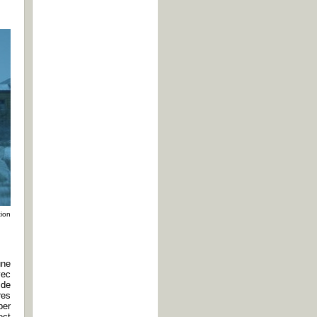
tion
une
vec
 de
res
per
ect