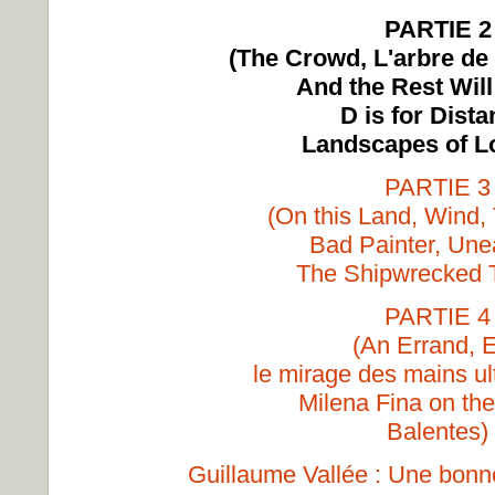
PARTIE 2
(The Crowd, L'arbre de l
And the Rest Will
D is for Dista
Landscapes of L
PARTIE 3
(On this Land, Wind, 
Bad Painter, Une
The Shipwrecked T
PARTIE 4
(An Errand, E
le mirage des mains ult
Milena Fina on th
Balentes)
Guillaume Vallée : Une bonn