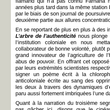
flamand qui n’a pas connu Farnana ma
années plus tard dans la même station b
par le biais de son journal de poursuivre
deuxième partie aux allures concentrati
En se reportant de plus en plus à des 
L’arbre de l’authenticité
nous plonge d
l’institution coloniale en nous met
collaborateur de bonne volonté, plutôt po
grand innovateur de l’agriculture de l
abus de pouvoir. En offrant cet opposé 
par leurs extrémités scientistes respectiv
signer un poème écrit à la chloroph
anticoloniale écrite au sang des oppr
les deux à travers des dynamiques d’e
paru aussi fortement imbriquées l’une da
Quant à la narration du troisième se
pas gâcher ici, disons que le cinéa