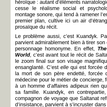
héroïque : autant d’éléments narratolo
cesse le réalisme social et psycho
montage sonore, qui tend à ramener l’en
premier plan, cultive ici un air d’étra
prosaïque du récit.
Le problème aussi, c’est Kuandyk. P
parvient admirablement bien à tirer son
personnage homonyme. En effet,
The
World
, c’est avant tout le récit de Sal
le zoom final sur son visage magnifiqu
ensanglanté. C’est
elle
qui est forcée de
la mort de son père endetté, forcée
médecine pour le métier de concierge, 
à un homme d’affaires adipeux rien q
sa famille. Kuandyk, en contrepartie,
compagnon de voyage que Saltanat refus
d’insistance, parvient à s’incruster da