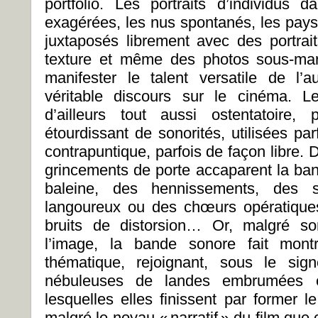
portfolio. Les portraits d’individus
exagérées, les nus spontanés, les pays
juxtaposés librement avec des portrai
texture et même des photos sous-mari
manifester le talent versatile de l’
véritable discours sur le cinéma. L
d’ailleurs tout aussi ostentatoire, 
étourdissant de sonorités, utilisées pa
contrapuntique, parfois de façon libre. 
grincements de porte accaparent la ba
baleine, des hennissements, des st
langoureux ou des chœurs opératiques
bruits de distorsion… Or, malgré s
l’image, la bande sonore fait mont
thématique, rejoignant, sous le sig
nébuleuses de landes embrumées et
lesquelles elles finissent par former l
malgré le noyau « narratif » du film que