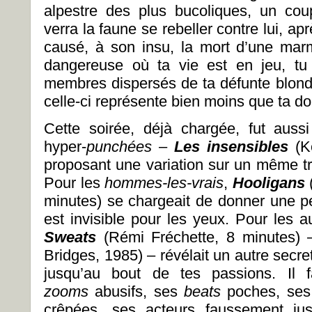
alpestre des plus bucoliques, un cou
verra la faune se rebeller contre lui, 
causé, à son insu, la mort d’une marm
dangereuse où ta vie est en jeu, tu 
membres dispersés de ta défunte blonde
celle-ci représente bien moins que ta do
Cette soirée, déjà chargée, fut auss
hyper-
punch
é
es
–
Les insensibles
(Ke
proposant une variation sur un même tra
Pour les
hommes-les-vrais
,
Hooligans
(
minutes) se chargeait de donner une pet
est invisible pour les yeux. Pour les a
Sweats
(Rémi Fréchette, 8 minutes) 
Bridges, 1985) – révélait un autre secre
jusqu’au bout de tes passions. Il 
zooms
abusifs, ses
beats
poches, se
crêpées, ses acteurs faussement jus