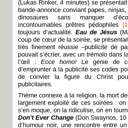
(Lukas Rinker, 4 minutes) se présentai
bande-annonce conviant papes, ninjas, 
dinosaures sans manquer d’éc
incontournables prêtres pédophiles
[1
toujours d’actualité.
Eau de J
é
sus
(M
coup de cœur de la soirée, se présenta
très finement réussie –publicité de pa
pouvait s’écrier, avec un trémolo dans l
l’œil :
Ecce homo!
Le génie de c
d’emprunter à la publicité ses codes p
de convier la figure du Christ po
publicitaires.
Thème connexe à la religion, la mort de
largement exploité de ces soirées : on 
s’en moque, on la ridiculise, on en tour
Don
’
t Ever Change
(Don Swaynos, 10 m
d’humour noir, une rencontre entre un 