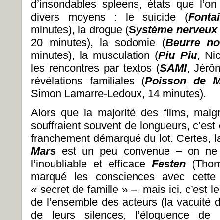
d’insondables spleens, états que l’on t
divers moyens : le suicide (
Fonta
minutes), la drogue (
S
yst
ème nerveux 
20 minutes), la sodomie (
Beurre no
minutes), la musculation (
Piu Piu
, Ni
les rencontres par textos (
SAMI
, Jérô
révélations familiales (
Poisson de M
Simon Lamarre-Ledoux, 14 minutes).
Alors que la majorité des films, malgr
souffraient souvent de longueurs, c’est 
franchement démarqué du lot. Certes, 
Mars
est un peu convenue – on ne 
l’inoubliable et efficace
Festen
(Thoma
marqué les consciences avec cette h
« secret de famille » –, mais ici, c’est 
de l’ensemble des acteurs (la vacuité d
de leurs silences, l’éloquence de 