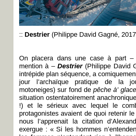
::
Destrier
(Philippe David Gagné, 2017
On placera dans une case à part – 
mention à –
Destrier
(Philippe David 
intrépide plan séquence, a comiquement
jour l’archaïque pratique de la jo
motoneiges) sur fond de
p
ê
che
à’
glac
situation ostentatoirement anachronique
!) et le sérieux avec lequel le co
protagonistes avaient de quoi retenir le
nous l’apprenait la citation d’Alexa
exergue : « Si les hommes n’entende