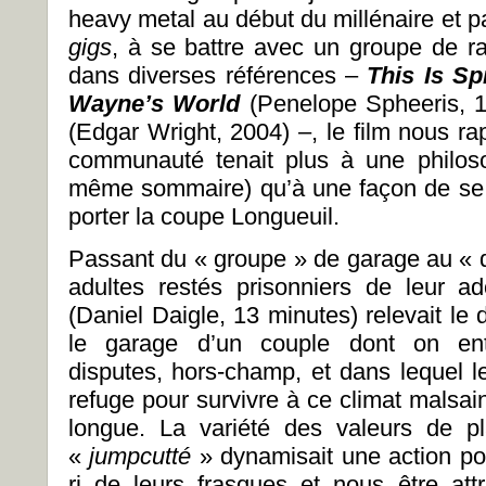
heavy metal au début du millénaire et p
gigs
, à se battre avec un groupe de r
dans diverses références –
This Is Sp
Wayne
’
s World
(Penelope Spheeris, 
(Edgar Wright, 2004) –, le film nous ra
communauté tenait plus à une philos
même sommaire) qu’à une façon de se c
porter la coupe Longueuil.
Passant du « groupe » de garage au « d
adultes restés prisonniers de leur a
(Daniel Daigle, 13 minutes) relevait le 
le garage d’un couple dont on ent
disputes, hors-champ, et dans lequel l
refuge pour survivre à ce climat malsai
longue. La variété des valeurs de p
«
jumpcutt
é
» dynamisait une action po
ri de leurs frasques et nous être attr