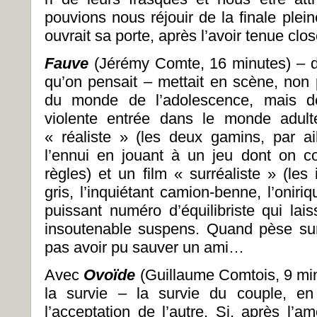
pouvions nous réjouir de la finale pleine
ouvrait sa porte, après l’avoir tenue clo
Fauve
(Jérémy Comte, 16 minutes) – don
qu’on pensait – mettait en scène, non 
du monde de l’adolescence, mais de
violente entrée dans le monde adulte
« réaliste » (les deux gamins, par ail
l’ennui en jouant à un jeu dont on c
règles) et un film « surréaliste » (le
gris, l’inquiétant camion-benne, l’onir
puissant numéro d’équilibriste qui la
insoutenable suspens. Quand pèse sur
pas avoir pu sauver un ami…
Avec
Ovo
ï
de
(Guillaume Comtois, 9 mi
la survie – la survie du couple, en
l’acceptation de l’autre. Si, après l’