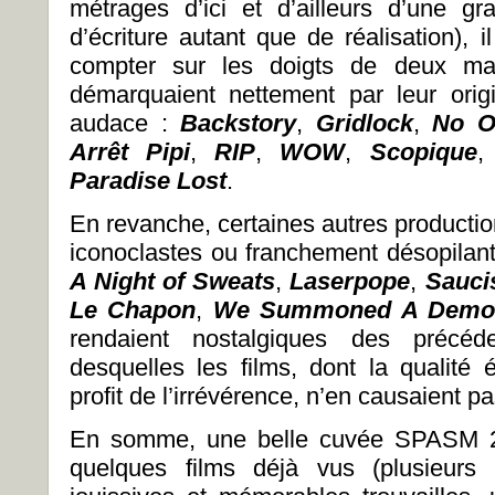
métrages d’ici et d’ailleurs d’une gr
d’écriture autant que de réalisation), 
compter sur les doigts de deux mai
démarquaient nettement par leur origin
audace :
Backstory
,
Gridlock
,
No O
Arr
ê
t Pipi
,
RIP
,
WOW
,
Scopique
Paradise Lost
.
En revanche, certaines autres producti
iconoclastes ou franchement désopilan
A Night of Sweats
,
Laserpope
,
Sauci
Le Chapon
,
We Summoned A Demo
rendaient nostalgiques des précéde
desquelles les films, dont la qualité é
profit de l’irrévérence, n’en causaient pa
En somme, une belle cuvée SPASM 2
quelques films déjà vus (plusieurs 