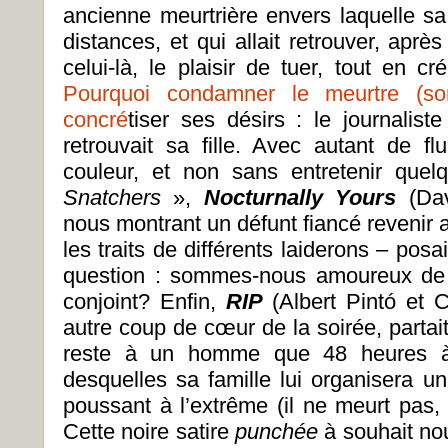
ancienne meurtrière envers laquelle sa 
distances, et qui allait retrouver, apr
celui-là, le plaisir de tuer, tout en cré
Pourquoi condamner le meurtre (so
concré
tiser ses désirs : le journalist
retrouvait sa fille. Avec autant de fl
couleur, et non sans entretenir que
Snatchers
»,
Nocturnally Yours
(Dav
nous montrant un défunt fiancé revenir
les traits de différents laiderons – po
question : sommes-nous amoureux de 
conjoint? Enfin,
RIP
(Albert Pintó et 
autre coup de cœur de la soirée, partai
reste à un homme que 48 heures à
desquelles sa famille lui organisera u
poussant à l’extrême (il ne meurt pas, 
Cette noire satire
punch
é
e
à souhait no