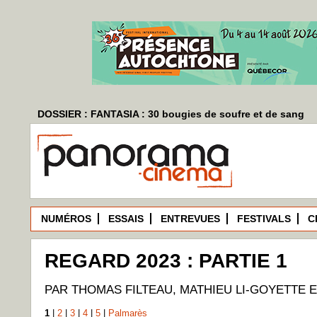
DOSSIER : FANTASIA : 30 bougies de soufre et de sang
NUMÉROS
ESSAIS
ENTREVUES
FESTIVALS
C
REGARD 2023 : PARTIE 1
PAR THOMAS FILTEAU, MATHIEU LI-GOYETTE 
1
|
2
|
3
|
4
|
5
|
Palmarès