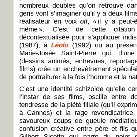
nombreux doubles qu’on retrouve da
gens vont s’imaginer qu’il y a deux films
réalisateur en voix
off
, « il y a peut
même ». C’est de cette citation 
décontextualisée pour s’appliquer indi
(1987), à
Léolo
(1992) ou au présent 
Marie-Josée Saint-Pierre qui, d’un
(dessins animés, entrevues, reportage
films) crée un enchevêtrement spéculai
de portraiturer à la fois l’homme et la na
C’est une identité schizoïde qu’elle ce
l’instar de ses films, oscille entre d
tendresse de la piété filiale (qu’il expr
à Cannes) et la rage revendicatrice 
savoureux coups de gueule médiatiqu
confusion créative entre père et fils q
Gilbert Sicotte qui narre du point 