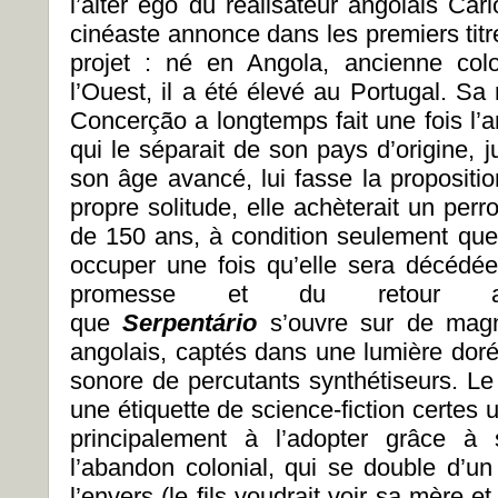
l’alter ego du réalisateur angolais Ca
cinéaste annonce dans les premiers tit
projet : né en Angola, ancienne col
l’Ouest, il a été élevé au Portugal. S
Concerção a longtemps fait une fois l’
qui le séparait de son pays d’origine,
son âge avancé, lui fasse la propositi
propre solitude, elle achèterait un per
de 150 ans, à condition seulement que 
occuper une fois qu’elle sera décédée
promesse et du retour a
que
Serpentário
s’ouvre sur de mag
angolais, captés dans une lumière doré
sonore de percutants synthétiseurs. Le
une étiquette de science-fiction certes u
principalement à l’adopter grâce 
l’abandon colonial, qui se double d’un
l’envers (le fils voudrait voir sa mère et