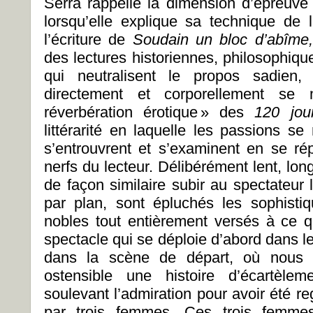
Serra rappelle la dimension d’épreuve 
lorsqu’elle explique sa technique de
l’écriture de
Soudain un bloc d’abîme
des lectures historiennes, philosophiq
qui neutralisent le propos sadien, 
directement et corporellement se
réverbération érotique » des
120 jo
littérarité en laquelle les passions s
s’entrouvrent et s’examinent en se ré
nerfs du lecteur. Délibérément lent, long
de façon similaire subir au spectateur
par plan, sont épluchés les sophisti
nobles tout entièrement versés à ce qu
spectacle qui se déploie d’abord dans le 
dans la scène de départ, où nous 
ostensible une histoire d’écartèle
soulevant l’admiration pour avoir été r
par trois femmes. Ces trois femmes