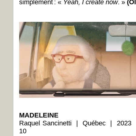
simplement : «
Yeah, I create now
. »
(O
MADELEINE
Raquel Sancinetti | Québec | 2023 
10