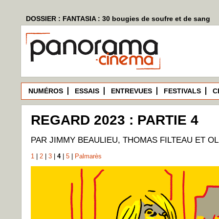
DOSSIER : FANTASIA : 30 bougies de soufre et de sang
NUMÉROS
ESSAIS
ENTREVUES
FESTIVALS
C
REGARD 2023 : PARTIE 4
PAR JIMMY BEAULIEU, THOMAS FILTEAU ET O
1
|
2
|
3
|
4
|
5
|
Palmarès