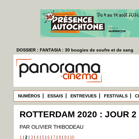
DOSSIER : FANTASIA : 30 bougies de soufre et de sang
NUMÉROS
ESSAIS
ENTREVUES
FESTIVALS
C
ROTTERDAM 2020 : JOUR 2
PAR OLIVIER THIBODEAU
1
|
2
|
3
|
4
|
5
|
6
|
7
|
8
|
9
|
10