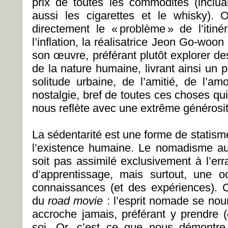
prix de toutes les commodités (inclua
aussi les cigarettes et le whisky). Or
directement le « problème » de l’itin
l’inflation, la réalisatrice Jeon Go-woon 
son œuvre, préférant plutôt explorer d
de la nature humaine, livrant ainsi un po
solitude urbaine, de l’amitié, de l’a
nostalgie, bref de toutes ces choses qu
nous reflète avec une extrême générosit
La sédentarité est une forme de statisme 
l’existence humaine. Le nomadisme au 
soit pas assimilé exclusivement à l’er
d’apprentissage, mais surtout, une o
connaissances (et des expériences). C
du
road movie
:
l’esprit nomade se nourr
accroche jamais, préférant y prendre (
soi. Or, c’est ce que nous démontre 