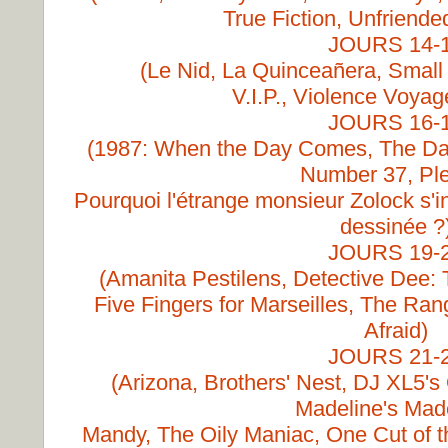
True Fiction, Unfriend
JOURS 14-
(Le Nid, La Quinceañera, Smal
V.I.P., Violence Voyag
JOURS 16-
(1987: When the Day Comes, The Dark
Number 37, Pl
Pourquoi l'étrange monsieur Zolock s'int
dessinée ?
JOURS 19-
(Amanita Pestilens, Detective Dee:
Five Fingers for Marseilles, The Ran
Afraid)
JOURS 21-
(Arizona, Brothers' Nest, DJ XL5's 
Madeline's Made
Mandy, The Oily Maniac, One Cut of 