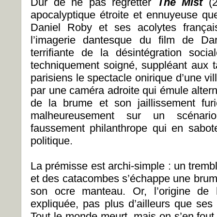
Dur de ne pas regretter
The Mist
(2
apocalyptique étroite et ennuyeuse qu
Daniel Roby et ses acolytes françai
l’imagerie dantesque du film de Dar
terrifiante de la désintégration socia
techniquement soigné, suppléant aux ta
parisiens le spectacle onirique d’une vil
par une caméra adroite qui émule alter
de la brume et son jaillissement fur
malheureusement sur un scénario 
faussement philanthrope qui en sabote 
politique.
La prémisse est archi-simple : un tremb
et des catacombes s’échappe une brume 
son ocre manteau. Or, l’origine de 
expliquée, pas plus d’ailleurs que ses 
Tout le monde meurt, mais on s’en fout