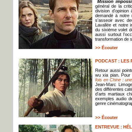
Mission impossib
général de la criti
division d'opinion
demandé à notre r
s'asseoir avec d
Lavallée et notre 
du sixième volet d
aussi surtout l'o
transformation de
>> Écouter
PODCAST : LES 
Retour aussi point
wu xia pian. Pour
fois en Chine : une
Jean-Marc Limog
des différentes cat
d'arts martiaux c
exemples audio d
genre cinématogra
>> Écouter
ENTREVUE : HÉ