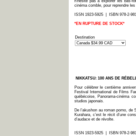
n'hésite pas à explorer les bas-f
cinéma comble, pour reprendre les 
ISSN 1923-5925 | ISBN 978-2-98
*EN RUPTURE DE STOCK*
Destination
NIKKATSU: 100 ANS DE RÉBEL
Pour célébrer le centième annivers
Festival International de Films F
québécoise, Panorama-cinéma con
studios japonais.
De l’akushon au roman porno, de 
Kurahara, c’est le récit d’une cons
d’audace et de révolte.
ISSN 1923-5925 | ISBN 978-2-98