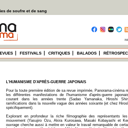
es de soufre et de sang
IN
EVUES
FESTIVALS
CRITIQUES
BALADOS
RÉTROSPEC
L'HUMANISME D'APRÈS-GUERRE JAPONAIS
Pour la toute première édition de sa revue imprimée, Panorama-cinéma ré
les différentes manifestations de l'humanisme d'après-guerre japonai
courant dans les années trente (Sadao Yamanaka, Hiroshi Shim
ramifications dans la nouvelle vague des années soixante (et chez Hiros
spécifiquement).
Explorant en profondeur la riche filmographie des représentants le
mouvement (Yasujiro Ozu, Akira Kurosawa, Masaki Kobayashi et Kenj
ouvrage cherche aussi à mettre en valeur le travail remarquable de certa