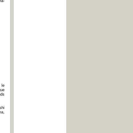
ma-
 le
que
nds
shi
ma,