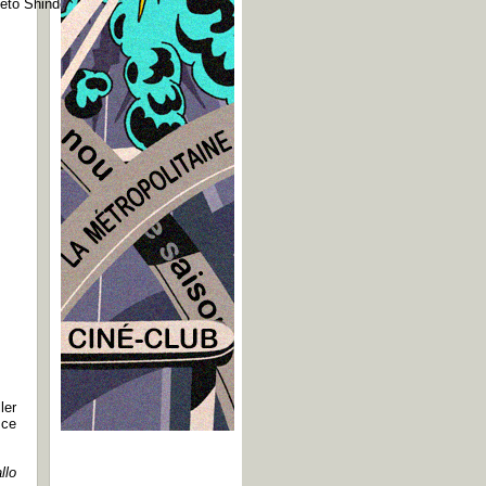
eto Shindo.
ler
 ce
llo