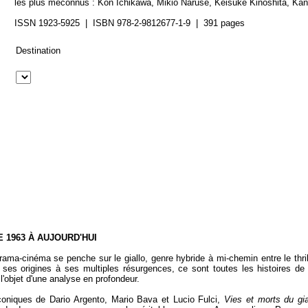
les plus méconnus : Kon Ichikawa, Mikio Naruse, Keisuke Kinoshita, Kan
ISSN 1923-5925 | ISBN 978-2-9812677-1-9 | 391 pages
Destination
E 1963 À AUJOURD'HUI
ama-cinéma se penche sur le giallo, genre hybride à mi-chemin entre le thril
e ses origines à ses multiples résurgences, ce sont toutes les histoires de
 l'objet d'une analyse en profondeur.
iconiques de Dario Argento, Mario Bava et Lucio Fulci,
Vies et morts du gia