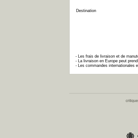
Destination
- Les frais de livraison et de manut
- La livraison en Europe peut pren
- Les commandes internationales e
critiqu