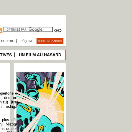
|
FOLETTRE
L’ÉQUIPE
SOUTENEZ-NOUS
TIVES
UN FILM AU HASARD
pertorie et analyse
s, des origines du
izu) jusqu'à ses
hi Teshigahara plus
s plus célèbres du
i Mizoguchi), cet
ins de ses artisans