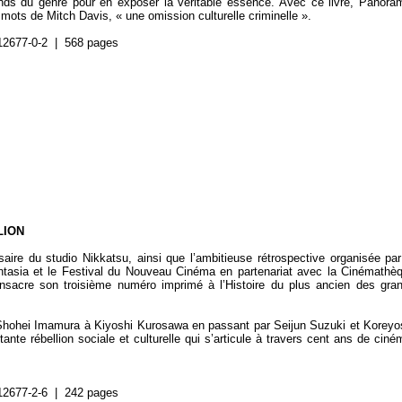
onds du genre pour en exposer la véritable essence. Avec ce livre, Panora
mots de Mitch Davis, « une omission culturelle criminelle ».
12677-0-2 | 568 pages
LION
aire du studio Nikkatsu, ainsi que l’ambitieuse rétrospective organisée par
antasia et le Festival du Nouveau Cinéma en partenariat avec la Cinémathè
sacre son troisième numéro imprimé à l’Histoire du plus ancien des gra
Shohei Imamura à Kiyoshi Kurosawa en passant par Seijun Suzuki et Koreyo
tante rébellion sociale et culturelle qui s’articule à travers cent ans de ciné
12677-2-6 | 242 pages