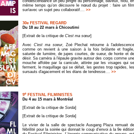
condescendance un peu pingre du personnage, baveux, filou, e
même temps qu’on découvre le nœud du projet : faire un fil
sur/avec un sujet peu collaboratif....
>>
30e FESTIVAL REGARD
Du 18 au 22 mars à Chicoutimi
[Extrait de la critique de
C'est ma s
œ
ur
]
Avec
C'est ma soeur
, Zoé Plechat retourne à l'adolescenc
comme on revient à une saison à la fois brûlante et fragile
saturée de lumière, de jupes courtes, de sueur, de honte et d
désir. Sa caméra à l'épaule gravite autour des corps comme un
mouche affolée par la canicule, attirée par les visages qui s
ferment, le maquillage qui se défait, les gestes trop rapides, le
sursauts d'agacement et les élans de tendresse....
>>
e
9
FESTIVAL FILMINISTES
Du 4 au 15 mars à Montréal
[Extrait de la critique de
Sorda
]
[Extrait de la critique de
Sorda
]
Le vivier de la salle de spectacle Ausgang Plaza remuait d
fébrilité pour la soirée qui donnait le coup d’envoi à la 9e éditio
du Festival Filministes. L’énergie communicative du groupe, qu