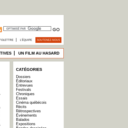
|
FOLETTRE
L’ÉQUIPE
SOUTENEZ-NOUS
TIVES
UN FILM AU HASARD
CATÉGORIES
Dossiers
Éditoriaux
Entrevues
Festivals
Chroniques
e
Essais
Cinéma québécois
Récits
n
Rétrospectives
l
Événements
l
Balados
i
Expositions
a