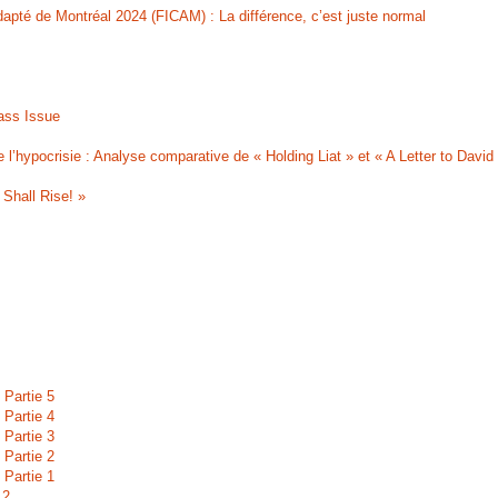
dapté de Montréal 2024 (FICAM) : La différence, c’est juste normal
ass Issue
de l’hypocrisie : Analyse comparative de « Holding Liat » et « A Letter to David
Shall Rise! »
 Partie 5
 Partie 4
 Partie 3
 Partie 2
 Partie 1
 2