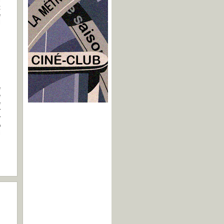
t
e
l
e
e
e
r
r
p
i