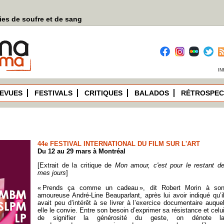
es de soufre et de sang
IN
EVUES
FESTIVALS
CRITIQUES
BALADOS
RÉTROSPEC
44e FESTIVAL INTERNATIONAL DU FILM SUR L'ART
Du 12 au 29 mars à Montréal
[Extrait de la critique de
Mon amour, c'est pour le restant d
mes jours
]
« Prends ça comme un cadeau », dit Robert Morin à so
amoureuse André-Line Beauparlant, après lui avoir indiqué qu’i
avait peu d’intérêt à se livrer à l’exercice documentaire auque
elle le convie. Entre son besoin d’exprimer sa résistance et celu
de signifier la générosité du geste, on dénote l