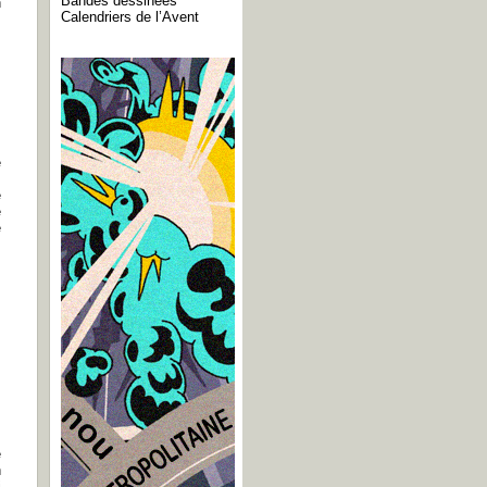
Bandes dessinées
n
Calendriers de l’Avent
m
e
,
e
e
e
s
e
n
i