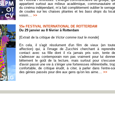
appartient surtout aux milieux académique, communautaire e
du cinéma indépendant, m’a fait complètement oublier le serrag
de coudes sur les chaises pliantes et les
bass drops
du loca
voisin....
>>
55e FESTIVAL INTERNATIONAL DE ROTTERDAM
Du 29 janvier au 8 février à Rotterdam
[Extrait de la critique de
Victor comme tout le monde
]
En cela, il s'agit résolument d'un film de vieux (en tout
affection) qui, à l'image de Zucchini cherchant à reprendr
contact avec sa fille dont il n'a jamais pris soin, tente d
s'adresser au contemporain non pas vraiment pour lui donne
bêtement le goût de la lecture, mais surtout pour s'excuse
d'avoir passé une vie à s'ériger une forteresses référentielle, tro
confortable, de critique érudit, à citer, à parler dans l'entre-so
des génies passés pour dire aux gens qu'on les aime....
>>