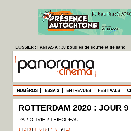
DOSSIER : FANTASIA : 30 bougies de soufre et de sang
NUMÉROS
ESSAIS
ENTREVUES
FESTIVALS
C
ROTTERDAM 2020 : JOUR 9
PAR OLIVIER THIBODEAU
1
|
2
|
3
|
4
|
5
|
6
|
7
|
8
|
9
|
10