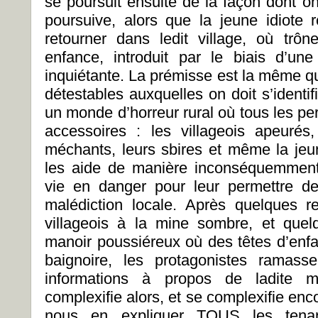
se poursuit ensuite de la façon dont on 
poursuive, alors que la jeune idiote 
retourner dans ledit village, où trô
enfance, introduit par le biais d’une
inquiétante. La prémisse est la même qu
détestables auxquelles on doit s’identi
un monde d’horreur rural où tous les p
accessoires : les villageois apeurés
méchants, leurs sbires et même la je
les aide de manière inconséquemment 
vie en danger pour leur permettre d
malédiction locale. Après quelques 
villageois à la mine sombre, et que
manoir poussiéreux où des têtes d’enf
baignoire, les protagonistes ramasse
informations à propos de ladite m
complexifie alors, et se complexifie enc
nous en expliquer TOUS les tenants