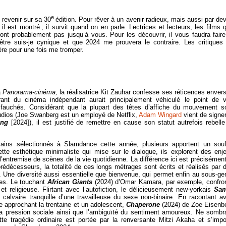
e
e revenir sur sa 30
édition. Pour rêver à un avenir radieux, mais aussi par dev
il est montré
; il survit quand on en parle. Lectrices et lecteurs, les films 
ont probablement pas jusqu’à vous. Pour les découvrir, il vous faudra faire
tre suis-je cynique et que 2024 me prouvera le contraire. Les critiques
ère pour une fois me tromper.
à
Panorama-cinéma
,
la réalisatrice Kit Zauhar confesse ses réticences envers
rant du cinéma indépendant aurait principalement véhiculé le point de 
auchés. Considérant que la plupart des têtes d’affiche du mouvement s
tudios (Joe Swanberg est un employé de Netflix,
Adam Wingard
vient de signer
ong
[2024]), il est justifié de remettre en cause son statut autrefois rebelle
ains sélectionnés à Slamdance cette année, plusieurs apportent un souf
tte esthétique minimaliste qui mise sur le dialogue, ils explorent des enj
’entremise de scènes de la vie quotidienne. La différence ici est précisément
prédécesseurs, la totalité de ces longs métrages sont écrits et réalisés par 
Une diversité aussi essentielle que bienvenue, qui permet enfin au sous-ge
ites. Le touchant
African Giants
(2024) d’Omar Kamara, par exemple, confro
 et religieuse. Flirtant avec l’autofiction, le délicieusement new-yorkais
Sam
e calvaire tranquille d’une travailleuse du sexe non-binaire. En racontant a
me approchant la trentaine et un adolescent,
Chaperone
(2024) de Zoe Eisenb
 la pression sociale ainsi que l’ambiguïté du sentiment amoureux. Ne sombr
te tragédie ordinaire est portée par la renversante Mitzi Akaha et s’imp