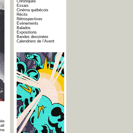
Chroniques
Essais
Cinéma québécois
Récits
Rétrospectives
Événements
Balados
Expositions
Bandes dessinées
Calendriers de l’Avent
née
alt
ome