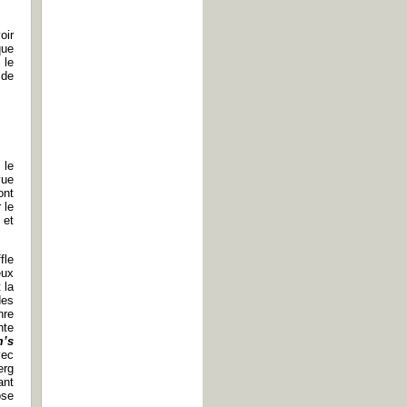
oir
que
 le
 de
 le
vue
ont
 le
 et
fle
eux
 la
des
nre
nte
’s
vec
erg
ant
ose