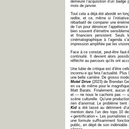
demeure l’acquisition d’un badge po
mois de janvier.
Tout cela a déjà été abordé en lon
redite, et ce, même si l’initiati
rébarbatif de comparer une énième
de l’un pour dénoncer l’appétence d
bien souvent d’émettre sensibleme
et financiers persistent. Seuls 
cinématographique à l’agenda s
impression amplifiée par les visionn
Face à ce constat, peut-être faut-i
continuité. Il devient alors poss
réfléchir au parcours qu’ils ont acc
Une lubie de critique est d’être cell
inconnu·e qui fera l’actualité. Plu
une belle carrière. De grosso modo
Motel Drive
(2023) de Brendan Ger
en va de même pour le magnifiq
Matt Barats. Finalement, aucun d’
et
—
ne nous le cachons pas
—
u
scène culturelle. Qu’une producti
rien d’anormal. Le problème tient
Kid
a été tassé au détriment d’un
mention dans l’un des tops 10 d
«
gentrification
». Les journalistes
une formule suffisamment fonction
public, en dépit de son indéniable 