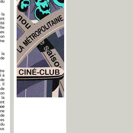
 du
 la
ent
ité
fie
ues
ion
Une
 la
 de
tre
é à
 de
 Il
 de
ion
 la
ent
sco
une
 de
mes
 du
ous