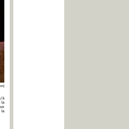
ion]
u’à
 la
aux
 la