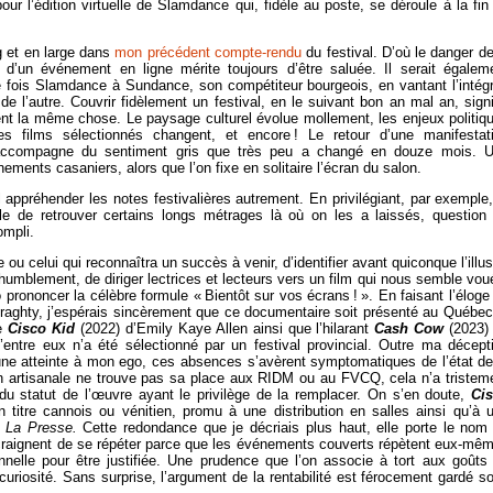
ur l’édition virtuelle de Slamdance qui, fidèle au poste, se déroule à la fin
g et en large
dans
mon précédent compte-rendu
du festival. D’où le danger de
ve d’un événement en ligne mérite toujours d’être saluée. Il serait égalem
 fois Slamdance à Sundance, son compétiteur bourgeois, en vantant l’intégr
e l’autre. Couvrir fidèlement un festival, en le suivant bon an mal an, signi
nt la même chose. Le paysage culturel évolue mollement, les enjeux politiq
les films sélectionnés changent, et encore ! Le retour d’une manifestat
’accompagne du sentiment gris que très peu a changé en douze mois. 
ements casaniers, alors que l’on fixe en solitaire l’écran du salon.
l appréhender les notes festivalières autrement. En privilégiant, par exemple,
ible de retrouver certains longs métrages là où on les a laissés, question
ompli.
e ou celui qui reconnaîtra un succès à venir, d’identifier avant quiconque l’illus
s humblement, de diriger lectrices et lecteurs vers un film qui nous semble vou
 prononcer la célèbre formule «
Bientôt sur vos écrans
!
». En faisant l’éloge
aghty, j’espérais sincèrement que ce documentaire soit présenté au Québec.
ue
Cisco Kid
(2022) d’Emily Kaye Allen ainsi que l’hilarant
Cash Cow
(2023)
entre eux n’a été sélectionné par un festival provincial. Outre ma décept
ne atteinte à mon ego, ces absences s’avèrent symptomatiques de l’état de
on artisanale ne trouve pas sa place aux RIDM ou au FVCQ, cela n’a tristem
 du statut de l’œuvre ayant le privilège de la remplacer. On s’en doute,
Ci
 titre cannois ou vénitien, promu à une distribution en salles ainsi qu’à 
e
La Presse.
Cette redondance que je décriais plus haut, elle porte le nom
 craignent de se répéter parce que les événements couverts répètent eux-mê
nelle pour être justifiée. Une prudence que l’on associe à tort aux goûts
curiosité. Sans surprise, l’argument de la rentabilité est férocement gardé s