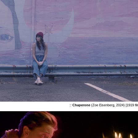
::
Chaperone
(Zoe Eisenberg, 2024
) [1919 fi