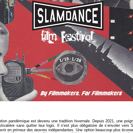
ption pandémique est devenu une tradition hivernale. Depuis 2021, une poig
ivalière sans quitter leur logis. Il n’est plus obligatoire de s’envoler vers S
uvrir en primeur des œuvres indépendantes. Une option beaucoup plus écon