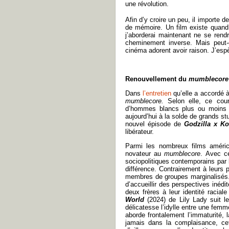
une révolution.
Afin d’y croire un peu, il importe d
de mémoire. Un film existe quand 
j’aborderai maintenant ne se rendr
cheminement inverse. Mais peut-ê
cinéma adorent avoir raison. J’esp
Renouvellement du
mumblecore
Dans
l’entretien
qu’elle a accordé 
mumblecore.
Selon elle, ce cou
d’hommes blancs plus ou moins f
aujourd’hui à la solde de grands s
nouvel épisode de
Godzilla x K
libérateur.
Parmi les nombreux films améric
novateur au
mumblecore
. Avec ce
sociopolitiques contemporains par l
différence. Contrairement à leurs 
membres de groupes marginalisés. 
d’accueillir des perspectives inéd
deux frères à leur identité raciale
World
(2024) de Lily Lady suit l
délicatesse l’idylle entre une fem
aborde frontalement l’immaturité,
jamais dans la complaisance, cet