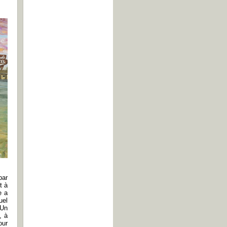
par
t à
e a
uel
 Un
, à
our