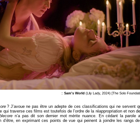
::
Sam's World
(Lily Lady, 2024) [The Solo Foundat
ore
?
J’avoue ne pas être un adepte de ces classifications qui ne servent q
 qui traverse ces films est toutefois de l’ordre de la réappropriation et non de
blecore
n’a pas dit son dernier mot mérite nuance. En cédant la parole 
n d’être, en exprimant ces points de vue qui peinent à joindre les rangs de