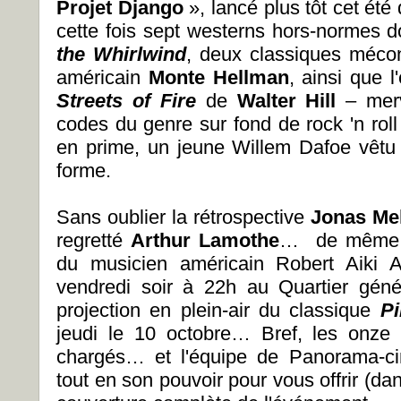
Projet Django
», lancé plus tôt cet été
cette fois sept westerns hors-normes 
the Whirlwind
, deux classiques mécon
américain
Monte Hellman
, ainsi que l
Streets of Fire
de
Walter Hill
– mer
codes du genre sur fond de rock 'n rol
en prime, un jeune Willem Dafoe vêtu
forme.
Sans oublier la rétrospective
Jonas M
regretté
Arthur Lamothe
… de même qu
du musicien américain Robert Aiki A
vendredi soir à 22h au Quartier génér
projection en plein-air du classique
Pi
jeudi le 10 octobre… Bref, les onze 
chargés… et l'équipe de Panorama-c
tout en son pouvoir pour vous offrir (d