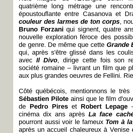
quatrième long métrage une rencont
époustouflante entre Casanova et D
couleur des larmes de ton corps
, no
Bruno Forzani
qui signent, quatre an
nouvelle exploration féroce des possib
de genre. De même que cette
Grande 
qui, après s'être glissé dans les couli
avec
Il Divo
, dirige cette fois son 
société romaine – livrant un film que 
aux plus grandes oeuvres de Fellini. Ri
Côté québécois, mentionnons le très
Sébastien Pilote
ainsi que le film d'ou
de
Pedro Pires
et
Robert Lepage
cinéma dix ans après
La face cach
pourront aussi voir le fameux
Tom à la
après un accueil chaleureux à Venise o