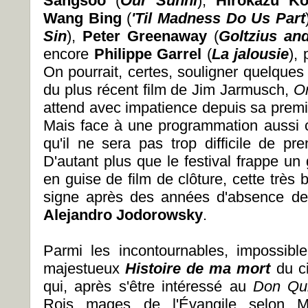
Sangsoo
(
Our Sunhi
),
Hirokazu K
Wang Bing
(
'Til Madness Do Us Part
Sin
),
Peter Greenaway
(
Goltzius an
encore
Philippe Garrel
(
La jalousie
),
On pourrait, certes, souligner quelque
du plus récent film de Jim Jarmusch,
On
attend avec impatience depuis sa premi
Mais face à une programmation aussi c
qu'il ne sera pas trop difficile de pr
D'autant plus que le festival frappe u
en guise de film de clôture, cette très 
signe après des années d'absence der
Alejandro Jodorowsky
.
Parmi les incontournables, impossibl
majestueux
Histoire de ma mort
du c
qui, après s'être intéressé au
Don Qu
Rois mages de l'Évangile selon M