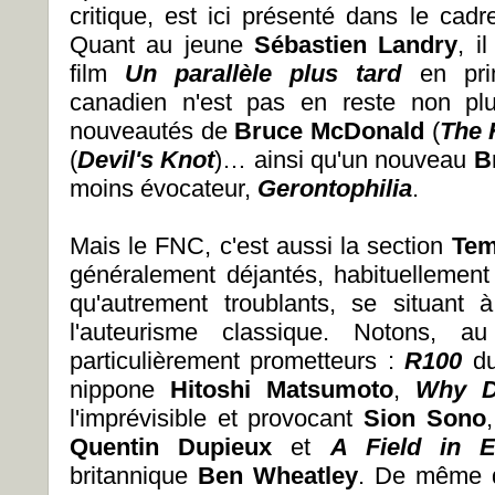
critique, est ici présenté dans le cadre
Quant au jeune
Sébastien Landry
, i
film
Un parallèle plus tard
en pr
canadien n'est pas en reste non pl
nouveautés de
Bruce McDonald
(
The 
(
Devil's Knot
)… ainsi qu'un nouveau
B
moins évocateur,
Gerontophilia
.
Mais le FNC, c'est aussi la section
Tem
généralement déjantés, habituellement
qu'autrement troublants, se situant 
l'auteurisme classique. Notons, au
particulièrement prometteurs :
R100
d
nippone
Hitoshi Matsumoto
,
Why D
l'imprévisible et provocant
Sion Sono
Quentin Dupieux
et
A Field in 
britannique
Ben Wheatley
. De même q