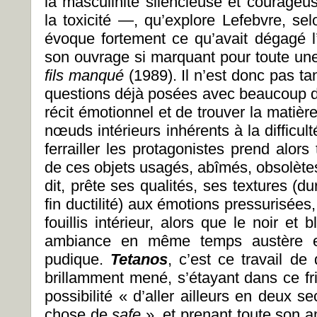
la masculinité silencieuse et courageus
la toxicité —, qu’explore Lefebvre, se
évoque fortement ce qu’avait dégagé 
son ouvrage si marquant pour toute un
fils manqué
(1989). Il n’est donc pas ta
questions déjà posées avec beaucoup d’
récit émotionnel et de trouver la matièr
nœuds intérieurs inhérents à la difficult
ferrailler les protagonistes prend alors
de ces objets usagés, abîmés, obsolète
dit, prête ses qualités, ses textures (du
fin ductilité) aux émotions pressurisées,
fouillis intérieur, alors que le noir et
ambiance en même temps austère et 
pudique.
Tetanos
, c’est ce travail de
brillamment mené, s’étayant dans ce frig
possibilité « d’aller ailleurs en deux 
chose de
safe
», et prenant toute son a