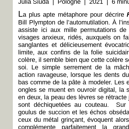
Julia Siuda | Pologne | 2021 | 6 minu
L
a plus apte métaphore pour décrire
Bill Plympton de l’automutilation. À l’i
assiste ici aux mille permutations d
visages anxieux, ridés, auxquels on fai
sanglantes et délicieusement évocatric
limite, aux confins de la folie suicidair
colère, il semble bien que cette colère s
soi. Le simple serrement de la mâch
action ravageuse, lorsque les dents du
bas comme de la pâte à modeler. Les e
ongles se muent en ouvroir digital, la 
en deux, la peau des lèvres se rétracte
sont déchiquetées au couteau. Sur l
goulus de succion et les échos obsédan
ceux du métal grinçant, évoquent alor
complémente parfaitement la gran