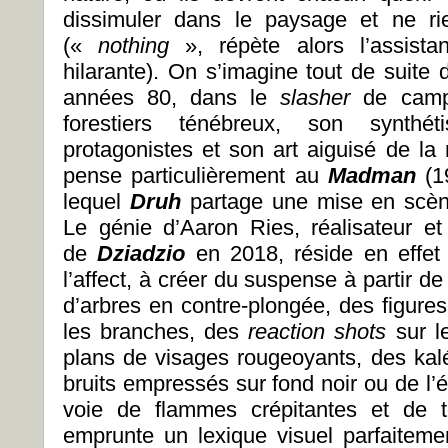
dissimuler dans le paysage et ne r
(«
nothing
», répète alors l’assist
hilarante). On s’imagine tout de suite
années 80, dans le
slasher
de camp 
forestiers ténébreux, son synthé
protagonistes et son art aiguisé de la
pense particulièrement au
Madman
(1
lequel
Druh
partage une mise en scèn
Le génie d’Aaron Ries, réalisateur et 
de
Dziadzio
en 2018, réside en effet
l’affect, à créer du suspense à partir de
d’arbres en contre-plongée, des figure
les branches, des
reaction shots
sur l
plans de visages rougeoyants, des kal
bruits empressés sur fond noir ou de l’é
voie de flammes crépitantes et de to
emprunte un lexique visuel parfaitem