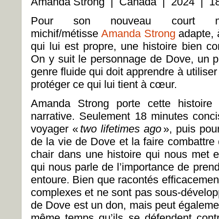
Amanda Strong | Canada | 2024 | 18
Pour son nouveau court métr
michif/métisse
Amanda Strong
adapte, à
qui lui est propre, une histoire bien
On y suit le personnage de Dove, un p
genre fluide qui doit apprendre à utilise
protéger ce qui lui tient à cœur.
Amanda Strong porte cette histoire 
narrative. Seulement 18 minutes concis
voyager «
two lifetimes ago
», puis pou
de la vie de Dove et la faire combattr
chair dans une histoire qui nous met e
qui nous parle de l’importance de prend
entoure. Bien que racontés efficacement
complexes et ne sont pas sous-dévelop
de Dove est un don, mais peut égalemen
même temps qu’ils se défendent contr