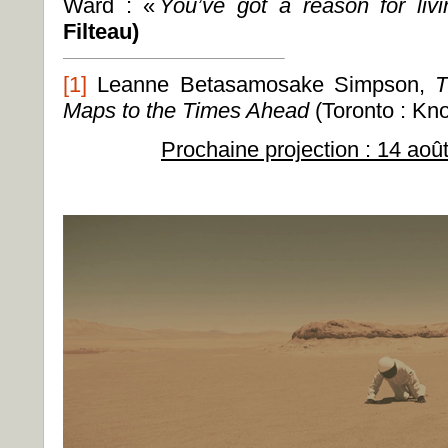
Ward : «
You’ve got a reason for livi
Filteau)
[1]
Leanne Betasamosake Simpson,
T
Maps to the Times Ahead
(Toronto : Kno
Prochaine projection : 14 ao