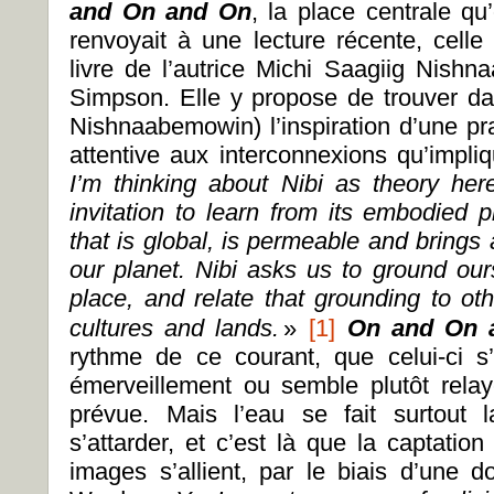
and On and On
, la place centrale q
renvoyait à une lecture récente, cell
livre de l’autrice Michi Saagiig Nis
Simpson. Elle y propose de trouver dan
Nishnaabemowin) l’inspiration d’une pra
attentive aux interconnexions qu’impliq
I’m thinking about Nibi as theory he
invitation to learn from its embodied p
that is global, is permeable and brings
our planet.
Nibi asks us to ground our
place, and relate that grounding to o
cultures and lands.
»
[1]
On and On
rythme de ce courant, que celui-ci s
émerveillement ou semble plutôt relaye
prévue. Mais l’eau se fait surtout 
s’attarder, et c’est là que la captati
images s’allient, par le biais d’une d