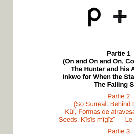
Partie 1
(On and On and On, C
The Hunter and his 
Inkwo for When the Sta
The Falling S
Partie 2
(So Surreal: Behind 
Küī, Formas de atravesar
Seeds, Kîsîs mîgîzî — Le so
Partie 3