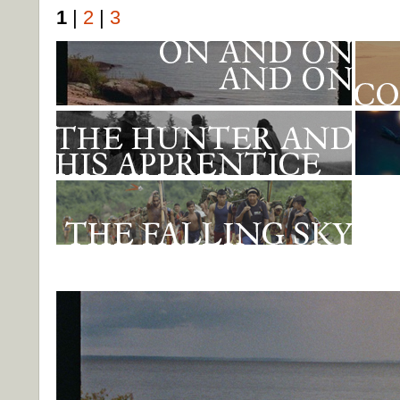
1
|
2
|
3