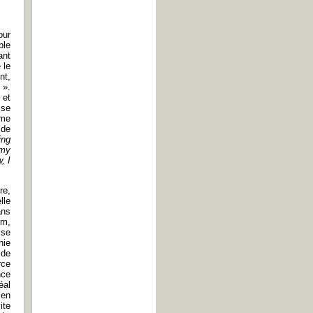
our
ble
ant
 le
nt,
…
».
 et
 se
ême
 de
ing
 my
, I
re,
lle
ans
lm,
 se
hie
 de
rce
nce
éal
 en
ite