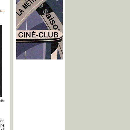
2023
rdia
son
une
 et