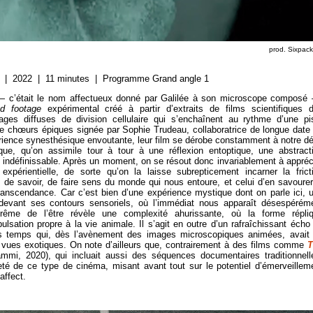
prod. Sixpack
he | 2022 | 11 minutes | Programme Grand angle 1
l » — c’était le nom affectueux donné par Galilée à son microscope composé
nd footage
expérimental créé à partir d’extraits de films scientifiques 
es diffuses de division cellulaire qui s’enchaînent au rythme d’une pi
de chœurs épiques signée par Sophie Trudeau, collaboratrice de longue date
érience synesthésique envoutante, leur film se dérobe constamment à notre dé
ue, qu’on assimile tour à tour à une réflexion entoptique, une abstract
ue indéfinissable. Après un moment, on se résout donc invariablement à appréc
périentielle, de sorte qu’on la laisse subrepticement incarner la frict
 de savoir, de faire sens du monde qui nous entoure, et celui d’en savourer
anscendance. Car c’est bien d’une expérience mystique dont on parle ici, 
devant ses contours sensoriels, où l’immédiat nous apparaît désespérém
extrême de l’être révèle une complexité ahurissante, où la forme répli
sation propre à la vie animale. Il s’agit en outre d’un rafraîchissant écho
s temps qui, dès l’avènement des images microscopiques animées, avait
de vues exotiques. On note d’ailleurs que, contrairement à des films comme
T
mmi, 2020), qui incluait aussi des séquences documentaires traditionnell
eté de ce type de cinéma, misant avant tout sur le potentiel d’émerveillem
affect.