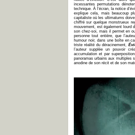
incessantes permutations dénoten
technique. À l’écran, la notice d’é
explique cela, mais beaucoup pl
capitaliste où les ultimatums doiv
chiffré sur quelque monstrueux reg
mouvement, est également lourd d
son chez-soi, mais il permet en o
personne tout entière, que l’aute
humour noir, dans une boîte en cart
triste réalité du déracinement,
Évi
l’auteur supplée un pouvoir créa
accumulation et par superpositio
panoramas urbains aux multiples s
anodine de son récit et de son maté