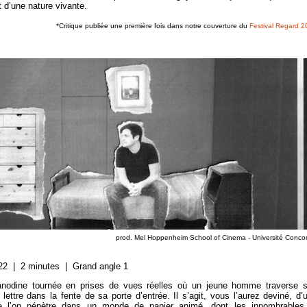
t d’une nature vivante.
*Critique publiée une première fois dans notre couverture du
Festival Regard 
prod. Mel Hoppenheim School of Cinema - Université Conco
2 | 2 minutes | Grand angle 1
dine tournée en prises de vues réelles où un jeune homme traverse 
 lettre dans la fente de sa porte d’entrée. Il s’agit, vous l’aurez deviné, d’
que l’on pénètre dans un monde de papier animé, dont les innombrables