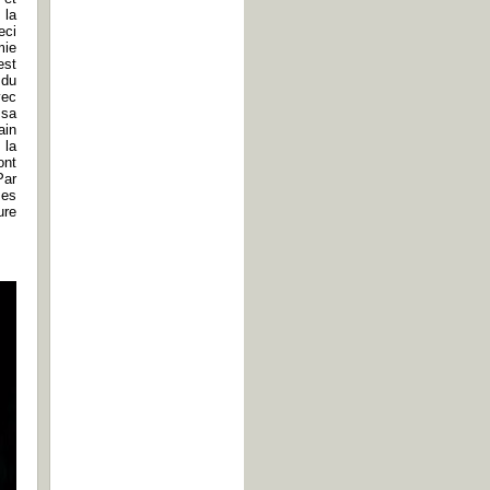
 la
eci
mie
est
 du
vec
 sa
ain
 la
ont
Par
ses
ure