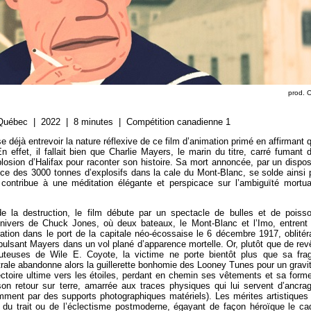
prod. 
Québec | 2022 | 8 minutes | Compétition canadienne 1
e déjà entrevoir la nature réflexive de ce film d’animation primé en affirmant 
En effet, il fallait bien que Charlie Mayers, le marin du titre, carré fumant 
plosion d’Halifax pour raconter son histoire. Sa mort annoncée, par un disposi
ice des 3000 tonnes d’explosifs dans la cale du Mont-Blanc, se solde ainsi 
 contribue à une méditation élégante et perspicace sur l’ambiguïté mortua
e la destruction, le film débute par un spectacle de bulles et de poiss
univers de Chuck Jones, où deux bateaux, le Mont-Blanc et l’Imo, entrent
ration dans le port de la capitale néo-écossaise le 6 décembre 1917, oblitér
ulsant Mayers dans un vol plané d’apparence mortelle. Or, plutôt que de revê
uteuses de Wile E. Coyote, la victime ne porte bientôt plus que sa frag
rale abandonne alors la guillerette bonhomie des Looney Tunes pour un gravi
jectoire ultime vers les étoiles, perdant en chemin ses vêtements et sa for
e son retour sur terre, amarrée aux traces physiques qui lui servent d’ancra
ment par des supports photographiques matériels). Les mérites artistiques
é du trait ou de l’éclectisme postmoderne, égayant de façon héroïque le ca