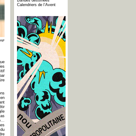
Bandes dessinées
Calendriers de l’Avent
ONF
que
des
tif
par
ire
ons
 en
ant
tir
ile
tas
me…
ges
 du
dre