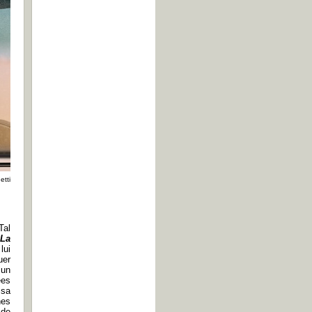
etti
Tal
t
La
lui
uer
 un
ées
 sa
nes
 de