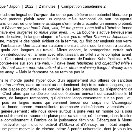
que / Japon | 2022 | 2 minutes | Compétition canadienne 2
le ludisme lingual de
Tongue
, dur de ne pas célébrer son potentiel libérateur p
voit prendre plaisir avec un organe mâle sectionné de son insupporta
 dans un bar, où une femme asiatique s’emmerde à écouter un énième prétend
: «
Where are you from?
Wait, wait, let me guess. I can tell!
» L’héroïne fronce
e have eye surgeries to make your eyes…
». La bouche s’active fiévreuseme
res de salive, la langue claque : «
I think you’re either Korean or Japanese
ne, malgré le désintérêt évident de la femme, qui finit par engloutir son verre
r l’embrasser. Une accalmie salutaire s’ensuit, alors que le moulin à paroles
t goulu des langues au travail. Mieux encore, la protagoniste extrait m
n interlocuteur et l’amène avec elle, laissant un billet sur le comptoir avant
t. C’est ainsi que se concrétise le fantasme de l’autrice Kaho Yoshida. «
Be
conte-t-elle sur son site web, «
I have been fetishized and objectified while
As I sat across men who talked at me, often explaining things I already knew
ues away.
» Mais le fantasme ne se termine pas là…
ns le monde pastel hyper doux d’un appartement aux allures de sanctuai
 en
stop motion
, dans un bocal où se dandinent déjà trois autres langues, qu’e
ucette glacée pour mieux les convier à des jeux onanistes qui s’épanchent d
 C’est alors que se déploie tout cet érotisme enivrant qui caractérise le fi
ntes, de langues rampantes, qui glissent langoureusement sur sa peau, et
 puis en larges mains qui viennent bercer son corps nu. L’iconograp
t la bande sonore émoustillante (composée d’obsédantes viscosités et
 généreusement ; elle nous ouvre surtout la porte vers un monde où la sou
me subitement en source de plaisir pour sa victime, où l’homme, dans le sile
ce complètement à l’ombre de la jouissance féminine. Débarquant à Montr
estivalier, qui inclut le festival d’Ottawa et d’Annecy, où il était projeté
une petite merveille de cinéma intime à portée universelle, dont je vous inv