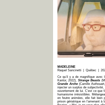
MADELEINE
Raquel Sancinetti | Québec | 20
Ce qu’il y a de magnifique avec 
Kantor, 2022),
Strange Beasts
(Ma
Grande Arche
(
Camille Authouart
injecter un surplus de subjectivité
ouvertement de lui. C’est ce que fa
humanisme irrésistibles. Mélangea
en feutre animées, elle fait bien 
prison gériatrique en l’amenant à 
fleuries. « Moi, je ne veux plus all