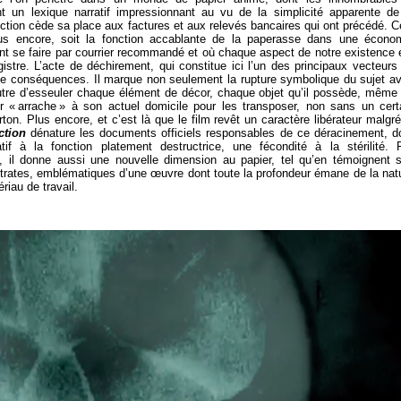
t un lexique narratif impressionnant au vu de la simplicité apparente de
viction cède sa place aux factures et aux relevés bancaires qui ont précédé. C
us encore, soit la fonction accablante de la paperasse dans une écono
ent se faire par courrier recommandé et où chaque aspect de notre existence 
istre. L’acte de déchirement, qui constitue ici l’un des principaux vecteurs
e conséquences. Il marque non seulement la rupture symbolique du sujet a
utre d’esseuler chaque élément de décor, chaque objet qu’il possède, même
ur « arrache » à son actuel domicile pour les transposer, non sans un cert
on. Plus encore, et c’est là que le film revêt un caractère libérateur malgré
ction
dénature les documents officiels responsables de ce déracinement, d
tif à la fonction platement destructrice, une fécondité à la stérilité. 
n, il donne aussi une nouvelle dimension au papier, tel qu’en témoignent 
trates, emblématiques d’une œuvre dont toute la profondeur émane de la nat
riau de travail.