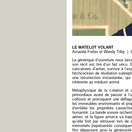
LE MATELOT VOLANT
Amanda Forbis et Wendy Tilby | 
Le générique d’ouverture nous laiss
son récit est tiré d’un fait vécu. 
caricatures d’antan, survive à l’ex
hitchcockien de révélation subrept
une résurrection instantanée, qui
inhérente au médium animé.
Métaphysique de la création et d
primordiaux avant de passer à l’
collision et provoquent une déflag
les immeubles environnants et prop
d’emblée les propriétés caoutcho
humanité. La bande sonore orchest
aérien, et la figure amorce sa tra
qu’elle finit par retrouver lors d
mémoriels (représentés conséquem
film dépassent ainsi la générosit