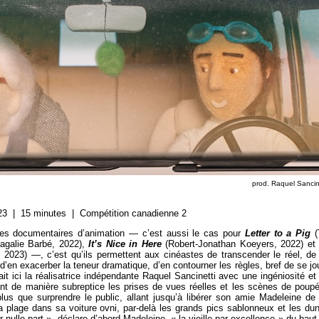
prod. Raquel Sancin
23 | 15 minutes | Compétition canadienne 2
les documentaires d’animation — c’est aussi le cas pour
Letter to a Pig
(
galie Barbé, 2022),
It’s Nice in Here
(
Robert-Jonathan Koeyers,
2022) e
,
2023) —, c’est qu’ils permettent aux cinéastes de transcender le réel, de 
, d’en exacerber la teneur dramatique, d’en contourner les règles, bref de se jo
it ici la réalisatrice indépendante Raquel Sancinetti avec une ingéniosité et
nt de manière subreptice les prises de vues réelles et les scènes de poup
plus que surprendre le public, allant jusqu’à libérer son amie Madeleine de
la plage dans sa voiture ovni, par-delà les grands pics sablonneux et les du
er nulle part », déclare d’abord Madeleine, « la vieille par excellence » du haut