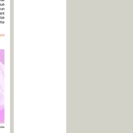
que
 un
ant
tié
tie
2023
ida