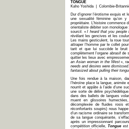
TONGUE
Kaho Yoshida | Colombie-Britanni
Dur d’ignorer l’érotisme exquis et 
une sexualité féminine qu’on y 
propriétaire. L’histoire commence
orientaliste débiter son monologue 
sourcil. «
I heard that you peopl
révélant les gencives et les coulu
Les mains gesticulent, la roue tour
attraper l’homme par le collet pou
tarit et que lui succède le brui
complètement l’organe abrasif de so
quitter les lieux avec empressemen
an Asian woman in the West
», ra
needs and desires were dismissed. 
fantasized about pulling their tong
Une fois rendue à la maison, da
l’héroïne place la langue, animée
nourrit et appâte à l’aide d’une s
une sorte de délire psychédélique.
dans des ballets de langues vola
muent en glissoires humectées,
décomplexée de fluides rosis e
réconfortants soupirs) nous happe
d’un racisme ordinaire se transfor
de sa langue conquérante, s’effa
après un impressionnant parcours f
compétition officielle,
Tongue
est 