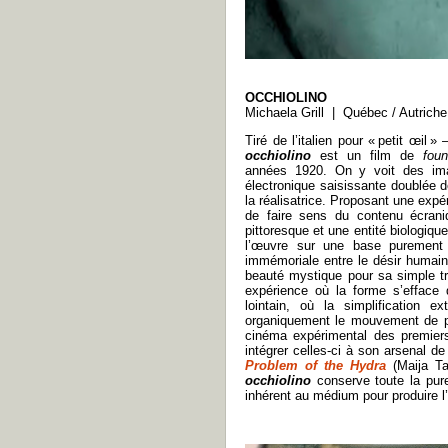
OCCHIOLINO
Michaela Grill | Québec / Autric
Tiré de l’italien pour « petit œi
occhiolino
est un film de
fou
années 1920. On y voit des imag
électronique saisissante doublée 
la réalisatrice. Proposant une exp
de faire sens du contenu écraniq
pittoresque et une entité biologiq
l’œuvre sur une base purement ex
immémoriale entre le désir humain
beauté mystique pour sa simple tr
expérience où la forme s’efface 
lointain, où la simplification 
organiquement le mouvement de pul
cinéma expérimental des premier
intégrer celles-ci à son arsenal 
Problem of the Hydra
(Maija Ta
occhiolino
conserve toute la pur
inhérent au médium pour produire l’