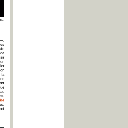
film
 —,
des
ste
 de
sir
ion
ier
ion
 la
une
ent
que
 au
 su
he
es,
ent