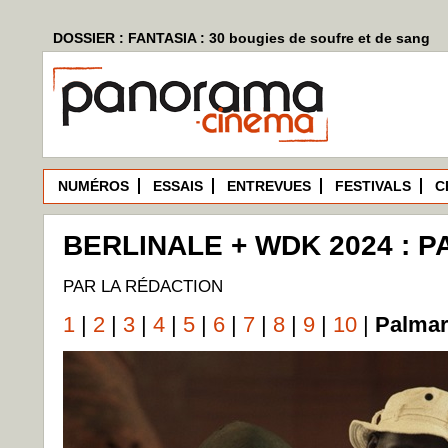
DOSSIER : FANTASIA : 30 bougies de soufre et de sang
NUMÉROS
ESSAIS
ENTREVUES
FESTIVALS
C
BERLINALE + WDK 2024 : 
PAR LA RÉDACTION
1
|
2
|
3
|
4
|
5
|
6
|
7
|
8
|
9
|
10
|
Palma