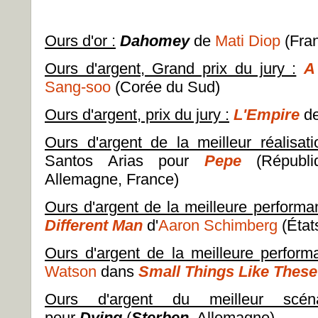
Ours d'or :
Dahomey
de
Mati Diop
(Fran
Ours d'argent, Grand prix du jury :
A
Sang-soo
(Corée du Sud)
Ours d'argent, prix du jury :
L'Empire
d
Ours d'argent de la meilleur réalisati
Santos Arias pour
Pepe
(Républ
Allemagne, France)
Ours d'argent de la meilleure performa
Different Man
d'
Aaron Schimberg
(État
Ours d'argent de la meilleure perform
Watson
dans
Small Things Like These
Ours d'argent du meilleur scén
pour
Dying
(
Sterben
, Allemagne)