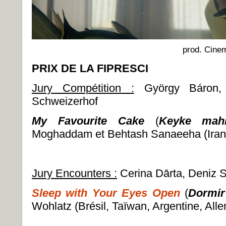
prod. Cinem
PRIX DE LA FIPRESCI
Jury Compétition :
György Báron, 
Schweizerhof
My Favourite Cake
(
Keyke mah
Moghaddam et Behtash Sanaeeha (Iran,
Jury Encounters :
Cerina Dārta, Deniz S
Sleep with Your Eyes Open
(
Dormir
Wohlatz (Brésil, Taïwan, Argentine, All