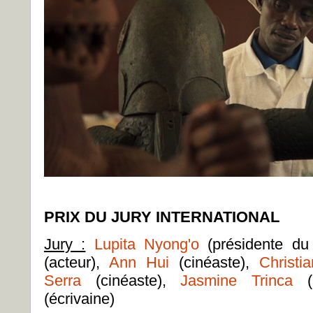
PRIX DU JURY INTERNATIONAL
Jury :
Lupita Nyong'o
(présidente du 
(acteur),
Ann Hui
(cinéaste),
Christi
Serra
(cinéaste),
Jasmine Trinca
(a
(écrivaine)