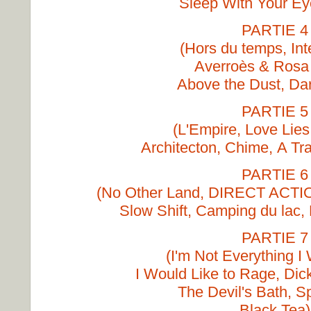
Sleep With Your E
PARTIE 4
(Hors du temps, Int
Averroès & Rosa
Above the Dust, Dar
PARTIE 5
(L'Empire, Love Lies
Architecton, Chime, A Tr
PARTIE 6
(No Other Land, DIRECT ACTIO
Slow Shift, Camping du lac, 
PARTIE 7
(I'm Not Everything I
I Would Like to Rage, Dic
The Devil's Bath, 
Black Tea)