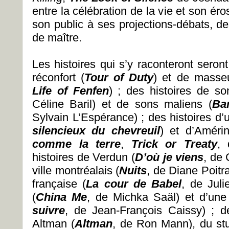
entre la célébration de la vie et son ér
son public à ses projections-débats, d
de maître.
Les histoires qui s’y raconteront sero
réconfort (
Tour of Duty
) et de masse
Life of Fenfen
) ; des histoires de so
Céline Baril) et de sons maliens (
Ba
Sylvain L’Espérance) ; des histoires d’
silencieux du chevreuil
) et d’Amérin
comme la terre
,
Trick or Treaty
, 
histoires de Verdun (
D’où je viens
, de
ville montréalais (
Nuits
, de Diane Poitra
française (
La cour de Babel
, de Juli
(
China Me
, de Michka Saäl) et d’une
suivre
, de Jean-François Caissy) ; d
Altman (
Altman
, de Ron Mann), du stu