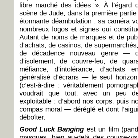
libre marché des idées ! ». À l’égard
scène de Jude, dans la première partie 
étonnante déambulation : sa caméra vol
nombreux logos et signes qui constit
Autant de noms de marques et de publ
d’achats, de casinos, de supermarchés, 
de décadence nouveau genre — 
d’isolement, de couvre-feu, de quar
méfiance, d’intolérance, d’achats e
généralisé d’écrans — le seul horizon
(c’est-à-dire : véritablement pornograp
voudrait que tout, avec un peu de
exploitable : d’abord nos corps, puis no
compas moral — déréglé et dont l’aiguil
déboîter.
Good Luck Banging
est un film (pan
masques, bien au-delà des couvre-visa