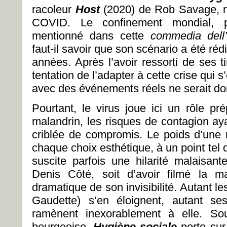
racoleur
Host
(2020) de Rob Savage, n
COVID. Le confinement mondial, p
mentionné dans cette
commedia dell’
faut-il savoir que son scénario a été réd
années. Après l’avoir ressorti de ses ti
tentation de l’adapter à cette crise qui 
avec des événements réels ne serait do
Pourtant, le virus joue ici un rôle pré
malandrin, les risques de contagion a
criblée de compromis. Le poids d’une
chaque choix esthétique, à un point tel 
suscite parfois une hilarité malaisant
Denis Côté, soit d’avoir filmé la m
dramatique de son invisibilité. Autant l
Gaudette) s’en éloignent, autant s
ramènent inexorablement à elle. Sou
bourgeoise,
Hygiène sociale
porte sur