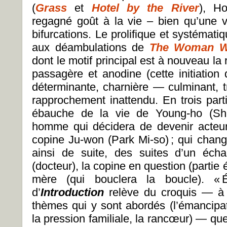
(
Grass
et
Hotel by the River
), H
regagné goût à la vie – bien qu’une vi
bifurcations. Le prolifique et systématiq
aux déambulations de
The Woman W
dont le motif principal est à nouveau la 
passagère et anodine (cette initiation q
déterminante, charnière — culminant, tr
rapprochement inattendu. En trois part
ébauche de la vie de Young-ho (S
homme qui décidera de devenir acteur 
copine Ju-won (Park Mi-so) ; qui change
ainsi de suite, des suites d’un éc
(docteur), la copine en question (partie 
mère (qui bouclera la boucle). « É
d’
Introduction
relève du croquis — à 
thèmes qui y sont abordés (l’émancipat
la pression familiale, la rancœur) — qu