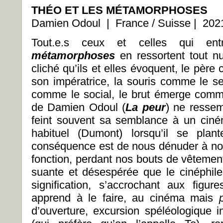
THÉO ET LES MÉTAMORPHOSES
Damien Odoul | France / Suisse | 20
Tout.e.s ceux et celles qui e
métamorphoses
en ressortent tout n
cliché qu’ils et elles évoquent, le pè
son impératrice, la souris comme le se
comme le social, le brut émerge comm
de Damien Odoul (
La peur
) ne ressem
feint souvent sa semblance à un ciné
habituel (Dumont) lorsqu’il se pla
conséquence est de nous dénuder à notr
fonction, perdant nos bouts de vêtement
suante et désespérée que le cinéphile
signification, s’accrochant aux fig
apprend à le faire, au cinéma mais
d’ouverture, excursion spéléologique i