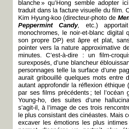
blanche » qu’Hong semble adopter ici
traduit dans la facture visuelle du film.
Kim Hyung-koo (directeur-photo de
Mem
Peppermint Candy
,
etc.) apporta
monochromes, le noir-et-blanc digital q
son propre DP) est âpre et plat, san
pointer vers la nature approximative d
minutes. C’est-à-dire : un film-croq
surexposés, d’une blancheur éblouissan
personnages telle la surface d’une pa
aurait gribouillé quelques mots entre
autant approfondir la réflexion éthique
par ses films précédents ; tel l’océan 
Young-ho, des suites d’une hallucina
s’agit-il, à l’image de ces trois rencon
le plus consistant des cinéastes. Mais 
excaver les émotions les plus intime