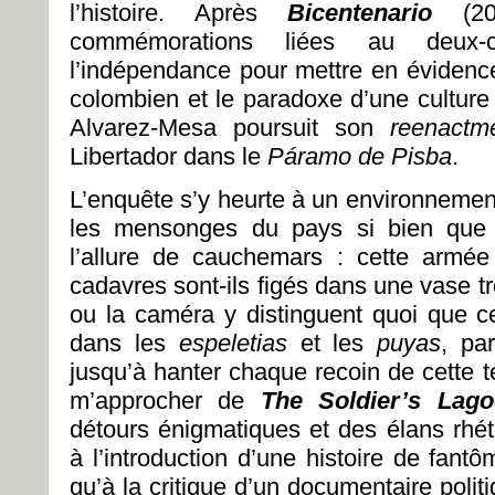
l’histoire. Après
Bicentenario
(2
commémorations liées au deux-c
l’indépendance pour mettre en évidence
colombien et le paradoxe d’une culture 
Alvarez-Mesa poursuit son
reenact
Libertador dans le
Páramo de Pisba
.
L’enquête s’y heurte à un environnement
les mensonges du pays si bien que 
l’allure de cauchemars : cette armée 
cadavres sont-ils figés dans une vase t
ou la caméra y distinguent quoi que ce
dans les
espeletias
et les
puyas
, pa
jusqu’à hanter chaque recoin de cette t
m’approcher de
The Soldier’s La
détours énigmatiques et des élans rhét
à l’introduction d’une histoire de fant
qu’à la critique d’un documentaire politi