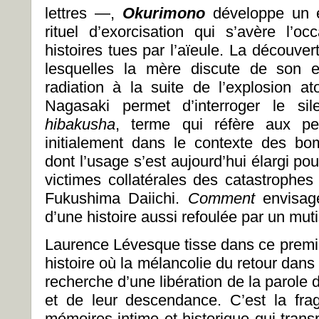
lettres
—
,
Okurimono
développe un 
rituel d’exorcisation qui s’avère l’
histoires tues par l’aïeule. La découver
lesquelles la mère discute de son e
radiation à la suite de l’explosion 
Nagasaki permet d’interroger le sil
hibakusha
, terme qui réfère aux pe
initialement dans le contexte des bo
dont l’usage s’est aujourd’hui élargi pou
victimes collatérales des catastrophe
Fukushima Daiichi.
Comment
envisag
d’une histoire aussi refoulée par un mut
Laurence Lévesque tisse dans ce prem
histoire où la mélancolie du retour dans
recherche d’une libération de la parole
et de leur descendance. C’est la frag
mémoires intime et historique qui trans