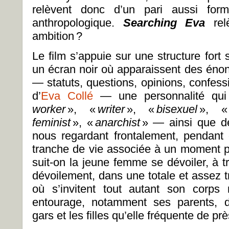
relèvent donc d’un pari aussi form
anthropologique.
Searching Eva
relè
ambition ?
Le film s’appuie sur une structure fort 
un écran noir où apparaissent des éno
— statuts, questions, opinions, confes
d’
Eva Collé
— une personnalité qui 
worker
», «
writer
», «
bisexuel
», 
feminist
», «
anarchist
» — ainsi que 
nous regardant frontalement, pendan
tranche de vie associée à un moment pr
suit-on la jeune femme se dévoiler, à 
dévoilement, dans une totale et assez 
où s’invitent tout autant son corp
entourage, notamment ses parents, d
gars et les filles qu’elle fréquente de pr