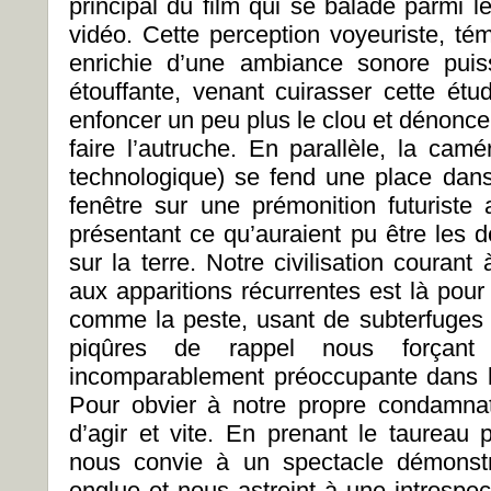
principal du film qui se balade parmi l
vidéo. Cette perception voyeuriste, tém
enrichie d’une ambiance sonore pui
étouffante, venant cuirasser cette é
enfoncer un peu plus le clou et dénonce
faire l’autruche. En parallèle, la cam
technologique) se fend une place dans
fenêtre sur une prémonition futuriste 
présentant ce qu’auraient pu être les 
sur la terre. Notre civilisation coura
aux apparitions récurrentes est là pour 
comme la peste, usant de subterfuges
piqûres de rappel nous forçant 
incomparablement préoccupante dans l
Pour obvier à notre propre condamnati
d’agir et vite. En prenant le taureau p
nous convie à un spectacle démonstra
englue et nous astreint à une introspecti