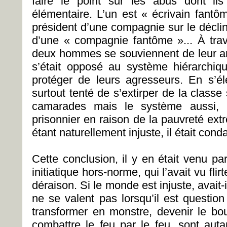
faire le point sur les abus dont ils
élémentaire. L’un est « écrivain fantô
président d’une compagnie sur le déclin
d’une « compagnie fantôme »... À trav
deux hommes se souviennent de leur ami
s’était opposé au système hiérarchiq
protéger de leurs agresseurs. En s’éle
surtout tenté de s’extirper de la classe 
camarades mais le système aussi, p
prisonnier en raison de la pauvreté ex
étant naturellement injuste, il était con
Cette conclusion, il y en était venu pa
initiatique hors-norme, qui l’avait vu flir
déraison. Si le monde est injuste, avait-i
ne se valent pas lorsqu’il est question
transformer en monstre, devenir le bo
combattre le feu par le feu, sont autan