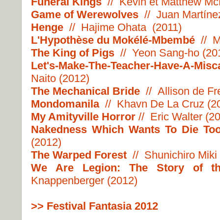
Funeral Kings
// Kevin et Matthew Mc
Game of Werewolves
//
Juan Martíne
Henge
// Hajime Ohata (2011)
L'Hypothèse du Mokélé-Mbembé
// Ma
The King of Pigs
// Yeon Sang-ho (20
Let's-Make-The-Teacher-Have-A-Misc
Naito (2012)
The Mechanical Bride
// Allison de Fr
Mondomanila
// Khavn De La Cruz (2
My Amityville Horror
// Eric Walter (2
Nakedness Which Wants To Die
To
(2012)
The Warped Forest
// Shunichiro Miki 
We Are Legion: The Story of the
Knappenberger (2012)
>> Festival Fantasia 2012