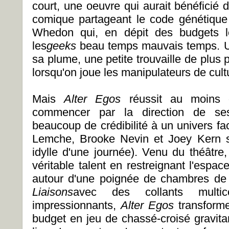
court, une oeuvre qui aurait bénéficié 
comique partageant le code génétiqu
Whedon qui, en dépit des budgets les
les
geeks
beau temps mauvais temps. Un
sa plume, une petite trouvaille de plus pa
lorsqu'on joue les manipulateurs de cul
Mais
Alter Egos
réussit au moins q
commencer par la direction de ses
beaucoup de crédibilité à un univers fact
Lemche, Brooke Nevin et Joey Kern 
idylle d'une journée). Venu du théâtr
véritable talent en restreignant l'espa
autour d'une poignée de chambres de
Liaisons
avec des collants multi
impressionnants,
Alter Egos
transforme
budget en jeu de chassé-croisé gravita