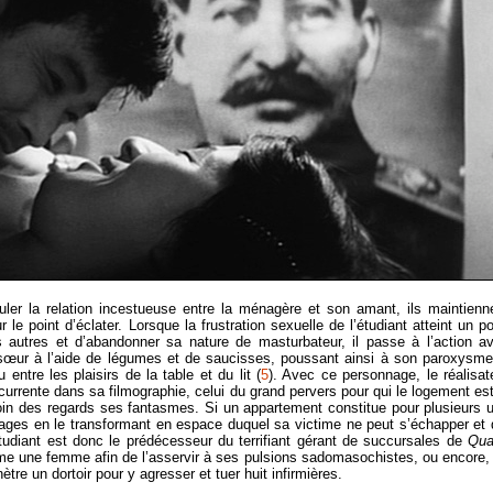
ler la relation incestueuse entre la ménagère et son amant, ils maintienn
le point d’éclater. Lorsque la frustration sexuelle de l’étudiant atteint un po
s autres et d’abandonner sa nature de masturbateur, il passe à l’action a
 sœur à l’aide de légumes et de saucisses, poussant ainsi à son paroxysme
tre les plaisirs de la table et du lit (
5
). Avec ce personnage, le réalisat
récurrente dans sa filmographie, celui du grand pervers pour qui le logement est
r loin des regards ses fantasmes. Si un appartement constitue pour plusieurs 
antages en le transformant en espace duquel sa victime ne peut s’échapper et 
L’étudiant est donc le prédécesseur du terrifiant gérant de succursales de
Qua
me une femme afin de l’asservir à ses pulsions sadomasochistes, ou encore,
ètre un dortoir pour y agresser et tuer huit infirmières.