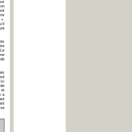
aux
ion
ent
nir
e
».
’il
ure
rés
ère
 Le
une
 de
ais
eut
ici
 de
 et
y a
ant
ant
 se