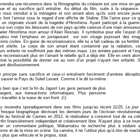
eviendra une récurrence dans la filmographie du cinéaste est une mise en ga
que et au sacrifice qu’il entraîne. Au début du film, suite à la séquence
 nous introduit à la ménagère et son amant alors qu’ils sont encore jeun
 font l’amour sous le regard d’une affiche de Staline. Elle l’aime pour ce qu
: un stigmate vivant de la tragédie d’Hiroshima. Ayant participé à la guerre
 sur son corps les blessures de son pays qu’elle caresse d’une main amoureu
peler
Hiroshima mon amour
d’Alain Resnais. Il symbolise pour elle l’espoir d
matsu met l’emphase en juxtaposant sur son visage jouissant des ima
ons civiles. En guise de reconnaissance, elle lui a fait cadeau de sa fertilité
nt stérile. Le corps de son amant étant contaminé par la radiation, ce
leurs enfants ne souffriront pas des mêmes maux. Les années passent et l’esp
e reconnaissant plus en l’amant le rebelle qu’il a déjà été. Elle en vient alor
miné la possibilité de donner vie au nom d’un projet n’ayant rien enfanté. 
rant désillusionnement.
 principe sans sacrifice et ceux-ci entraînent forcément d’amères décepti
sauver le Pays du Soleil Levant. Comme il le dit lui-même :
is bien que c’est la fin du Japon! Les gens pensent de plus
argent, aux transactions informatiques. Plus personne
travailler à la sueur de son front. (
6
)
y reviendra sporadiquement dans ses films jusqu’au récent
11/25, Le jour
 fresque biographique décrivant les derniers jours de l’écrivain révolutionnai
té au festival de Cannes en 2012, le réalisateur a conservé tout de sa col
nfin financièrement indépendant et créativement libre. N’ayant plus à se tour
fler un commentaire politique, Wakamatsu ne recherche plus à séduire 
tisme et de la mise en scène. Sa caméra, il ne l’utilise plus qu’à titre de mach
 plus que véhicule et le propos, total.