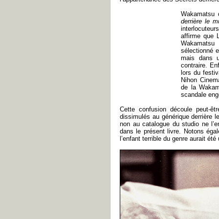
Wakamatsu d
derrière le m
interlocuteur
affirme que L
Wakamatsu Pr
sélectionné 
mais dans un
contraire. En
lors du festi
Nihon Cinema
de la Wakama
scandale enge
Cette confusion découle peut-êtr
dissimulés au générique derrière 
non au catalogue du studio ne l’em
dans le présent livre. Notons éga
l’enfant terrible du genre aurait été