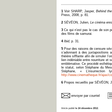
1
Voir SHARP, Jasper,
Behind the
Press, 2008, p. 81.
2
SÉVÉON, Julien,
Le cinéma enr
3
Ce qui n’est pas le cas de son pè
des films de samurai.
4
Ibid
, p. 31.
5
Pour des raisons de censure sévè
s’adonnant à des juxtapositions a
théière sifflante afin de simuler l’
lien indéniable entre nourriture et
emblématise. Ce procédé esthétique,
le statut, selon Stéphane du Mes
Stéphane, « L’insurrection 
http://www.cinematheque.fr/ajax/
6
Propos recueillis par SÉVÉON, J
envoyer par courriel
Article publié
le 24 décembre 2012.