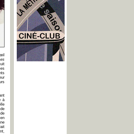
œil
Les
uit
les
nts
eur
urs
ant
é à
lle
 de
 de
 en
une
ait
nt,