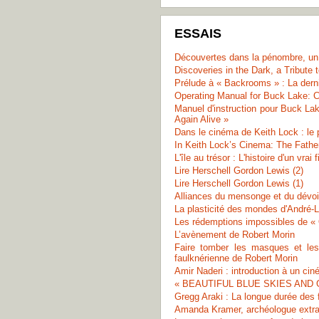
ESSAIS
Découvertes dans la pénombre, u
Discoveries in the Dark, a Tribute
Prélude à « Backrooms » : La dern
Operating Manual for Buck Lake: 
Manuel d'instruction pour Buck L
Again Alive »
Dans le cinéma de Keith Lock : le p
In Keith Lock’s Cinema: The Fathe
L'île au trésor : L'histoire d'un vrai 
Lire Herschell Gordon Lewis (2)
Lire Herschell Gordon Lewis (1)
Alliances du mensonge et du dévo
La plasticité des mondes d'André-
Les rédemptions impossibles de « 
L’avènement de Robert Morin
Faire tomber les masques et les
faulknérienne de Robert Morin
Amir Naderi : introduction à un ci
« BEAUTIFUL BLUE SKIES AND GO
Gregg Araki : La longue durée des
Amanda Kramer, archéologue extrat