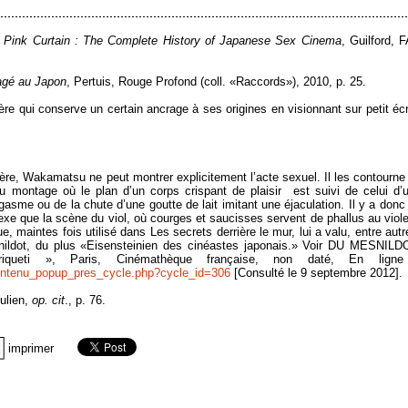
 Pink Curtain : The Complete History of Japanese Sex Cinema
, Guilford, 
agé au Japon
, Pertuis, Rouge Profond (coll. «Raccords»), 2010, p. 25.
re qui conserve un certain ancrage à ses origines en visionnant sur petit éc
re, Wakamatsu ne peut montrer explicitement l’acte sexuel. Il les contourne
u montage où le plan d’un corps crispant de plaisir est suivi de celui d’
orgasme ou de la chute d’une goutte de lait imitant une éjaculation. Il y a donc
 sexe que la scène du viol, où courges et saucisses servent de phallus au viole
 maintes fois utilisé dans Les secrets derrière le mur, lui a valu, entre autr
nildot, du plus «Eisensteinien des cinéastes japonais.» Voir DU MESNILD
lyriqueti », Paris, Cinémathèque française, non daté, En lign
contenu_popup_pres_cycle.php?cycle_id=306
[Consulté le 9 septembre 2012].
ulien,
op. cit
., p. 76.
imprimer