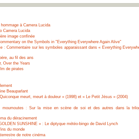
n hommage à Camera Lucida
 to Camera Lucida
ière image confinée
Commentary on the Symbols in "Everything Everywhere Again Alive"
ake : Commentaire sur les symboles apparaissant dans « Everything Everywh
ère, au fil des ans
r, Over the Years
film de pirates
ilement
Line Beauparlant
Quiconque meurt, meurt à douleur » (1998) et « Le Petit Jésus » (2004)
 moumoutes : Sur la mise en scène de soi et des autres dans la trilo
néma du déracinement
LDEN SUNSHINE » : Le diptyque météo-bingo de David Lynch
 fins du monde
errestre de notre cinéma