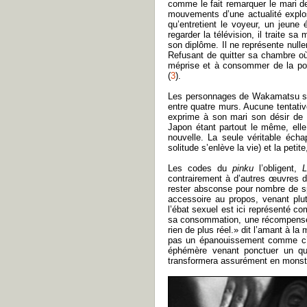
comme le fait remarquer le mari de 
mouvements d’une actualité explosi
qu’entretient le voyeur, un jeun
regarder la télévision, il traite s
son diplôme. Il ne représente null
Refusant de quitter sa chambre où 
méprise et à consommer de la porn
(
3
).
Les personnages de Wakamatsu son
entre quatre murs. Aucune tentativ
exprime à son mari son désir de qu
Japon étant partout le même, elle
nouvelle. La seule véritable écha
solitude s’enlève la vie) et la petite
Les codes du
pinku
l’obligent,
contrairement à d’autres œuvres d
rester absconse pour nombre de s
accessoire au propos, venant plu
l’ébat sexuel est ici représenté c
sa consommation, une récompense p
rien de plus réel.» dit l’amant à l
pas un épanouissement comme c’est
éphémère venant ponctuer un quo
transformera assurément en monst