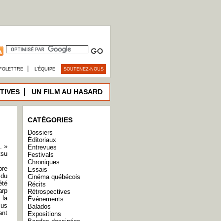
|
FOLETTRE
L’ÉQUIPE
SOUTENEZ-NOUS
TIVES
UN FILM AU HASARD
CATÉGORIES
Dossiers
Éditoriaux
. »
Entrevues
tsu
Festivals
Chroniques
ore
Essais
 du
Cinéma québécois
été
Récits
arp
Rétrospectives
 la
Événements
lus
Balados
ant
Expositions