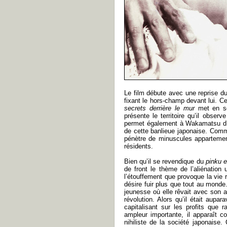
Le film débute avec une reprise d
fixant le hors-champ devant lui. C
secrets derrière le mur
met en sc
présente le territoire qu’il obser
permet également à Wakamatsu d’ex
de cette banlieue japonaise. Comm
pénètre de minuscules appartement
résidents.
Bien qu’il se revendique du
pinku e
de front le thème de l’aliénation
l’étouffement que provoque la vie 
désire fuir plus que tout au monde
jeunesse où elle rêvait avec son a
révolution. Alors qu’il était aup
capitalisant sur les profits que
ampleur importante, il apparaît 
nihiliste de la société japonaise