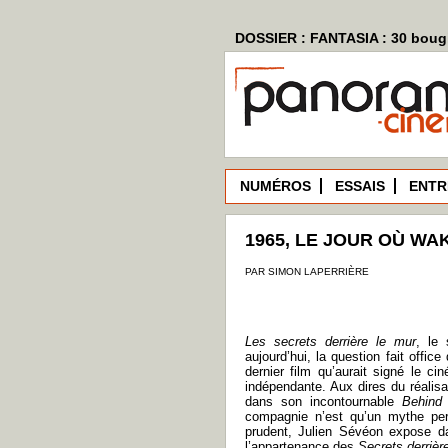
DOSSIER : FANTASIA : 30 bougi
NUMÉROS
ESSAIS
ENTR
1965, LE JOUR OÙ WA
PAR SIMON LAPERRIÈRE
Les secrets derrière le mur
, le
aujourd’hui, la question fait offic
dernier film qu’aurait signé le 
indépendante. Aux dires du réalisat
dans son incontournable
Behind 
compagnie n’est qu’un mythe per
prudent, Julien Sévéon expose 
l’appartenance des
Secrets derrièr