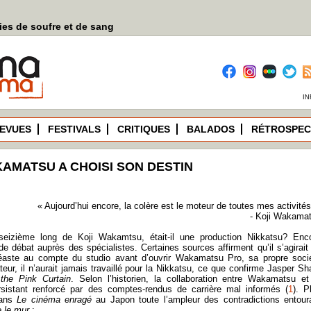
es de soufre et de sang
IN
EVUES
FESTIVALS
CRITIQUES
BALADOS
RÉTROSPEC
KAMATSU A CHOISI SON DESTIN
« Aujourd’hui encore, la colère est le moteur de toutes mes activités
- Koji Wakama
 seizième long de Koji Wakamtsu, était-il une production Nikkatsu? Enc
e de débat auprès des spécialistes. Certaines sources affirment qu’il s’agirait
cinéaste au compte du studio avant d’ouvrir Wakamatsu Pro, sa propre soci
eur, il n’aurait jamais travaillé pour la Nikkatsu, ce que confirme Jasper Sh
the Pink Curtain
. Selon l’historien, la collaboration entre Wakamatsu et
sistant renforcé par des comptes-rendus de carrière mal informés (
1
). P
dans
Le cinéma enragé
au Japon toute l’ampleur des contradictions entour
e le mur
: