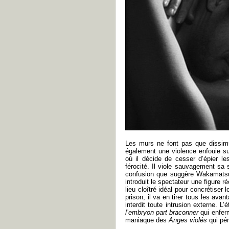
Les murs ne font pas que dissimu
également une violence enfouie sur 
où il décide de cesser d’épier le
férocité. Il viole sauvagement sa
confusion que suggère Wakamatsu en
introduit le spectateur une figure 
lieu cloîtré idéal pour concrétise
prison, il va en tirer tous les av
interdit toute intrusion externe. 
l’embryon part braconner
qui enfer
maniaque des
Anges violés
qui pén