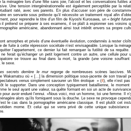
la ménagère lors d’une fête sans joie, l’alcool et les conversations futiles 
ve. Une tension intergénérationnelle est également perceptible par la relat
e étudiant raté, avec ses parents. En plus d’accuser son père de constamm
a mère en servante sous prétexte qu’il nécessite un traitement royal afin d’obte
ement, pour reprendre le titre d’un film de Kiyoshi Kurosawa, un «
bright futur
il prétend se préparer à ses examens, il se plaît à espionner ses voisins qu
ographie américaine, abandonnant ainsi tout intérêt envers sa propre cult
t amorphes et privés d’une éventuelle évolution, condamnés à rester cloît
e de fuite à cette répression sociétale n’est envisageable. Lorsque la ménag
itter l’appartement, ce dernier lui fait remarquer la futilité de sa requête.
 ne ferait qu’échanger un petit logement contre un autre, une cellule pour 
ppatoire se trouve au final dans la mort, la grande (une voisine souffrant
, le sexe.
Les secrets derrière le mur
regorge de nombreuses scènes lascives. M
e Wakamatsu où « […] la dimension politique sous-jacente de son travail p
pectateurs venus simplement savourer un film érotique » (
4
), elle n’est pas 
tôt le supporter. Dans une conception typiquement bataillienne, le moment
omme le seul ayant une valeur, sa quête formant en soi un acte de survivance
our avoir enduré l’ennui. «Nous voici, moi un homme, toi une femme. Il n’
a ménagère alors qu’ils forniquent sous la douche. Le sexe ne provoque cepend
 le cas dans la pornographie américaine classique. Il est plutôt cet inst
tidien morne. Et celui qui se verra privé de cette unique subsistance
re.