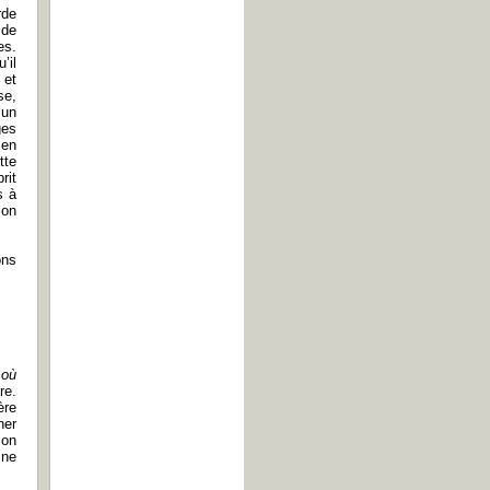
rde
 de
es.
’il
 et
se,
’un
ges
 en
tte
rit
s à
Son
ons
 où
re.
ère
ner
son
ine