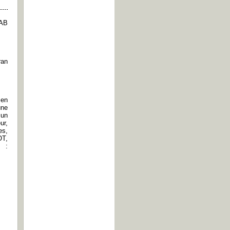
FAB
ran
 en
une
 un
ur,
es,
OT,
e :