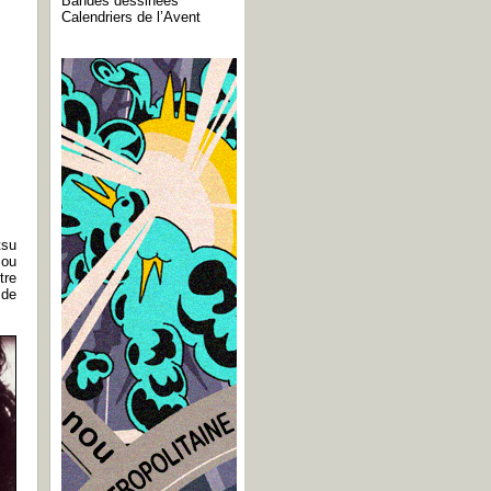
Bandes dessinées
Calendriers de l’Avent
tsu
 ou
tre
 de