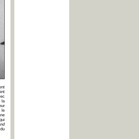
ent
int
vec
 la
eur
 le
une
qui
nd
 du