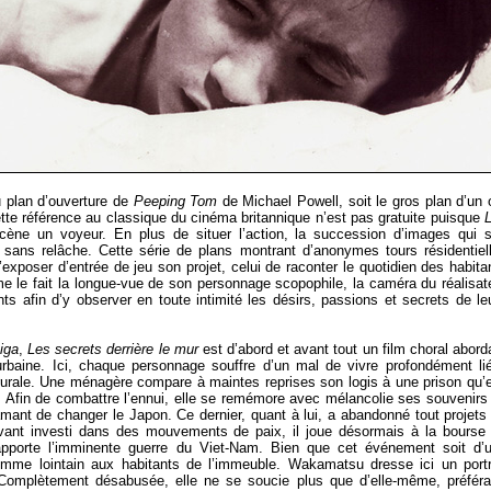
u plan d’ouverture de
Peeping Tom
de Michael Powell, soit le gros plan d’un 
ette référence au classique du cinéma britannique n’est pas gratuite puisque
ène un voyeur. En plus de situer l’action, la succession d’images qui s
ve sans relâche. Cette série de plans montrant d’anonymes tours résidentiel
poser d’entrée de jeu son projet, celui de raconter le quotidien des habita
e le fait la longue-vue de son personnage scopophile, la caméra du réalisat
s afin d’y observer en toute intimité les désirs, passions et secrets de le
iga
,
Les secrets derrière le mur
est d’abord et avant tout un film choral abord
 urbaine. Ici, chaque personnage souffre d’un mal de vivre profondément li
rurale. Une ménagère compare à maintes reprises son logis à une prison qu’e
. Afin de combattre l’ennui, elle se remémore avec mélancolie ses souvenirs
mant de changer le Japon. Ce dernier, quant à lui, a abandonné tout projets
aravant investi dans des mouvements de paix, il joue désormais à la bourse
 rapporte l’imminente guerre du Viet-Nam. Bien que cet événement soit d’
comme lointain aux habitants de l’immeuble. Wakamatsu dresse ici un portr
. Complètement désabusée, elle ne se soucie plus que d’elle-même, préféra