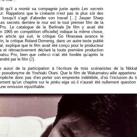
it qu’il a monté sa compagnie juste après
Les secrets
ur
. Rappelons que le cinéaste n’est pas le plus sûr des
s lorsqu’il s’agit d’aborder son travail […] Jasper Sharp
es secrets derrière le mur est le tout premier film de la
o. Le catalogue de la Berlinale [le film y avait été
en 1965 en compétition officielle] indique la même chose,
 article qui suit, le critique Go Hirasawa avance le
fin, le critique Roland Domenig, dans un autre texte publié
val, explique que le film avait été conçu pour le producteur
 et rétroactivement déclaré la toute première production
tsu Pro, bien que celle-ci n’ait été fondée qu’après le
ndré par le film (
2
).
e aussi de la participation à l’écriture de trois scénaristes de la Nikka
le pseudonyme de Yoshiaki Otani. Que le film de Wakamatsu aille appartenu
pêche donc pas d’en porter son empreinte indélébile, d’où l’inclusion du ti
lement qu’un chapitre sur le
pinku eiga
où il n’aurait été nullement question
 une omission injustifiable.