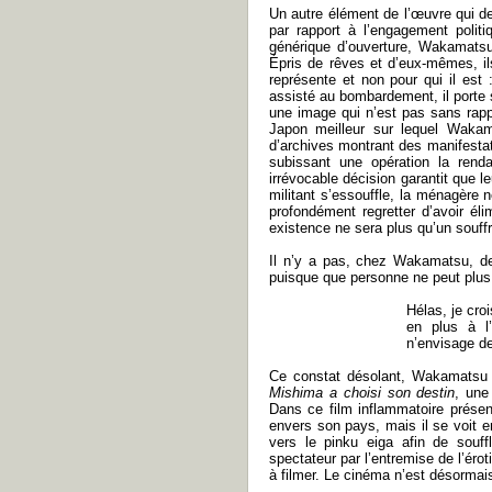
Un autre élément de l’œuvre qui d
par rapport à l’engagement politi
générique d’ouverture, Wakamatsu
Épris de rêves et d’eux-mêmes, ils
représente et non pour qui il est 
assisté au bombardement, il porte
une image qui n’est pas sans rap
Japon meilleur sur lequel Waka
d’archives montrant des manifestati
subissant une opération la renda
irrévocable décision garantit que 
militant s’essouffle, la ménagère n
profondément regretter d’avoir éli
existence ne sera plus qu’un souff
Il n’y a pas, chez Wakamatsu, de
puisque que personne ne peut plus 
Hélas, je cro
en plus à l’
n’envisage de 
Ce constat désolant, Wakamatsu 
Mishima a choisi son destin
, une
Dans ce film inflammatoire présen
envers son pays, mais il se voit e
vers le pinku eiga afin de souf
spectateur par l’entremise de l’éro
à filmer. Le cinéma n’est désormais