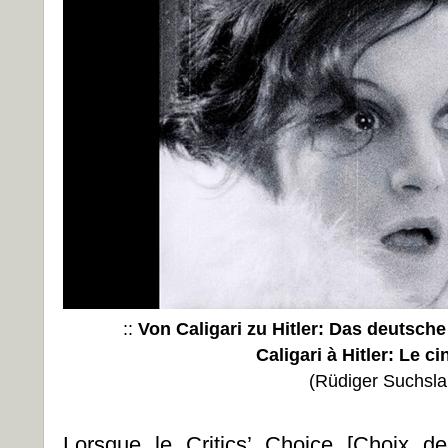
::
Von Caligari zu Hitler: Das deutsch
Caligari à Hitler
: Le c
(Rüdiger Suchsl
Lorsque le
Critics’ Choice [Choix de