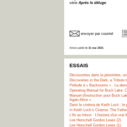
série
Après le déluge
.
envoyer par courriel
Article publié
le 31 mai 2023.
ESSAIS
Découvertes dans la pénombre, u
Discoveries in the Dark, a Tribute
Prélude à « Backrooms » : La dern
Operating Manual for Buck Lake: 
Manuel d'instruction pour Buck L
Again Alive »
Dans le cinéma de Keith Lock : le p
In Keith Lock’s Cinema: The Fathe
L'île au trésor : L'histoire d'un vrai 
Lire Herschell Gordon Lewis (2)
Lire Herschell Gordon Lewis (1)