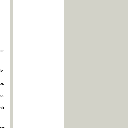
.
mon
le.
ue.
 de
sir