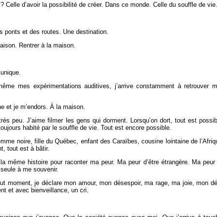
 Celle d’avoir la possibilité de créer. Dans ce monde. Celle du souffle de vie
 ponts et des routes. Une destination.
aison. Rentrer à la maison.
’unique.
ême mes expérimentations auditives, j’arrive constamment à retrouver 
e et je m’endors. À la maison.
très peu. J’aime filmer les gens qui dorment. Lorsqu’on dort, tout est possib
oujours habité par le souffle de vie. Tout est encore possible.
me noire, fille du Québec, enfant des Caraïbes, cousine lointaine de l’Afriq
, tout est à bâtir.
 la même histoire pour raconter ma peur. Ma peur d’être étrangère. Ma peur
a seule à me souvenir.
t moment, je déclare mon amour, mon désespoir, ma rage, ma joie, mon dé
t et avec bienveillance, un cri.