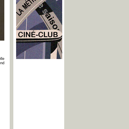
lle
end