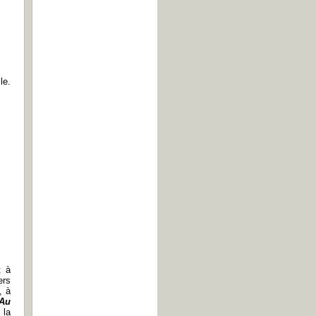
le.
t à
ers
, à
Au
 la