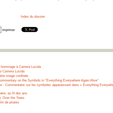
Index du dossier
imprimer
n hommage à Camera Lucida
 to Camera Lucida
ière image confinée
Commentary on the Symbols in "Everything Everywhere Again Alive"
ake : Commentaire sur les symboles apparaissant dans « Everything Everywh
ère, au fil des ans
r, Over the Years
film de pirates