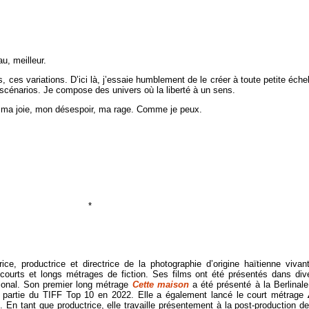
, meilleur.
es variations. D’ici là, j’essaie humblement de le créer à toute petite échel
scénarios. Je compose des univers où la liberté à un sens.
 ma joie, mon désespoir, ma rage. Comme je peux.
*
ice, productrice et directrice de la photographie d’origine haïtienne vivan
s courts et longs métrages de fiction. Ses films ont été présentés dans div
ational. Son premier long métrage
Cette maison
a été présenté à la Berlinale
ire partie du TIFF Top 10 en 2022. Elle a également lancé le court métrage
 En tant que productrice, elle travaille présentement à la post-production de