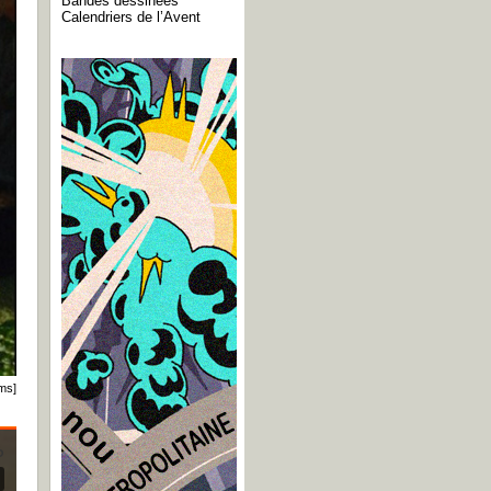
Bandes dessinées
Calendriers de l’Avent
ms]