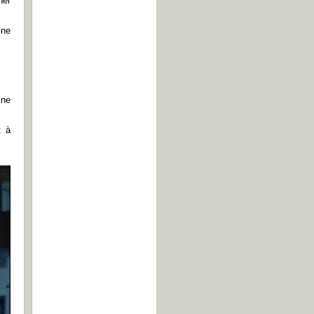
her
ine
 ne
t à