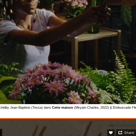
Schelby Jean-Baptiste (Tessa) dans
Cette maison
(Miryam Charles, 2022) [L'Embuscade Fil