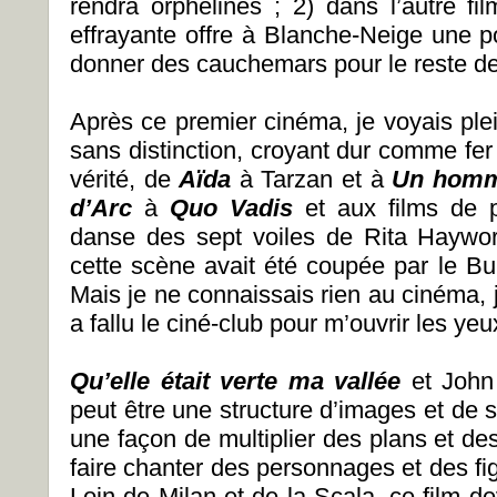
rendra orphelines ; 2) dans l’autre fil
effrayante offre à Blanche-Neige une
donner des cauchemars pour le reste d
Après ce premier cinéma, je voyais plei
sans distinction, croyant dur comme fer
vérité, de
Aïda
à Tarzan et à
Un homme
d’Arc
à
Quo Vadis
et aux films de p
danse des sept voiles de Rita Haywo
cette scène avait été coupée par le 
Mais je ne connaissais rien au cinéma, j
a fallu le ciné-club pour m’ouvrir les yeux
Qu’elle était verte ma vallée
et John 
peut être une structure d’images et de
une façon de multiplier des plans et 
faire chanter des personnages et des f
Loin de Milan et de la Scala, ce film de