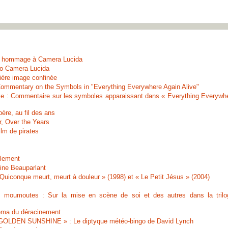
n hommage à Camera Lucida
 to Camera Lucida
ière image confinée
Commentary on the Symbols in "Everything Everywhere Again Alive"
ake : Commentaire sur les symboles apparaissant dans « Everything Everywh
ère, au fil des ans
r, Over the Years
film de pirates
ilement
Line Beauparlant
Quiconque meurt, meurt à douleur » (1998) et « Le Petit Jésus » (2004)
 moumoutes : Sur la mise en scène de soi et des autres dans la trilo
néma du déracinement
LDEN SUNSHINE » : Le diptyque météo-bingo de David Lynch