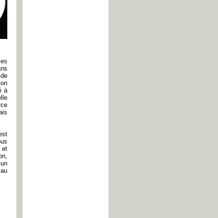
les
ans
 de
ion
i à
lle
rce
ais
est
ous
 et
on,
 un
 au