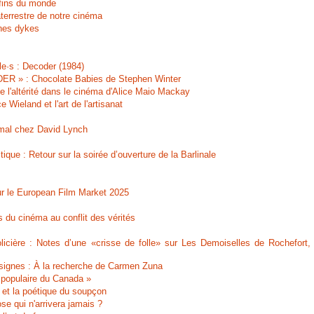
 fins du monde
errestre de notre cinéma
nes dykes
le·s : Decoder (1984)
 » : Chocolate Babies de Stephen Winter
e l'altérité dans le cinéma d'Alice Maio Mackay
Wieland et l'art de l'artisanat
 mal chez David Lynch
ique : Retour sur la soirée d’ouverture de la Barlinale
ur le European Film Market 2025
s du cinéma au conflit des vérités
olicière : Notes d’une «crisse de folle» sur Les Demoiselles de Rochefort,
signes : À la recherche de Carmen Zuna
e populaire du Canada »
s et la poétique du soupçon
se qui n'arrivera jamais ?