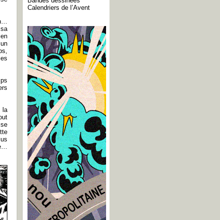
Bandes dessinées
Calendriers de l’Avent
en…
 sa
ien
 un
ps,
ies
mps
ers
 la
out
ise
tte
lus
de…