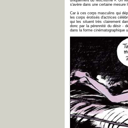
uniquement du fétichisme ». Un féti
s'avère dans une certaine mesure le
Car à ces corps masculins qui dépé
les corps érotisés d'actrices célè
qui les situent très clairement da
donc par la pérennité du désir -
dans la forme cinématographique u