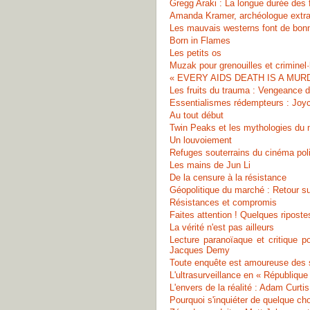
Gregg Araki : La longue durée des
Amanda Kramer, archéologue extrat
Les mauvais westerns font de bon
Born in Flames
Les petits os
Muzak pour grenouilles et criminel·
« EVERY AIDS DEATH IS A MURDER
Les fruits du trauma : Vengeance d
Essentialismes rédempteurs : Joyce 
Au tout début
Twin Peaks et les mythologies du
Un louvoiement
Refuges souterrains du cinéma polit
Les mains de Jun Li
De la censure à la résistance
Géopolitique du marché : Retour s
Résistances et compromis
Faites attention ! Quelques riposte
La vérité n'est pas ailleurs
Lecture paranoïaque et critique p
Jacques Demy
Toute enquête est amoureuse des 
L'ultrasurveillance en « Républiqu
L'envers de la réalité : Adam Curti
Pourquoi s'inquiéter de quelque cho