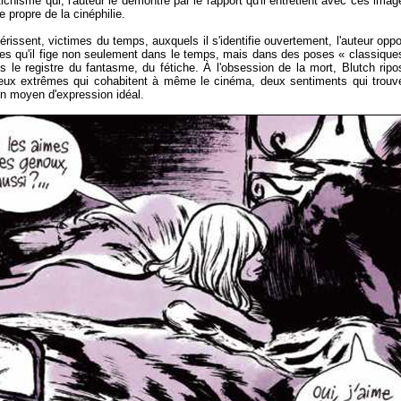
chisme qui, l'auteur le démontre par le rapport qu'il entretient avec ces imag
 propre de la cinéphilie.
rissent, victimes du temps, auxquels il s'identifie ouvertement, l'auteur opp
bres qu'il fige non seulement dans le temps, mais dans des poses « classique
ns le registre du fantasme, du fétiche. À l'obsession de la mort, Blutch ripo
 deux extrêmes qui cohabitent à même le cinéma, deux sentiments qui trouv
n moyen d'expression idéal.