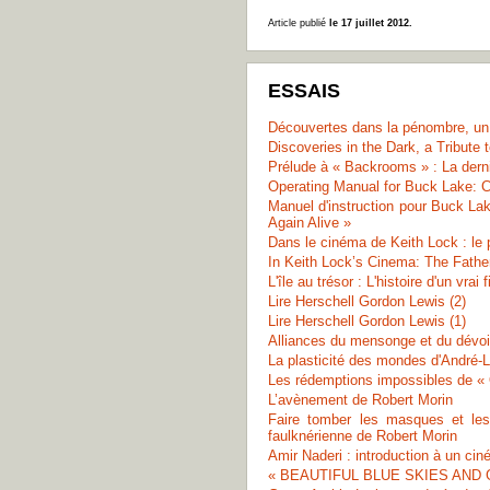
Article publié
le 17 juillet 2012.
ESSAIS
Découvertes dans la pénombre, u
Discoveries in the Dark, a Tribute
Prélude à « Backrooms » : La dern
Operating Manual for Buck Lake: 
Manuel d'instruction pour Buck L
Again Alive »
Dans le cinéma de Keith Lock : le p
In Keith Lock’s Cinema: The Fathe
L'île au trésor : L'histoire d'un vrai 
Lire Herschell Gordon Lewis (2)
Lire Herschell Gordon Lewis (1)
Alliances du mensonge et du dévo
La plasticité des mondes d'André-
Les rédemptions impossibles de « 
L’avènement de Robert Morin
Faire tomber les masques et les
faulknérienne de Robert Morin
Amir Naderi : introduction à un ci
« BEAUTIFUL BLUE SKIES AND GO