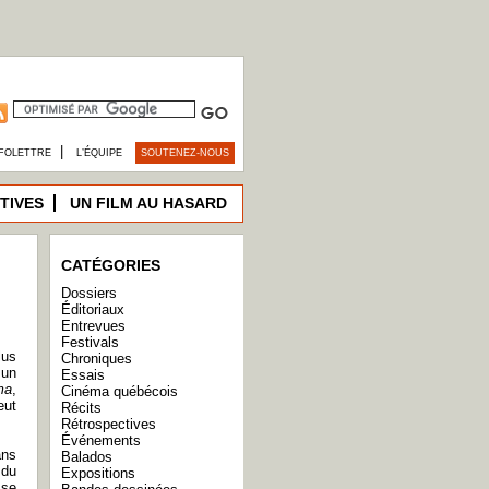
|
FOLETTRE
L’ÉQUIPE
SOUTENEZ-NOUS
TIVES
UN FILM AU HASARD
CATÉGORIES
Dossiers
Éditoriaux
Entrevues
Festivals
lus
Chroniques
 un
Essais
ma
,
Cinéma québécois
eut
Récits
Rétrospectives
Événements
ans
Balados
 du
Expositions
 se