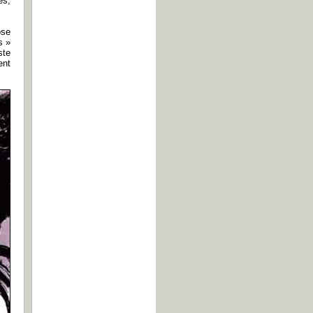
es,
ose
s »
ste
ent