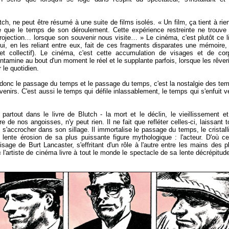
tch, ne peut être résumé à une suite de films isolés. « Un film, ça tient à ri
e que le temps de son déroulement. Cette expérience restreinte ne trouve
projection… lorsque son souvenir nous visite… » Le cinéma, c'est plutôt ce l
 qui, en les reliant entre eux, fait de ces fragments disparates une mémoire,
l et collectif). Le cinéma, c'est cette accumulation de visages et de cor
tamine au bout d'un moment le réel et le supplante parfois, lorsque les rêver
 le quotidien.
donc le passage du temps et le passage du temps, c'est la nostalgie des te
nirs. C'est aussi le temps qui défile inlassablement, le temps qui s'enfuit v
 partout dans le livre de Blutch - la mort et le déclin, le vieillissement et
de nos angoisses, n'y peut rien. Il ne fait que refléter celles-ci, laissant t
s'accrocher dans son sillage. Il immortalise le passage du temps, le cristall
lente érosion de sa plus puissante figure mythologique : l'acteur. D'où ce
visage de Burt Lancaster, s'effritant d'un rôle à l'autre entre les mains des p
 l'artiste de cinéma livre à tout le monde le spectacle de sa lente décrépitu