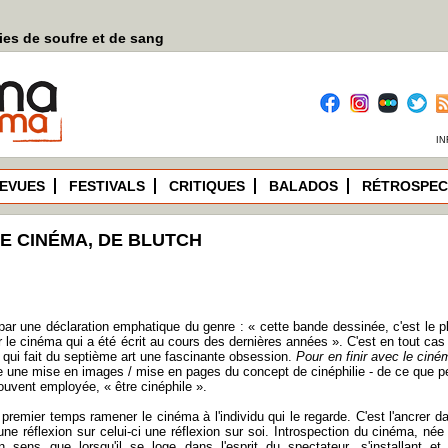
es de soufre et de sang
IN
EVUES
FESTIVALS
CRITIQUES
BALADOS
RÉTROSPEC
LE CINÉMA, DE BLUTCH
ar une déclaration emphatique du genre : « cette bande dessinée, c'est le p
ur le cinéma qui a été écrit au cours des dernières années ». C'est en tout cas
e qui fait du septième art une fascinante obsession.
Pour en finir avec le ciné
e une mise en images / mise en pages du concept de cinéphilie - de ce que p
souvent employée, « être cinéphile ».
 premier temps ramener le cinéma à l'individu qui le regarde. C'est l'ancrer d
une réflexion sur celui-ci une réflexion sur soi. Introspection du cinéma, née
n sens que lorsqu'il se loge dans l'esprit du spectateur, s'installant et