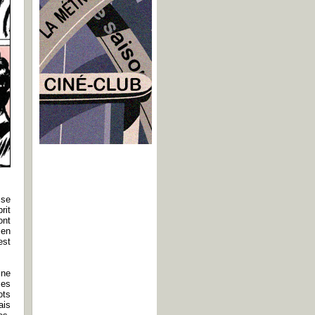
 se
rit
ont
 en
est
ine
ses
ots
ais