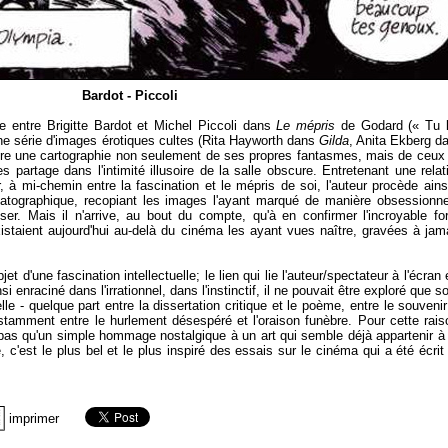
Bardot - Piccoli
e entre Brigitte Bardot et Michel Piccoli dans
Le mépris
de Godard (« Tu 
 série d'images érotiques cultes (Rita Hayworth dans
Gilda
, Anita Ekberg d
ore une cartographie non seulement de ses propres fantasmes, mais de ceux
les partage dans l'intimité illusoire de la salle obscure. Entretenant une relat
 à mi-chemin entre la fascination et le mépris de soi, l'auteur procède ains
tographique, recopiant les images l'ayant marqué de manière obsessionne
ser. Mais il n'arrive, au bout du compte, qu'à en confirmer l'incroyable fo
xistaient aujourd'hui au-delà du cinéma les ayant vues naître, gravées à jam
jet d'une fascination intellectuelle; le lien qui lie l'auteur/spectateur à l'écran 
i enraciné dans l'irrationnel, dans l'instinctif, il ne pouvait être exploré que s
 - quelque part entre la dissertation critique et le poème, entre le souvenir
nstamment entre le hurlement désespéré et l'oraison funèbre. Pour cette rais
 pas qu'un simple hommage nostalgique à un art qui semble déjà appartenir à
 c'est le plus bel et le plus inspiré des essais sur le cinéma qui a été écrit
imprimer