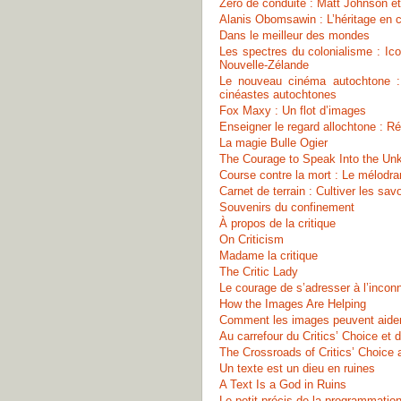
Zéro de conduite : Matt Johnson et 
Alanis Obomsawin : L’héritage en c
Dans le meilleur des mondes
Les spectres du colonialisme : I
Nouvelle-Zélande
Le nouveau cinéma autochtone : C
cinéastes autochtones
Fox Maxy : Un flot d’images
Enseigner le regard allochtone : R
La magie Bulle Ogier
The Courage to Speak Into the Un
Course contre la mort : Le mélodr
Carnet de terrain : Cultiver les 
Souvenirs du confinement
À propos de la critique
On Criticism
Madame la critique
The Critic Lady
Le courage de s’adresser à l’inconn
How the Images Are Helping
Comment les images peuvent aide
Au carrefour du Critics’ Choice et 
The Crossroads of Critics’ Choice 
Un texte est un dieu en ruines
A Text Is a God in Ruins
Le petit précis de la programmatio