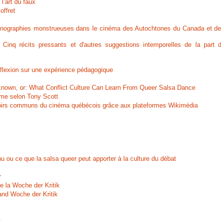
l’art du faux
offret
conographies monstrueuses dans le cinéma des Autochtones du Canada et de
inq récits pressants et d'autres suggestions intemporelles de la part 
éflexion sur une expérience pédagogique
known, or: What Conflict Culture Can Learn From Queer Salsa Dance
ame selon Tony Scott
savoirs communs du cinéma québécois grâce aux plateformes Wikimédia
u ou ce que la salsa queer peut apporter à la culture du débat
r
de la Woche der Kritik
and Woche der Kritik
n