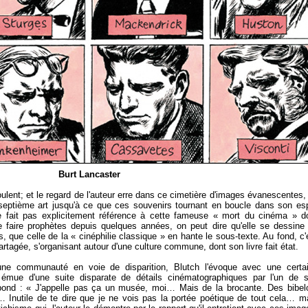
Burt Lancaster
ulent; et le regard de l'auteur erre dans ce cimetière d'images évanescentes,
eptième art jusqu'à ce que ces souvenirs tournant en boucle dans son esp
 ne fait pas explicitement référence à cette fameuse « mort du cinéma » d
e faire prophètes depuis quelques années, on peut dire qu'elle se dessine
ns, que celle de la « cinéphilie classique » en hante le sous-texte. Au fond, c'
partagée, s'organisant autour d'une culture commune, dont son livre fait état.
ne communauté en voie de disparition, Blutch l'évoque avec une certa
n émue d'une suite disparate de détails cinématographiques par l'un de 
épond : « J'appelle pas ça un musée, moi… Mais de la brocante. Des bibel
… Inutile de te dire que je ne vois pas la portée poétique de tout cela… m