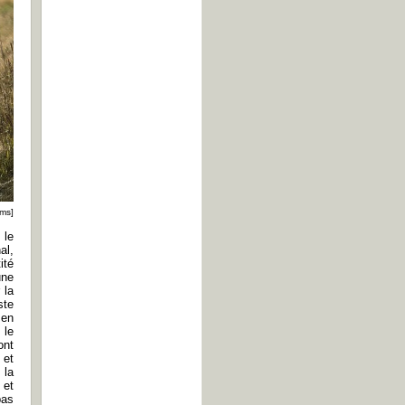
lms]
 le
al,
ité
une
 la
ste
 en
 le
ont
 et
 la
 et
pas