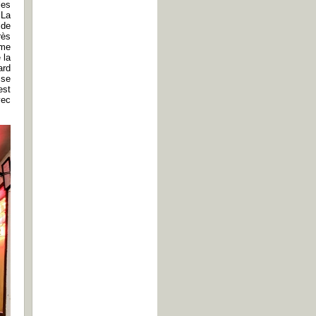
les
 La
 de
rès
mme
 la
ard
 se
est
vec