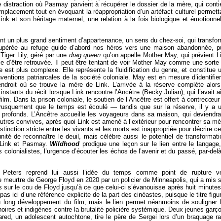
 distraction où Pasmay parvient à récupérer le dossier de la mère, qui conti
mplacement tout en évoquant la réappropriation d’un artéfact culturel permett
Link et son héritage maternel, une relation à la fois biologique et émotionnel
sent un plus grand sentiment d’appartenance, un sens du chez-soi, qui transfo
récupérée au refuge guide d’abord nos héros vers une maison abandonnée, p
iger Lily, géré par une
drag queen
qu’on appelle Mother May, qui prévient L
e d’être retrouvée. Il peut être tentant de voir Mother May comme une sorte
st plus complexe. Elle représente la fluidification du genre, et constitue 
nventions patriarcales de la société coloniale. May est en mesure d’identifier
ndroit où se trouve la mère de Link. L’arrivée à la réserve complète alors
stants du récit lorsque Link rencontre l’Ancêtre (Becky Julian), qui l’avait a
ilm. Dans la prison coloniale, le soutien de l’Ancêtre est offert à contrecœu
rusquement que le temps est écoulé — tandis que sur la réserve, il y a 
 profonds. L’Ancêtre accueille les voyageurs dans sa maison, qui deviendra
autres convives, après quoi Link est amené à l’extérieur pour rencontrer sa mè
stinction stricte entre les vivants et les morts est inappropriée pour décrire ce
nité de reconnaître le deuil, mais célèbre aussi le potentiel de transformati
e Link et Pasmay.
Wildhood
prodigue une leçon sur le lien entre le langage,
ics colonialistes, l’urgence d’écouter les échos de l’avenir et du passé, par-delà
 Peters reprend lui aussi l’idée du temps comme point de rupture v
e le meurtre de George Floyd en 2020 par un policier de Minneapolis, qui a mis 
s sur le cou de Floyd jusqu’à ce que celui-ci s’évanouisse après huit minutes
pas ici d’une référence explicite de la part des cinéastes, puisque le titre figur
u long développement du film, mais le lien permet néanmoins de souligner 
ires et indigènes contre la brutalité policière systémique. Deux jeunes garç
ared, un adolescent autochtone, tire le père de Sergei lors d’un braquage ra