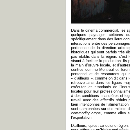
Dans le cinéma commercial, les spé
quelques paysages célèbres qu
spécifiquement dans des lieux donn
interactions entre des personnages
pertinence de la direction artis
historiques qui sont parfois très é
pas établis dans la région, c’est l
visant à faciliter la production. Il
la main d’œuvre locale, et d’autres
centres comme Montréal et Toronto
personnel et de ressources qui n’
« d’ailleurs », comme on dit dans 
retrouve ainsi dans les ligues m
exécuter les standards de l’indu
locales pour leur professionnalisme
à des conditions financières et lo
travail avec des effectifs réduit
bien intentionnés de l’alimentatio
sont camionnées sur des milliers d
commodity crops
, comme elles so
l’exportation.
D'ailleurs, qu’est-ce qu’une région
pour attirer ce qu’Hollywood décr