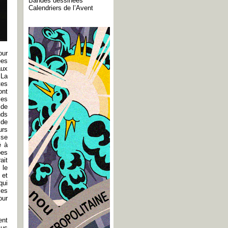
Bandes dessinées
Calendriers de l’Avent
our
ées
aux
 La
tes
ont
les
 de
nds
 de
urs
 se
é à
pes
ait
 le
 et
qui
les
our
ent
lus