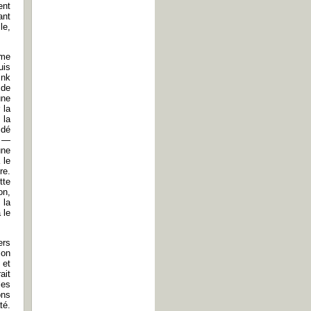
ent
ant
le,
rme
uis
ink
 de
une
 la
 la
idé
r —
une
 le
re.
tte
on,
 la
 le
ers
son
 et
ait
les
ons
té.