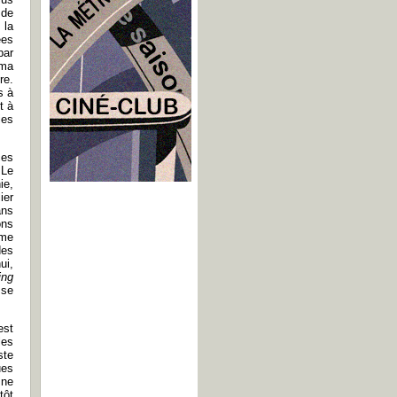
 de
 la
ées
par
éma
re.
s à
t à
ies
ces
 Le
ie,
ier
ans
ons
sme
des
ui,
ing
sse
est
les
ste
ues
 ne
tôt