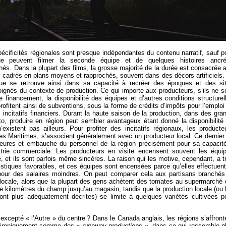
cificités régionales sont presque indépendantes du contenu narratif, sauf p
e peuvent filmer la seconde équipe et de quelques histoires ancr
és. Dans la plupart des films, la grosse majorité de la durée est consacrée 
 cadrés en plans moyens et rapprochés, souvent dans des décors artificiels.
tique se retrouve ainsi dans sa capacité à recréer des époques et des si
loignés du contexte de production. Ce qui importe aux producteurs, s’ils ne s
e financement, la disponibilité des équipes et d’autres conditions structurel
s profitent ainsi de subventions, sous la forme de crédits d’impôts pour l’emploi
 incitatifs financiers. Durant la haute saison de la production, dans des gra
, produire en région peut sembler avantageux étant donné la disponibilité
existent pas ailleurs. Pour profiter des incitatifs régionaux, les producte
les Maritimes, s’associent généralement avec un producteur local. Ce dernier
ajeures et embauche du personnel de la région précisément pour sa capacit
strie commerciale. Les producteurs en visite encensent souvent les équi
, et ils sont parfois même sincères. La raison qui les motive, cependant, a tr
gistiques favorables, et ces équipes sont encensées parce qu’elles effectuent
s pour des salaires moindres. On peut comparer cela aux partisans branchés
n locale, alors que la plupart des gens achètent des tomates au supermarché 
e kilomètres du champ jusqu’au magasin, tandis que la production locale (ou 
nt plus adéquatement décrites) se limite à quelques variétés cultivées p
, excepté « l’Autre » du centre ? Dans le Canada anglais, les régions s’affront
it ironiquement comme des «
runaway productions
», dans ce qui ressemble p