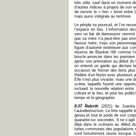
très utile, sauf dans un moment de
d’autres indices à propos de son e
de raviver le « lien » brisé entre 
mais aussi intégrale au territoire.
Le périple se poursuit, et l’on res
l’espace en lieu. L’information 
vers un bar de danseuses nommé T
que sa mère n’a peut-être pas envi
fausse mère, mais son personnage e
figure d’autorité extérieure aux co
réserve de Blanket Hill comme l’e
boucle amorcée dans les premiers in
après son arrestation au début du f
on entend un garde qui déclare b
occasion de former des liens plus
théâtre d’un festin avec plusieurs 
Elle n’est plus vivante, mais une di
scène, laquelle fournit une opportu
incluant la nouvelle relation entr
culture et le lieu, et pour les publ
temps et la géographie.
8:37 Rebirth
(2021) de Juanita
l’autodestruction. Le titre rappell
genou et tout le poids de son corp
quarante-six secondes. Il ne s’agit 
déjà dans le scénario au début d
luttes communes des populations no
sont fortuitement réunis lorsque J