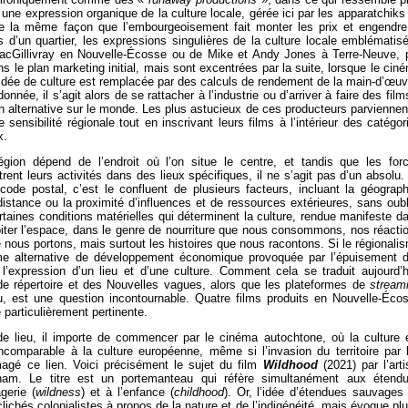
ne expression organique de la culture locale, gérée ici par les apparatchiks
 la même façon que l’embourgeoisement fait monter les prix et engendre
s d’un quartier, les expressions singulières de la culture locale emblématis
cGillivray en Nouvelle-Écosse ou de Mike et Andy Jones à Terre-Neuve, 
 le plan marketing initial, mais sont excentrées par la suite, lorsque le cin
l’idée de culture est remplacée par des calculs de rendement de la main-d’œuv
nnée, il s’agit alors de se rattacher à l’industrie ou d’arriver à faire des film
on alternative sur le monde. Les plus astucieux de ces producteurs parviennen
ensibilité régionale tout en inscrivant leurs films à l’intérieur des catégor
x.
égion dépend de l’endroit où l’on situe le centre, et tandis que les for
ntrent leurs activités dans des lieux spécifiques, il ne s’agit pas d’un absolu.
code postal, c’est le confluent de plusieurs facteurs, incluant la géograph
distance ou la proximité d’influences et de ressources extérieures, sans oubl
rtaines conditions matérielles qui déterminent la culture, rendue manifeste d
ter l’espace, dans le genre de nourriture que nous consommons, nos réacti
ous portons, mais surtout les histoires que nous racontons. Si le régionali
 alternative de développement économique provoquée par l’épuisement 
 l’expression d’un lieu et d’une culture. Comment cela se traduit aujourd’h
e répertoire et des Nouvelles vagues, alors que les plateformes de
stream
u, est une question incontournable. Quatre films produits en Nouvelle-Éco
particulièrement pertinente.
e lieu, il importe de commencer par le cinéma autochtone, où la culture 
incomparable à la culture européenne, même si l’invasion du territoire par 
é ce lien. Voici précisément le sujet du film
Wildhood
(2021) par l’arti
nam. Le titre est un portemanteau qui réfère simultanément aux étend
gerie (
wildness
) et à l’enfance (
childhood
). Or, l’idée d’étendues sauvages
clichés colonialistes à propos de la nature et de l’indigénéité, mais évoque plu