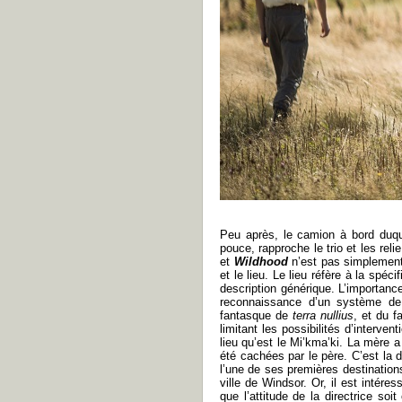
Peu après, le camion à bord duqu
pouce, rapproche le trio et les rel
et
Wildhood
n’est pas simplement 
et le lieu. Le lieu réfère à la spé
description générique. L’importanc
reconnaissance d’un système de r
fantasque de
terra nullius
, et du f
limitant les possibilités d’interve
lieu qu’est le Mi’kma’ki. La mère a
été cachées par le père. C’est la 
l’une de ses premières destinations
ville de Windsor. Or, il est intére
que l’attitude de la directrice s