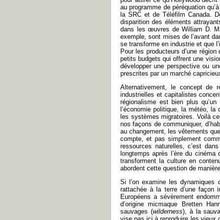
au programme de péréquation qu’à u
la SRC et de Téléfilm Canada. De
disparition des éléments attrayant
dans les œuvres de William D. Ma
exemple, sont mises de l’avant dans
se transforme en industrie et que 
Pour les producteurs d’une région do
petits budgets qui offrent une visi
développer une perspective ou une s
prescrites par un marché capricieu
Alternativement, le concept de r
industrielles et capitalistes conce
régionalisme est bien plus qu’un 
l’économie politique, la météo, la 
les systèmes migratoires. Voilà ce
nos façons de communiquer, d’habi
au changement, les vêtements que n
compte, et pas simplement comme
ressources naturelles, c’est dans
longtemps après l’ère du cinéma d
transforment la culture en conten
abordent cette question de manière 
Si l’on examine les dynamiques d
rattachée à la terre d’une façon 
Européens a sévèrement endommag
d’origine micmaque Bretten Han
sauvages (
wilderness
), à la sauva
vise pas ici à reproduire les vieux 