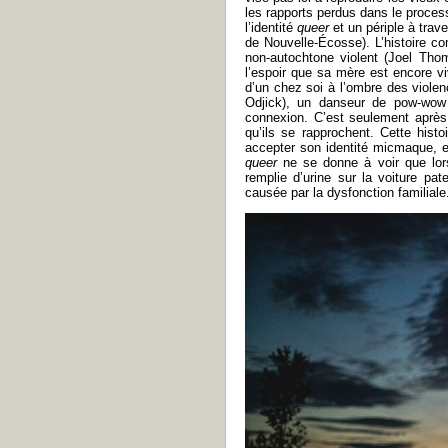
les rapports perdus dans le process
l’identité
queer
et un périple à trav
de Nouvelle-Écosse). L’histoire c
non-autochtone violent (Joel Tho
l’espoir que sa mère est encore viv
d’un chez soi à l’ombre des viole
Odjick), un danseur de pow-wow a
connexion. C’est seulement après
qu’ils se rapprochent. Cette histoi
accepter son identité micmaque, 
queer
ne se donne à voir que lors
remplie d’urine sur la voiture pat
causée par la dysfonction familiale