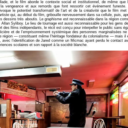
ade, et le film aborde le contexte social et institutionnel, de même que 
 la vengeance et aux remords que font ressortir cet événement funeste.
évoque le potentiel transformatif de l’art et de la créativité que le film met
artiste qui, au début du film, gribouille nerveusement dans sa cellule, puis, ap
des dessins très aboutis. Le graphisme est reconnaissable dans la région co
c Allan Syliboy. Le lieu de tournage est aussi reconnaissable pour les gens de
 des films indépendants, le récit est conçu pour interpeller le public sans ég
policière et de l’emprisonnement systémique des personnes marginalisées ne
e région — constituant même l’héritage fondateur du colonialisme — mais il 
m, avec l’identification de Jared comme un Micmac ayant perdu le contact a
ériences scolaires et son rapport à la société blanche.