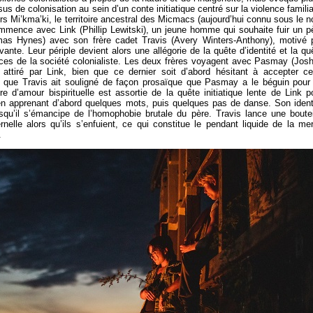
us de colonisation au sein d’un conte initiatique centré sur la violence familia
ers Mi’kma’ki, le territoire ancestral des Micmacs (aujourd’hui connu sous le 
ommence avec Link (Phillip Lewitski), un jeune homme qui souhaite fuir un p
mas Hynes) avec son frère cadet Travis (Avery Winters-Anthony), motivé 
ante. Leur périple devient alors une allégorie de la quête d’identité et la qu
nces de la société colonialiste. Les deux frères voyagent avec Pasmay (Jos
ttiré par Link, bien que ce dernier soit d’abord hésitant à accepter ce
 que Travis ait souligné de façon prosaïque que Pasmay a le béguin pour 
re d’amour bispirituelle est assortie de la quête initiatique lente de Link p
en apprenant d’abord quelques mots, puis quelques pas de danse. Son ident
qu’il s’émancipe de l’homophobie brutale du père. Travis lance une boutei
ernelle alors qu’ils s’enfuient, ce qui constitue le pendant liquide de la me
.