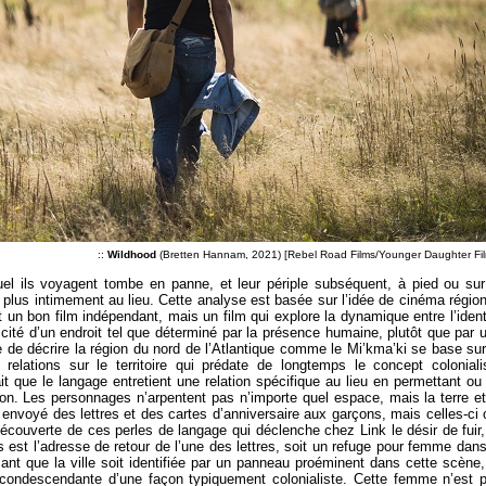
::
Wildhood
(Bretten Hannam, 2021) [Rebel Road Films/Younger Daughter Fi
el ils voyagent tombe en panne, et leur périple subséquent, à pied ou sur
ie plus intimement au lieu. Cette analyse est basée sur l’idée de cinéma région
un bon film indépendant, mais un film qui explore la dynamique entre l’ident
cificité d’un endroit tel que déterminé par la présence humaine, plutôt que par 
e de décrire la région du nord de l’Atlantique comme le Mi’kma’ki se base sur
elations sur le territoire qui prédate de longtemps le concept coloniali
ait que le langage entretient une relation spécifique au lieu en permettant ou
ntion. Les personnages n’arpentent pas n’importe quel espace, mais la terre et
 envoyé des lettres et des cartes d’anniversaire aux garçons, mais celles-ci 
découverte de ces perles de langage qui déclenche chez Link le désir de fuir,
 est l’adresse de retour de l’une des lettres, soit un refuge pour femme dans
ssant que la ville soit identifiée par un panneau proéminent dans cette scène,
oit condescendante d’une façon typiquement colonialiste. Cette femme n’est 