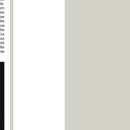
le,
nom
ère
par
ête
hua
tte
lui
our
ité
lle
rde