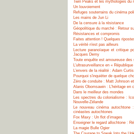
Twin Peaks et les mythologies du
Un louvoiement
Refuges souterrains du cinéma polit
Les mains de Jun Li
De la censure à la résistance
Géopolitique du marché : Retour s
Résistances et compromis
Faites attention ! Quelques riposte
La vérité n'est pas ailleurs
Lecture paranoïaque et critique p
Jacques Demy
Toute enquête est amoureuse des 
L'ultrasurveillance en « Républiqu
L'envers de la réalité : Adam Curti
Pourquoi s'inquiéter de quelque cho
Zéro de conduite : Matt Johnson et 
Alanis Obomsawin : L’héritage en c
Dans le meilleur des mondes
Les spectres du colonialisme : I
Nouvelle-Zélande
Le nouveau cinéma autochtone : C
cinéastes autochtones
Fox Maxy : Un flot d’images
Enseigner le regard allochtone : R
La magie Bulle Ogier
The Courage to Speak Into the Un