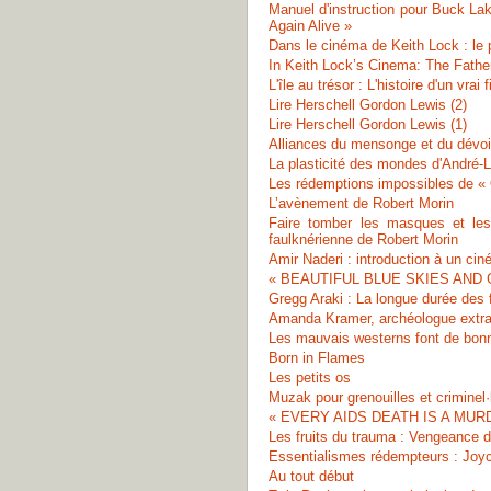
Manuel d'instruction pour Buck L
Again Alive »
Dans le cinéma de Keith Lock : le p
In Keith Lock’s Cinema: The Fathe
L'île au trésor : L'histoire d'un vrai 
Lire Herschell Gordon Lewis (2)
Lire Herschell Gordon Lewis (1)
Alliances du mensonge et du dévo
La plasticité des mondes d'André-
Les rédemptions impossibles de « 
L’avènement de Robert Morin
Faire tomber les masques et les
faulknérienne de Robert Morin
Amir Naderi : introduction à un ci
« BEAUTIFUL BLUE SKIES AND GO
Gregg Araki : La longue durée des
Amanda Kramer, archéologue extrat
Les mauvais westerns font de bon
Born in Flames
Les petits os
Muzak pour grenouilles et criminel·
« EVERY AIDS DEATH IS A MURDER
Les fruits du trauma : Vengeance d
Essentialismes rédempteurs : Joyce 
Au tout début