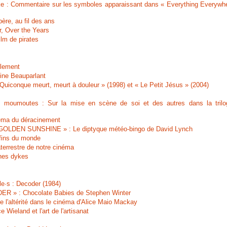
ake : Commentaire sur les symboles apparaissant dans « Everything Everywh
ère, au fil des ans
r, Over the Years
film de pirates
ilement
Line Beauparlant
Quiconque meurt, meurt à douleur » (1998) et « Le Petit Jésus » (2004)
 moumoutes : Sur la mise en scène de soi et des autres dans la trilo
néma du déracinement
LDEN SUNSHINE » : Le diptyque météo-bingo de David Lynch
 fins du monde
errestre de notre cinéma
nes dykes
le·s : Decoder (1984)
 » : Chocolate Babies de Stephen Winter
e l'altérité dans le cinéma d'Alice Maio Mackay
Wieland et l'art de l'artisanat