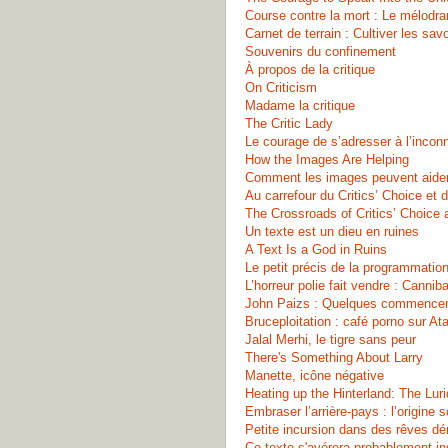
Course contre la mort : Le mélodr
Carnet de terrain : Cultiver les 
Souvenirs du confinement
À propos de la critique
On Criticism
Madame la critique
The Critic Lady
Le courage de s’adresser à l’inconn
How the Images Are Helping
Comment les images peuvent aide
Au carrefour du Critics’ Choice et 
The Crossroads of Critics’ Choice 
Un texte est un dieu en ruines
A Text Is a God in Ruins
Le petit précis de la programmatio
L’horreur polie fait vendre : Canniba
John Paizs : Quelques commence
Bruceploitation : café porno sur At
Jalal Merhi, le tigre sans peur
There's Something About Larry
Manette, icône négative
Heating up the Hinterland: The Lur
Embraser l’arrière-pays : l’origine
Petite incursion dans des rêves d
Ce texte s'avérera probablement i