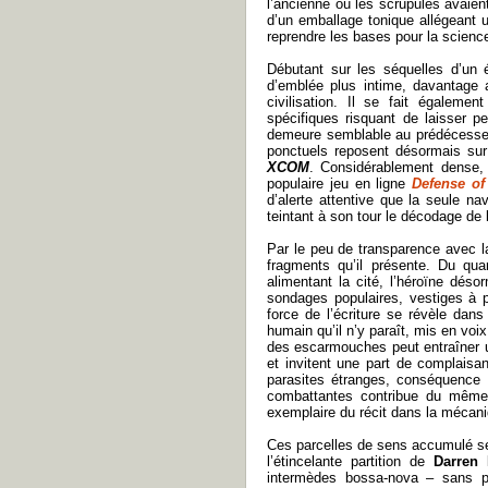
l’ancienne où les scrupules avaient
d’un emballage tonique allégeant u
reprendre les bases pour la science
Débutant sur les séquelles d’un
d’emblée plus intime, davantage av
civilisation. Il se fait égaleme
spécifiques risquant de laisser p
demeure semblable au prédécesseur
ponctuels reposent désormais sur
XCOM
. Considérablement dense, 
populaire jeu en ligne
Defense of
d’alerte attentive que la seule na
teintant à son tour le décodage de l
Par le peu de transparence avec la
fragments qu’il présente. Du qua
alimentant la cité, l’héroïne dés
sondages populaires, vestiges à p
force de l’écriture se révèle da
humain qu’il n’y paraît, mis en voi
des escarmouches peut entraîner un
et invitent une part de complaisan
parasites étranges, conséquence 
combattantes contribue du même c
exemplaire du récit dans la mécan
Ces parcelles de sens accumulé se
l’étincelante partition de
Darren
intermèdes bossa-nova – sans p