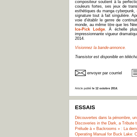
compositeur soutient à la perfect
couleurs fortes, ses jeux de tran
esthétiques du manga cyberpunk, du
signature tout à fait singulière.
voie d’établir le genre de conti
monde, au même titre que les Née
Ice-Pick Lodge
. À échelle plu
impressionnante vigueur dramatique
2014.
Visionnez la bande-annonce.
Transistor est disponible en téléc
envoyer par courriel
Article publié
le 12 octobre 2014.
ESSAIS
Découvertes dans la pénombre, u
Discoveries in the Dark, a Tribute
Prélude à « Backrooms » : La dern
Operating Manual for Buck Lake: 