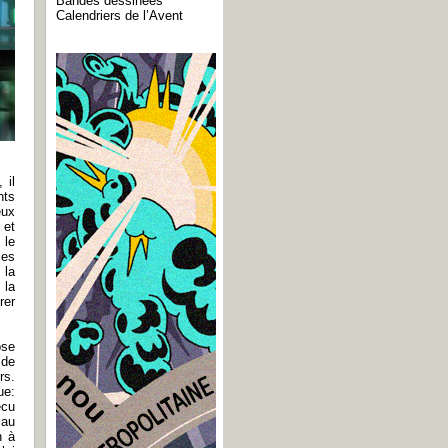
Bandes dessinées
Calendriers de l’Avent
 il
nts
eux
 et
 le
ces
 la
 la
rer
ose
 de
rs.
ue:
écu
 au
n à