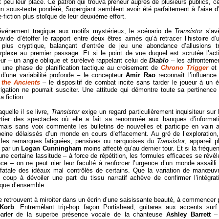
 peu leur place. Ce patron qui trouva preneur auprès de plusieurs publics, ce
n sous-texte pondéré, Supergiant semblent avoir été parfaitement à l’aise d
-fiction plus stoïque de leur deuxième effort.
 événement tragique aux motifs mystérieux, le scénario de
Transistor
s’av
ide d’étoffer le rapport entre deux êtres aimés qu’à retracer l’histoire d’
nt plus cryptique, balançant d’entrée de jeu une abondance d’allusions t
erplexe au premier passage. Et si le point de vue duquel est scrutée l’act
 – un angle oblique et surélevé rappelant celui de
Diablo
– les affronteme
 une phase de planification tactique au croisement de
Chrono Trigger
et
d’une variabilité profonde – le concepteur
Amir Rao
reconnaît l’influence
 the Ancients
– le dispositif de combat incite sans tarder le joueur à un é
vigation ne pourrait susciter. Une attitude qui démontre toute sa pertinence
a fiction.
quelle il se livre,
Transistor
exige un regard particulièrement inquisiteur sur 
rtier des spectacles où elle a fait sa renommée aux banques d’informat
ormais sans voix commente les bulletins de nouvelles et participe en vain 
eine délaissés d’un monde en cours d’effacement. Au gré de l’exploration,
ns les remarques fatiguées, pensives ou narquoises du
Transistor
, appareil p
x par un
Logan Cunningham
moins affecté qu’au dernier tour. Et si la fréque
e certaine lassitude – à force de répétition, les formules efficaces se révèl
ce – on ne peut nier leur faculté à renforcer l’urgence d’un monde assailli
fatale des idéaux mal contrôlés de certains. Que la variation de manœuv
oup à dévoiler une part du tissu narratif achève de confirmer l’intégrat
ique d’ensemble.
 retrouvent à miroiter dans un écrin d’une saisissante beauté, à commencer 
 Korb
. Entremêlant trip-hop façon Portishead, guitares aux accents surf
arler de la superbe présence vocale de la chanteuse
Ashley Barrett
– 