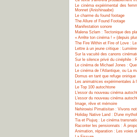
Le cinéma expérimental des femme
Monnet (Anishinaabe)
Le charme du found footage
The Allure of Found Footage
Manifestation sonore
Malena Szlam : Tectonique des pl
« Arrête ton cinéma ! » (depuis plu
The Fire Within et Fire of Love : L
Lettre à un jeune critique : Lumiè
Sur la vacuité des canons cinéma
Sur le silence privé du cinéphile 
Le cinéma de Michael Jones : Quel
Le cinéma de l’Atlantique, ou La m
Domus en tant que refuge onirique
Les animatrices expérimentales à l
Le Top 100 autochtone
L'essor du nouveau cinéma autocht
L'essor du nouveau cinéma autocht
Image, rêve et mémoire
Nehirowisi Pimatisitan : Vivons not
Holiday Native Land : D'une mythol
Tia et Piujuq : Le cinéma transnatio
Raconter les pensionnats : À propo
Animation, réparation : Les voies d
La Fissure