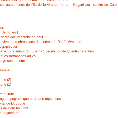
s autochtones de l’île de la Grande Tortue : Regard sur l’œuvre de Carol
ans
s de 30 ans)
e geste documentaire en péril
res vives, les chroniques de cinéma de René Lévesque
tographiques
: Réflexions autour du Cinema Speculation de Quentin Tarantino
ques rattrapages au vol
arge sans centre
'honneur
one (2)
one (1)
re culture
ogie topographique et de ses répétitions
nal de l'Arctique
s de Pour toi Flora
e la guérison