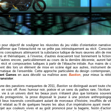
our objectif de souligner les réussites du jeu vidéo d’orientation narrative,
irmer que l’interactivité ne se prête pas intrinsèquement au récit. Conscie
tains concepteurs atténueront la substance ludique de leurs œuvres afin de mi
es et thématiques; à l’inverse, d’autres évacueront tout bonnement la fiction
’autres encore, particulièrement au cours de la dernière décennie, auront fait
e récit et composantes ludiques à partir de l’ébauche initiale. Aux mains de 
vient dès lors un élément de mise en scène égal aux autres, instrument de
matique de l’ensemble. Cette approche particulière du design contemporain,
iant Games
en aura dévoilé sa maîtrise avec
Bastion
, pour mieux la réité
ransistor
.
une des parutions marquantes de 2011,
Bastion
se distinguait avant toute ch
 en voix off. Avec humour noir, poésie et un sens du pathos rare, l’écriture
 vie à un univers dont les beaux jours n’étaient plus que lointains souveni
 protagoniste, la prose disposait le joueur à une posture anthropologiq
t lieux traversés constituaient autant de morceaux d’histoire, insufflés de v
il relatait au fil de quelques heures les abus d’un impérialisme ayant mené
jet aux couleurs vives et au goût prononcé pour la bagarre, festin d’actio