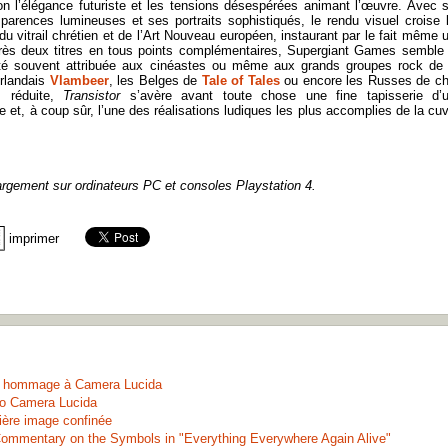
ion l’élégance futuriste et les tensions désespérées animant l’œuvre. Avec 
sparences lumineuses et ses portraits sophistiqués, le rendu visuel croise 
 vitrail chrétien et de l’Art Nouveau européen, instaurant par le fait même 
 Après deux titres en tous points complémentaires, Supergiant Games semble
nuité souvent attribuée aux cinéastes ou même aux grands groupes rock de
rlandais
Vlambeer
, les Belges de
Tale of Tales
ou encore les Russes de c
s réduite,
Transistor
s’avère avant toute chose une fine tapisserie d’
 et, à coup sûr, l’une des réalisations ludiques les plus accomplies de la cu
hargement sur ordinateurs PC et consoles Playstation 4.
imprimer
n hommage à Camera Lucida
 to Camera Lucida
ière image confinée
Commentary on the Symbols in "Everything Everywhere Again Alive"