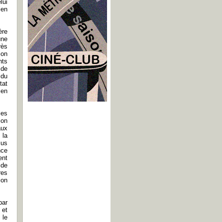
lui
’en
ère
une
rès
ion
nts
 de
 du
tat
 en
les
ion
aux
 la
lus
nce
ent
 de
res
ion
par
 et
le