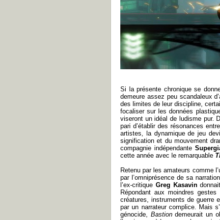
Si la présente chronique se donne p
demeure assez peu scandaleux d’aff
des limites de leur discipline, cer
focaliser sur les données plastiqu
viseront un idéal de ludisme pur. D
pari d’établir des résonances entr
artistes, la dynamique de jeu de
signification et du mouvement dra
compagnie indépendante
Superg
cette année avec le remarquable
T
Retenu par les amateurs comme l’
par l’omniprésence de sa narration
l’ex-critique
Greg Kasavin
donnait
Répondant aux moindres gestes du
créatures, instruments de guerre e
par un narrateur complice. Mais s’
génocide,
Bastion
demeurait un ob