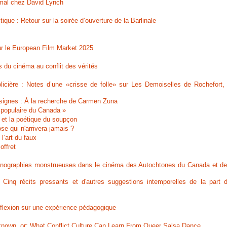
 mal chez David Lynch
ique : Retour sur la soirée d’ouverture de la Barlinale
ur le European Film Market 2025
s du cinéma au conflit des vérités
olicière : Notes d’une «crisse de folle» sur Les Demoiselles de Rochefort,
signes : À la recherche de Carmen Zuna
e populaire du Canada »
s et la poétique du soupçon
se qui n'arrivera jamais ?
l’art du faux
offret
conographies monstrueuses dans le cinéma des Autochtones du Canada et de
inq récits pressants et d'autres suggestions intemporelles de la part 
éflexion sur une expérience pédagogique
known, or: What Conflict Culture Can Learn From Queer Salsa Dance