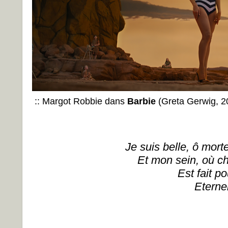
:: Margot Robbie dans
Barbie
(Greta Gerwig, 20
Je suis belle, ô mort
Et mon sein, o
ù
ch
Est fait p
Eternel