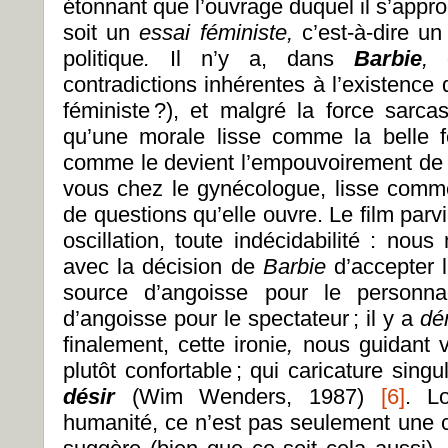
étonnant que l’ouvrage duquel il s’appr
soit un
essai féministe,
c’est-à-dire un
politique
.
Il n’y a, dans
Barbie
,
contradictions inhérentes à l’existence
féministe ?), et malgré la force sarca
qu’une morale lisse comme la belle 
comme le devient l’empouvoirement de s
vous chez le gynécologue, lisse comme 
de questions qu’elle ouvre. Le film parvi
oscillation, toute indécidabilité : nou
avec la décision de
Barbie
d’accepter l
source d’angoisse pour le personn
d’angoisse pour le spectateur
; il y a
dé
finalement, cette ironie
,
nous guidant 
plutôt confortable
; qui caricature sing
désir
(Wim Wenders, 1987)
[6]
. L
humanité, ce n’est pas seulement une co