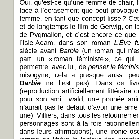
Oui, qu’est-ce qu’une femme de chair, fac
face à l’écrasement que peut provoquer
femme, en tant que concept lisse ? Cet
et de longtemps le film de Gerwig, on l
de Pygmalion, et c’est encore ce que 
l’Isle-Adam, dans son roman
L’Ève f
siècle avant
Barbie
(un roman qui n’e
part, un «
roman féministe
», ce qui
permettre, avec lui, de
penser le fémini
misogyne, cela a presque aussi peu
Barbie
ne l’est pas). Dans ce liv
(reproduction artificiellement littéraire 
pour son ami Ewald, une poupée ani
n’aurait pas le défaut d’avoir une âme 
une). Villiers, dans tous les retournemen
personnages sont à la fois rationnellem
dans leurs affirmations), une ironie os