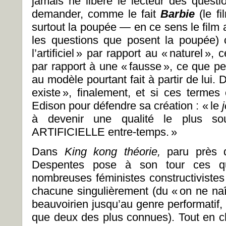
jamais ne libère le lecteur des questi
demander, comme le fait
Barbie
(le f
surtout la poupée
—
en ce sens le film 
les questions que posent la poupée) 
l’artificiel » par rapport au « naturel »
par rapport à une « fausse », ce que peu
au modèle pourtant fait à partir de lui. 
existe », finalement, et si ces termes
Edison pour défendre sa création : « le
j
à devenir une qualité le plus s
ARTIFICIELLE entre-temps. »
Dans
King kong théorie,
paru près 
Despentes pose à son tour ces que
nombreuses féministes constructivistes
chacune singulièrement (du « on ne naî
beauvoirien jusqu’au genre performatif
que deux des plus connues). Tout en ch