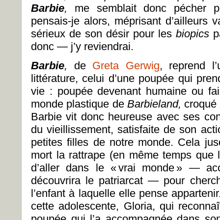
Barbie
,
me semblait donc pécher p
pensais-je alors, méprisant d’ailleurs
sérieux de son désir pour les
biopics
p
donc — j’y reviendrai.
Barbie
,
de
Greta Gerwig
, reprend l
littérature, celui d’une poupée qui prend
vie : poupée devenant humaine ou fai
monde plastique de
Barbieland,
croqué 
Barbie vit donc heureuse avec ses cons
du vieillissement, satisfaite de son ac
petites filles de notre monde. Cela ju
mort la rattrape (en même temps que la 
d’aller dans le « vrai monde » — a
découvrira le patriarcat — pour cherc
l’enfant à laquelle elle pense appartenir
cette adolescente, Gloria, qui reconnaî
poupée qui l’a accompagnée dans son