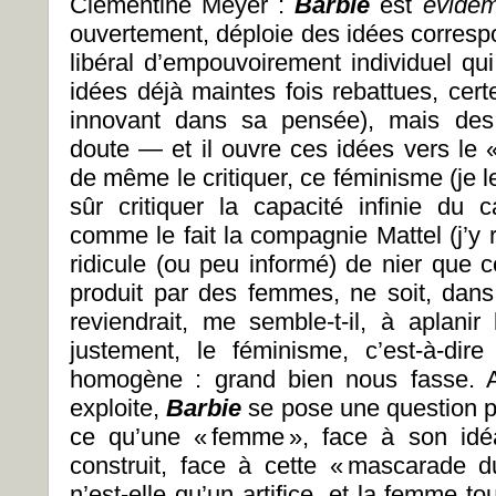
Clémentine Meyer :
Barbie
est
évide
ouvertement, déploie des idées corresp
libéral d’empouvoirement individuel qu
idées déjà maintes fois rebattues, cert
innovant dans sa pensée), mais des 
doute
—
et il ouvre ces idées vers le 
de même le critiquer, ce féminisme (je le 
sûr critiquer la capacité infinie du c
comme le fait la compagnie Mattel (j’y 
ridicule (ou peu informé) de nier que ce
produit par des femmes, ne soit, dans
reviendrait, me semble-t-il, à aplanir
justement, le féminisme, c’est-à-dir
homogène : grand bien nous fasse. Ap
exploite,
Barbie
se pose une question p
ce qu’une « femme », face à son idéal a
construit, face à cette « mascarade 
n’est-elle qu’un artifice, et la femme t