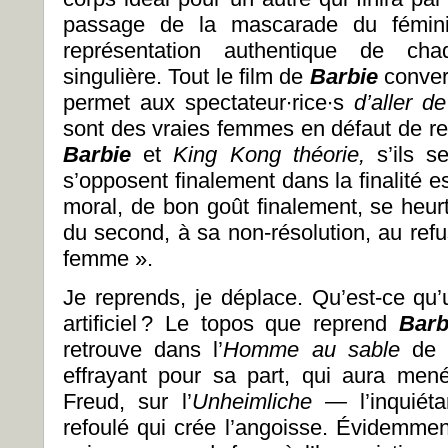
passage de la mascarade du féminin
représentation authentique de ch
singulière. Tout le film de
Barbie
conver
permet aux spectateur∙rice∙s
d’aller de
sont des vraies femmes en défaut de re
Barbie
et
King Kong théorie,
s’ils s
s’opposent finalement dans la finalité e
moral, de bon goût finalement, se heu
du second, à sa non-résolution, au re
femme ».
Je reprends, je déplace. Qu’est-ce qu
artificiel ? Le topos que reprend
Barb
retrouve dans l’
Homme au sable
de 
effrayant pour sa part, qui aura men
Freud, sur l’
Unheimliche —
l’inquié
refoulé qui crée l’angoisse. Évidemmen