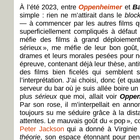
À l’été 2023, entre
Oppenheimer
et
Ba
simple : rien ne m’attirait dans le
bloc
— à commencer par les autres films que
superficiellement compliqués à défaut 
méfie des films à grand déploiemen
sérieux », me méfie de leur bon goût
drames et leurs morales pesées pour n
épreuve, contenant déjà leur thèse, ant
des films bien ficelés qui semblent 
l’interprétation. J’ai choisi, donc (et 
serveur du bar où je suis allée boire un 
plus
sérieux
que moi, allait voir
Oppen
Par son rose, il m’interpellait en ann
toujours su me séduire grâce à la dista
attentes. Le mauvais goût du « pop », 
Peter Jackson
qui a donné à Virginie
théorie
,
son espace étonnant pour pens