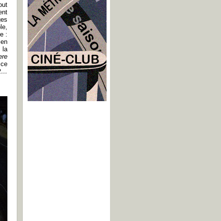
out
ent
ges
le,
e :
ien
 la
ere
 ce
’t…