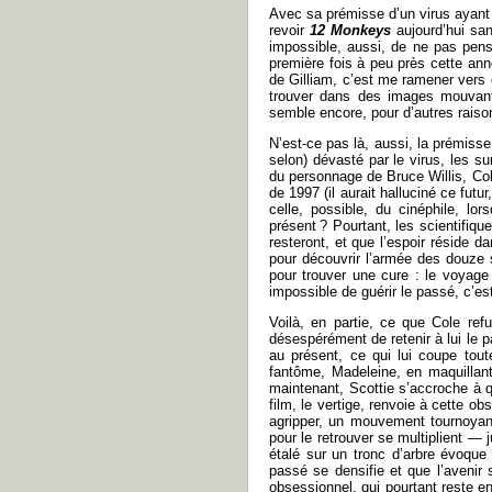
Avec sa prémisse d’un virus ayant 
revoir
12 Monkeys
aujourd’hui sa
impossible, aussi, de ne pas pen
première fois à peu près cette anné
de Gilliam, c’est me ramener vers 
trouver dans des images mouvantes
semble encore, pour d’autres raison
N’est-ce pas là, aussi, la prémiss
selon) dévasté par le virus, les s
du personnage de Bruce Willis, Cole
de 1997 (il aurait halluciné ce futu
celle, possible, du cinéphile, l
présent ? Pourtant, les scientifiqu
resteront, et que l’espoir réside da
pour découvrir l’armée des douze 
pour trouver une cure : le voyage
impossible de guérir le passé, c’est 
Voilà, en partie, ce que Cole ref
désespérément de retenir à lui le pa
au présent, ce qui lui coupe tout
fantôme, Madeleine, en maquillant
maintenant, Scottie s’accroche à qu
film, le vertige, renvoie à cette o
agripper, un mouvement tournoyant
pour le retrouver se multiplient —
étalé sur un tronc d’arbre évoqu
passé se densifie et que l’avenir s
obsessionnel, qui pourtant reste en