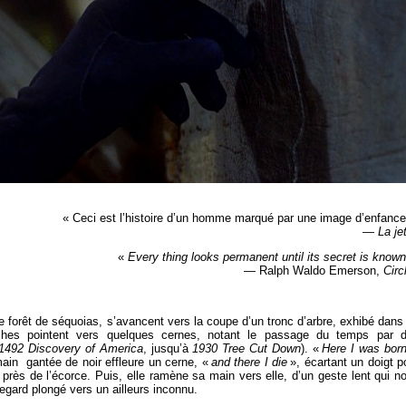
« Ceci est l’histoire d’un homme marqué par une image d’enfance
—
La je
«
Every thing looks permanent until its secret is known
— Ralph Waldo Emerson,
Circ
orêt de séquoias, s’avancent vers la coupe d’un tronc d’arbre, exhibé dans
èches pointent vers quelques cernes, notant le passage du temps par 
1492 Discovery of America
, jusqu’à
1930 Tree Cut Down
). «
Here I was bor
in gantée de noir effleure un cerne, «
and there I die
», écartant un doigt p
 près de l’écorce. Puis, elle ramène sa main vers elle, d’un geste lent qui n
egard plongé vers un ailleurs inconnu.