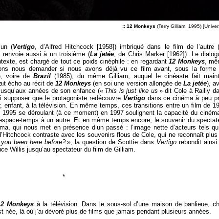
:: 12 Monkeys
(Terry Gilliam, 1995) [Univer
’un (
Vertigo
, d’Alfred Hitchcock [1958]) imbriqué dans le film de l’autre 
) renvoie aussi à un troisième (
La jetée
, de Chris Marker [1962]). Le dialog
ntexte, est chargé de tout ce poids cinéphile : en regardant
12 Monkeys
, m
vons nous demander si nous avons déjà vu ce film avant, sous la forme
e, voire de
Brazil
(1985), du même Gilliam, auquel le cinéaste fait main
ait écho au récit de
12 Monkeys
(en soi une version allongée de
La jetée
), a
jusqu’aux années de son enfance («
This is just like us
» dit Cole à Railly d
nsi supposer que le protagoniste redécouvre
Vertigo
dans ce cinéma à peu p
 enfant, à la télévision. En même temps, ces transitions entre un film de 1
e 1995 se déroulant (à ce moment) en 1997 soulignent la capacité du ciném
 espace-temps à un autre. Et en même temps encore, le souvenir du spectat
ma, qui nous met en présence d’un passé : l’image nette d’acteurs tels qu’
’Hitchcock contraste avec les souvenirs flous de Cole, qui ne reconnaît plus
you been here before?
», la question de Scottie dans
Vertigo
rebondit ainsi
uce Willis jusqu’au spectateur du film de Gilliam.
*
12 Monkeys
à la télévision. Dans le sous-sol d’une maison de banlieue, c
t née, là où j’ai dévoré plus de films que jamais pendant plusieurs années.