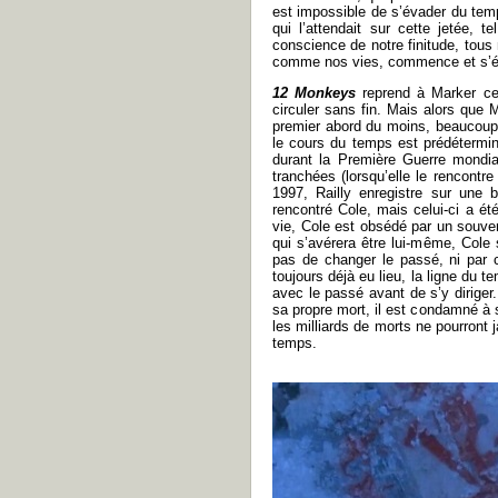
est impossible de s’évader du temps
qui l’attendait sur cette jetée,
conscience de notre finitude, tous
comme nos vies, commence et s’ét
12 Monkeys
reprend à Marker ce
circuler sans fin. Mais alors que Ma
premier abord du moins, beaucoup p
le cours du temps est prédétermin
durant la Première Guerre mondia
tranchées (lorsqu’elle le rencontre
1997, Railly enregistre sur une 
rencontré Cole, mais celui-ci a 
vie, Cole est obsédé par un souve
qui s’avérera être lui-même, Col
pas de changer le passé, ni par c
toujours déjà eu lieu, la ligne du 
avec le passé avant de s’y diriger
sa propre mort, il est condamné à 
les milliards de morts ne pourron
temps.