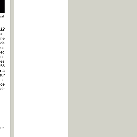
sal]
(
12
ue,
ême
 de
tes
vec
ans
rès
958
a à
eur
ils
 ce
 de
hez