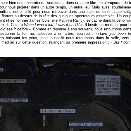
pour bien des spectateurs, surgissent dans un autre film, en s’emparant de t
pour nous projeter dans un autre temps, un autre lieu. Mais aussi soudainem
uittons cette forêt pour nous retrouver dans une salle de cinéma aux siè
ur flottant au-dessus de la tête des quelques spectateurs assemblés. Un coup
int (il se nomme James Cole, elle Kathryn Railly), se cache dans la pénombr
e
» dit Cole, «
When I was a kid, I saw it on TV
». Il hésite un moment pour b
 did see it before
». Comme en réponse à son souvenir, nous retournons dans
questionne la femme, adossée à un arbre, épuisée : «
Have you been h
 en baissant les yeux, mais aussitôt nous retournons dans la salle, vers
e méditer sur cette question, nuançant sa première impression : «
But I don