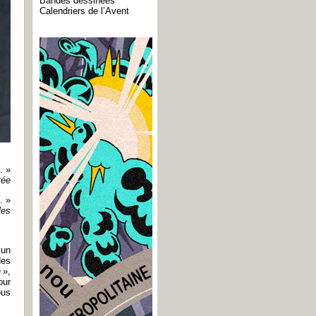
Bandes dessinées
Calendriers de l’Avent
. »
tée
. »
les
 un
des
n
»,
our
ous