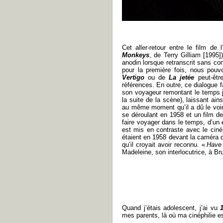
Cet aller-retour entre le film de l
Monkeys
, de Terry Gilliam [1995]
anodin lorsque retranscrit sans co
pour la première fois, nous pou
Vertigo
ou de
La jetée
peut-êtr
références. En outre, ce dialogue f
son voyageur remontant le temps 
la suite de la scène), laissant ai
au même moment qu’il a dû le voir,
se déroulant en 1958 et un film d
faire voyager dans le temps, d’un
est mis en contraste avec le ciné
étaient en 1958 devant la caméra d
qu’il croyait avoir reconnu. «
Have 
Madeleine, son interlocutrice, à Br
Quand j’étais adolescent, j’ai vu
mes parents, là où ma cinéphilie es