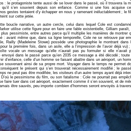
 : le protagoniste tente aussi de se lover dans le passé, où il trouvera la m
 tel qu’il s’en souvient depuis son enfance. Comme si une fois acquise ce
 nos gestes tentaient d’y échapper en nous y ramenant inéluctablement ; le fi
eint sur cette jetée.
tte boucle narrative, un autre cercle, celui dans lequel Cole est condamn
rker utilise cette figure pour en faire une fable existentielle, Gilliam paraît,
lus pessimiste, entre autres parce qu’il multiplie les manières de montrer 
é : avant même que, dans sa ligne temporelle, Cole ne se retrouve par err
le, Railly (Madeleine Stowe) possède une photographie le montrant dans 
 pour la première fois, dans un asile, elle a l’impression de l’avoir déjà vu) ;
boîte vocale un message qu’elle n’aurait pas pu formuler si elle n’avait 
été envoyé dans le passé parce qu’en 2035 ce message a été décodé ; toute
nir d’enfance, celle d’un homme se faisant abattre dans un aéroport, un ho
e se souvenant ainsi de sa propre mort. Voyager dans le temps ne permet d
onséquent le présent qui s’en trouverait nécessairement modifié ; le pass
temps ne peut pas être modifiée, les visiteurs d’un autre temps ayant déjà inter
. D’où le pessimisme du film, ou son fatalisme : Cole ne pourrait pas empêc
se faire tuer dans cet aéroport, exactement comme il s’en souvient, et de m
t jamais être sauvés, peu importe combien d’hommes seront envoyés à travers