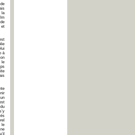
 de
ais
 la
ilm
 de
 et
est
lie
lui
o à
son
 le
mps
ite
ais
nte
nir
 un
est
 du
s’y
yés
rel
 le
ine
u’il