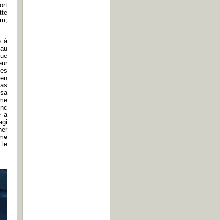
ort
tte
lm,
é à
 au
que
eur
les
 en
pas
 sa
mme
onc
é a
agi
her
ême
 le