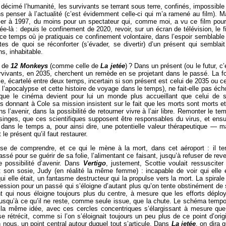
décimé l’humanité, les survivants se terrant sous terre, confinés, impossible
ns penser à l’actualité (c’est évidemment celle-ci qui m’a ramené au film). M
ser à 1997, du moins pour un spectateur qui, comme moi, a vu ce film pour
e-là : depuis le confinement de 2020, revoir, sur un écran de télévision, le f
ce temps où je pratiquais ce confinement volontaire, dans l’espoir semblable
 de quoi se réconforter (s’évader, se divertir) d’un présent qui semblait
s, inhabitable.
e de
12 Monkeys
(comme celle de
La jetée
) ? Dans un présent (ou le futur, c’
urvivants, en 2035, cherchent un remède en se projetant dans le passé. La fo
, écartelé entre deux temps, incertain si son présent est celui de 2035 ou ce
r, l’apocalypse et cette histoire de voyage dans le temps), ne fait-elle pas éch
orsque le cinéma devient pour lui un monde plus accueillant que celui de 
es donnant à Cole sa mission insistent sur le fait que les morts sont morts et
ns l’avenir, dans la possibilité de retourner vivre à l’air libre. Remonter le te
singes, que ces scientifiques supposent être responsables du virus, et ensu
 dans le temps a, pour ainsi dire, une potentielle valeur thérapeutique — m
le présent qu’il faut restaurer.
use de comprendre, et ce qui le mène à la mort, dans cet aéroport : il te
ssé pour se guérir de sa folie, l’alimentant ce faisant, jusqu’à refuser de reve
e possibilité d’avenir. Dans
Vertigo
, justement, Scottie voulait ressusciter
 son sosie, Judy (en réalité la même femme) : incapable de voir qui elle 
i elle était, un fantasme destructeur qui la propulse vers la mort. La spirale
bsession pour un passé qui s’éloigne d’autant plus qu’on tente obstinément de 
 qui nous éloigne toujours plus du centre, à mesure que les efforts déplo
 jusqu’à ce qu’il ne reste, comme seule issue, que la chute. Le schéma tempo
e la même idée, avec ces cercles concentriques s’élargissant à mesure que
e rétrécit, comme si l’on s’éloignait toujours un peu plus de ce point d’orig
 nous, un point central autour duquel tout s’articule. Dans
La jetée
, on dira q