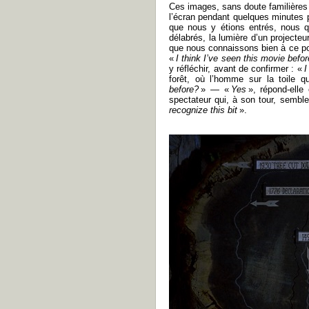
Ces images, sans doute familières 
l’écran pendant quelques minutes 
que nous y étions entrés, nous q
délabrés, la lumière d’un projecte
que nous connaissons bien à ce po
«
I think I’ve seen this movie befor
y réfléchir, avant de confirmer : «
I
forêt, où l’homme sur la toile 
before?
» — «
Yes
», répond-elle
spectateur qui, à son tour, sembl
recognize this bit
».