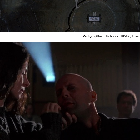
:: Vertigo
(Alfred Hitchcock, 1958) [Univer