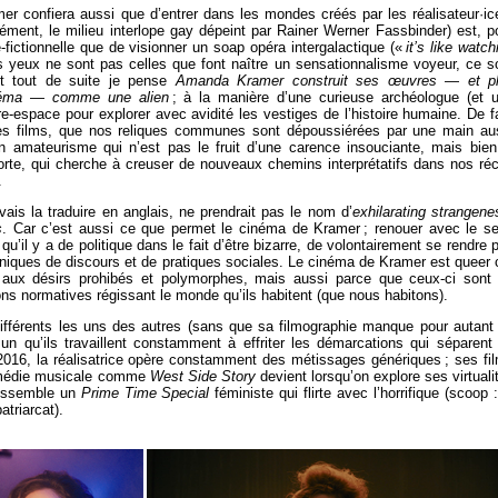
r confiera aussi que d’entrer dans les mondes créés par les réalisateur·ic
isément, le milieu interlope gay dépeint par Rainer Werner Fassbinder) est, p
-fictionnelle que de visionner un soap opéra intergalactique («
it’s like watch
s yeux ne sont pas celles que font naître un sensationnalisme voyeur, ce s
 Et tout de suite je pense
Amanda Kramer construit ses œuvres
—
et p
néma
—
comme une
alien
; à la manière d’une curieuse archéologue (et 
e-espace pour explorer avec avidité les vestiges de l’histoire humaine. De fa
ses films, que nos reliques communes sont dépoussiérées par une main au
n amateurisme qui n’est pas le fruit d’une carence insouciante, mais bien
forte, qui cherche à creuser de nouveaux chemins interprétatifs dans nos réc
.
vais la traduire en anglais, ne prendrait pas le nom d’
exhilarating strangene
s
. Car c’est aussi ce que permet le cinéma de Kramer ; renouer avec le s
’il y a de politique dans le fait d’être bizarre, de volontairement se rendre 
niques de discours et de pratiques sociales. Le cinéma de Kramer est queer 
 aux désirs prohibés et polymorphes, mais aussi parce que ceux-ci sont
ons normatives régissant le monde qu’ils habitent (que nous habitons).
différents les uns des autres (sans que sa filmographie manque pour autant
n qu’ils travaillent constamment à effriter les démarcations qui séparent
 2016, la réalisatrice opère constamment des métissages génériques ; ses fi
omédie musicale comme
West Side Story
devient lorsqu’on explore ses virtuali
ressemble un
Prime Time Special
féministe qui flirte avec l’horrifique (scoop :
atriarcat).