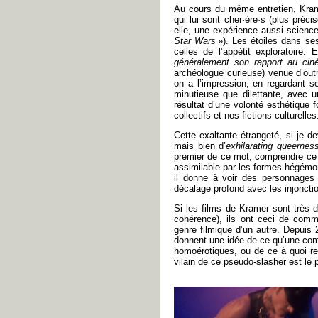
Au cours du même entretien, Krame
qui lui sont cher·ère·s (plus préc
elle, une expérience aussi science
Star Wars
»). Les étoiles dans se
celles de l’appétit exploratoire.
généralement son rapport au ci
archéologue curieuse) venue d’outr
on a l’impression, en regardant 
minutieuse que dilettante, avec u
résultat d’une volonté esthétique 
collectifs et nos fictions culturelles
Cette exaltante étrangeté, si je de
mais bien d’
exhilarating
queernes
premier de ce mot, comprendre ce qu
assimilable par les formes hégémo
il donne à voir des personnages
décalage profond avec les injoncti
Si les films de Kramer sont très 
cohérence), ils ont ceci de commu
genre filmique d’un autre. Depuis
donnent une idée de ce qu’une c
homoérotiques, ou de ce à quoi 
vilain de ce pseudo-slasher est le p