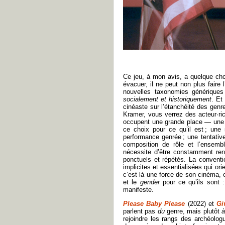
Ce jeu, à mon avis, a quelque cho
évacuer, il ne peut non plus faire 
nouvelles taxonomies génériques
socialement et historiquement
. Et
cinéaste sur l’étanchéité des genr
Kramer, vous verrez des acteur·rice
occupent une grande place — une p
ce choix pour ce qu’il est ; une
performance genrée ; une tentati
composition de rôle et l’ensemb
nécessite d’être constamment ren
ponctuels et répétés. La convent
implicites et essentialisées qui o
c’est là une force de son cinéma, o
et le
gender
pour ce qu’ils sont :
manifeste.
Please Baby Please
(2022) et
Gi
parlent pas
du
genre, mais plutôt
à
rejoindre les rangs des archéolog