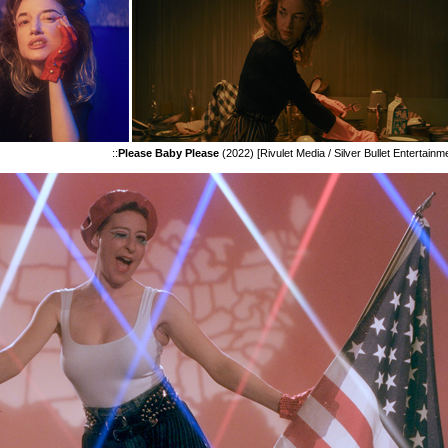
::
Please Baby Please
(2022) [Rivulet Media / Silver Bullet Entertainm