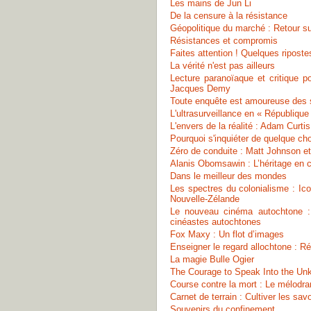
Les mains de Jun Li
De la censure à la résistance
Géopolitique du marché : Retour s
Résistances et compromis
Faites attention ! Quelques riposte
La vérité n'est pas ailleurs
Lecture paranoïaque et critique p
Jacques Demy
Toute enquête est amoureuse des 
L'ultrasurveillance en « Républiqu
L'envers de la réalité : Adam Curti
Pourquoi s'inquiéter de quelque cho
Zéro de conduite : Matt Johnson et 
Alanis Obomsawin : L’héritage en c
Dans le meilleur des mondes
Les spectres du colonialisme : I
Nouvelle-Zélande
Le nouveau cinéma autochtone : C
cinéastes autochtones
Fox Maxy : Un flot d’images
Enseigner le regard allochtone : R
La magie Bulle Ogier
The Courage to Speak Into the Un
Course contre la mort : Le mélodr
Carnet de terrain : Cultiver les 
Souvenirs du confinement