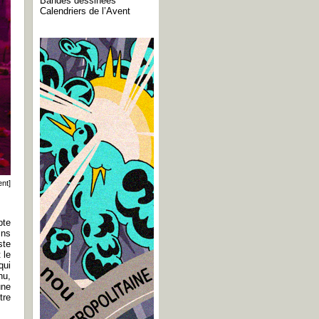
Bandes dessinées
Calendriers de l’Avent
ent]
pte
ins
ste
 le
qui
nu,
une
tre