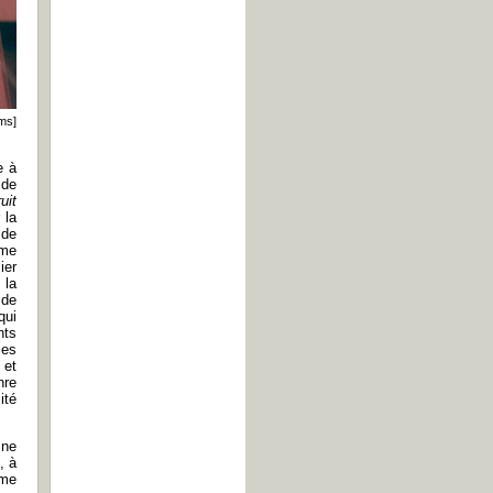
ms]
e à
 de
uit
 la
 de
sme
ier
 la
 de
qui
nts
les
 et
nre
ité
 ne
, à
mme