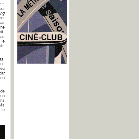
e·s
our
ing
ont
lus
une
it,
ssi
 le
its
ss
,
ens
peu
car
 en
 de
 un
lms
tés
 le