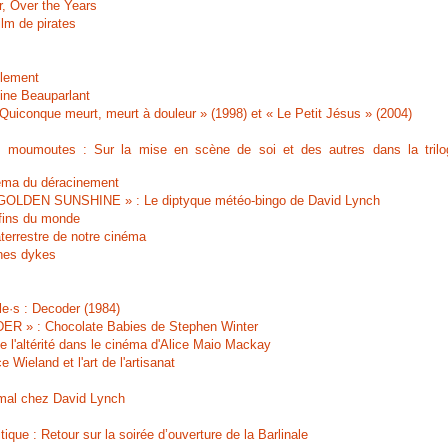
r, Over the Years
film de pirates
ilement
Line Beauparlant
Quiconque meurt, meurt à douleur » (1998) et « Le Petit Jésus » (2004)
 moumoutes : Sur la mise en scène de soi et des autres dans la trilo
néma du déracinement
LDEN SUNSHINE » : Le diptyque météo-bingo de David Lynch
 fins du monde
errestre de notre cinéma
nes dykes
le·s : Decoder (1984)
 » : Chocolate Babies de Stephen Winter
e l'altérité dans le cinéma d'Alice Maio Mackay
Wieland et l'art de l'artisanat
 mal chez David Lynch
ique : Retour sur la soirée d’ouverture de la Barlinale