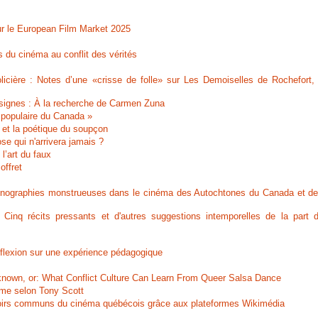
ur le European Film Market 2025
s du cinéma au conflit des vérités
olicière : Notes d’une «crisse de folle» sur Les Demoiselles de Rochefort,
signes : À la recherche de Carmen Zuna
e populaire du Canada »
s et la poétique du soupçon
se qui n'arrivera jamais ?
l’art du faux
offret
conographies monstrueuses dans le cinéma des Autochtones du Canada et de
inq récits pressants et d'autres suggestions intemporelles de la part 
éflexion sur une expérience pédagogique
known, or: What Conflict Culture Can Learn From Queer Salsa Dance
ame selon Tony Scott
savoirs communs du cinéma québécois grâce aux plateformes Wikimédia