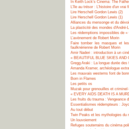
In Keith Lock’s Cinema: The Fathe
L'île au trésor : L'histoire d'un vrai 
Lire Herschell Gordon Lewis (2)
Lire Herschell Gordon Lewis (1)
Alliances du mensonge et du dévo
La plasticité des mondes d'André-
Les rédemptions impossibles de « 
L’avènement de Robert Morin
Faire tomber les masques et les
faulknérienne de Robert Morin
Amir Naderi : introduction à un ci
« BEAUTIFUL BLUE SKIES AND GO
Gregg Araki : La longue durée des
Amanda Kramer, archéologue extrat
Les mauvais westerns font de bon
Born in Flames
Les petits os
Muzak pour grenouilles et criminel·
« EVERY AIDS DEATH IS A MURDER
Les fruits du trauma : Vengeance d
Essentialismes rédempteurs : Joyce 
Au tout début
Twin Peaks et les mythologies du
Un louvoiement
Refuges souterrains du cinéma polit