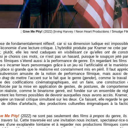
::
Give Me Pity!
(2022) [Irving Harvey / Neon Heart Productions / Smudge Fil
se de fondamentalement réflexif, car si sa dimension ludique est impossibl
l’économie d’une lecture critique. L’hybridité produite par Kramer ne crée par
 ; plutôt, elle les rend caduques en
visibilisant ce qu’elles ont de constr
 si je choisis ces mots, ce n’est pas un hasard, puisque le soupçon jeté par
es filmiques s’étend aussi à la performance de genre. En regardant les films
·s incarner leurs personnages grâce à un jeu où l’artificialité et le maniéri
lace si grande que le réalisme est constamment mis en péril. Il faut appréc
 subversion amusée de la notion de performance filmique, mais aussi de
ve
drag
de mettre l’accent sur le fait que le genre (
gender
), comme le travail
le des codifications cinématographiques, est un
faire
, une construction 
forcée par la mise en application de gestes, de postures, de comporteme
ion réaliste, comme le binarisme genré, est fondée sur un ensemble de règ
rientent les formes possibles de devenir auxquelles nous avons accès. Kramer,
père un travail critique simultané sur les deux. Ce faisant, elle regarde le ge
 de drôles d’artefacts, des productions culturelles énigmatiques à la factic
ve Me Pity!
(2022) ne sont pas seulement des films
à propos
du genre, ils
 travers
lui. Cette traversée est une invitation nous incitant, spectateur·rice·s
ues d’une exoplanète lointaine et à regarder nos productions filmiques co