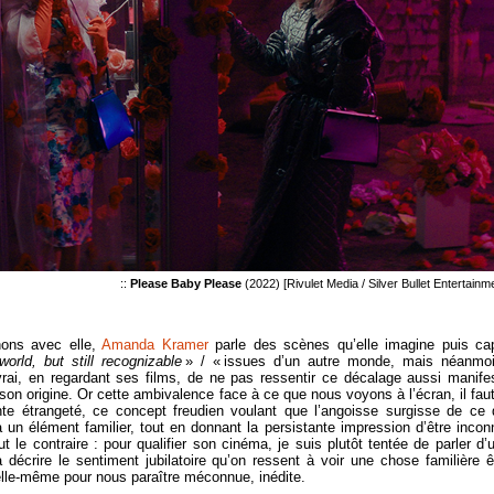
::
Please Baby Please
(2022) [Rivulet Media / Silver Bullet Entertainm
nons avec elle,
Amanda Kramer
parle des scènes qu’elle imagine puis ca
orld, but still recognizable
» / « issues d’un autre monde, mais néanmo
t vrai, en regardant ses films, de ne pas ressentir ce décalage aussi manife
son origine. Or cette ambivalence face à ce que nous voyons à l’écran, il faut
tante étrangeté, ce concept freudien voulant que l’angoisse surgisse de ce 
un élément familier, tout en donnant la persistante impression d’être incon
t le contraire : pour qualifier son cinéma, je suis plutôt tentée de parler d’
 à décrire le sentiment jubilatoire qu’on ressent à voir une chose familière ê
elle-même pour nous paraître méconnue, inédite.