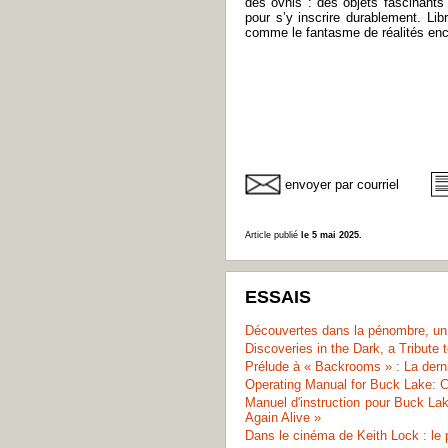
des ovnis : des objets fascinants
pour s’y inscrire durablement. Li
comme le fantasme de réalités enco
envoyer par courriel
Article publié
le 5 mai 2025.
ESSAIS
Découvertes dans la pénombre, u
Discoveries in the Dark, a Tribute
Prélude à « Backrooms » : La dern
Operating Manual for Buck Lake: 
Manuel d'instruction pour Buck L
Again Alive »
Dans le cinéma de Keith Lock : le p