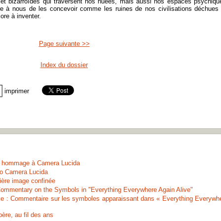
 et bizarroïdes qui traversent nos nuées, mais aussi nos espaces psychiqu
bre à nous de les concevoir comme les ruines de nos civilisations déchues
re à inventer.
Page suivante >>
Index du dossier
imprimer
n hommage à Camera Lucida
 to Camera Lucida
ière image confinée
Commentary on the Symbols in "Everything Everywhere Again Alive"
ake : Commentaire sur les symboles apparaissant dans « Everything Everywh
ère, au fil des ans