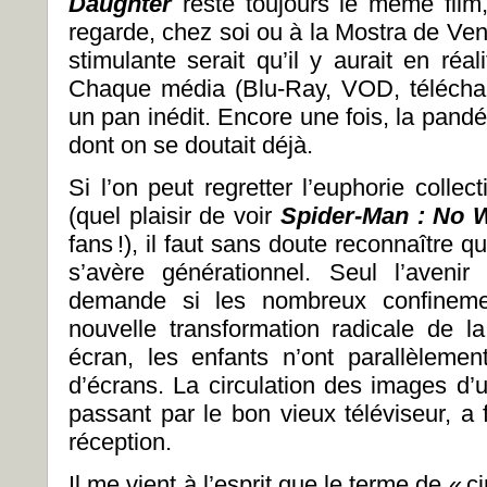
Daughter
reste toujours le même film
regarde, chez soi ou à la Mostra de Ve
stimulante serait qu’il y aurait en réal
Chaque média (Blu-Ray, VOD, télécharg
un pan inédit. Encore une fois, la pan
dont on se doutait déjà.
Si l’on peut regretter l’euphorie collec
(quel plaisir de voir
Spider-Man : No
fans !), il faut sans doute reconnaître qu
s’avère générationnel. Seul l’aveni
demande si les nombreux confinemen
nouvelle transformation radicale de la
écran, les enfants n’ont parallèleme
d’écrans. La circulation des images d’u
passant par le bon vieux téléviseur, a
réception.
Il me vient à l’esprit que le terme de « c