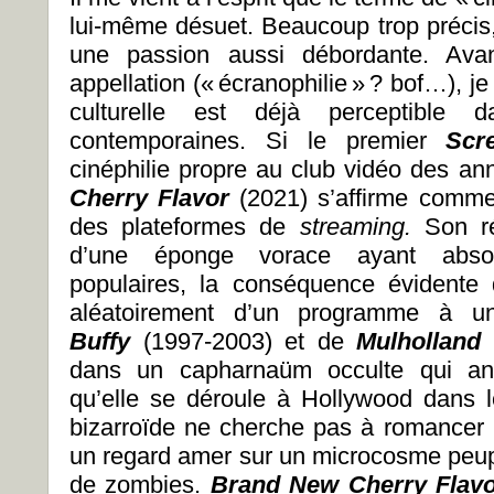
lui-même désuet. Beaucoup trop précis, i
une passion aussi débordante. Avan
appellation (« écranophilie » ? bof…), 
culturelle est déjà perceptible d
contemporaines. Si le premier
Scr
cinéphilie propre au club vidéo des an
Cherry Flavor
(2021) s’affirme comme
des plateformes de
streaming.
Son ré
d’une éponge vorace ayant absorb
populaires, la conséquence évidente
aléatoirement d’un programme à u
Buffy
(1997-2003) et de
Mulholland
dans un capharnaüm occulte qui anéa
qu’elle se déroule à Hollywood dans 
bizarroïde ne cherche pas à romancer l’
un regard amer sur un microcosme peuplé
de zombies.
Brand New Cherry Flav