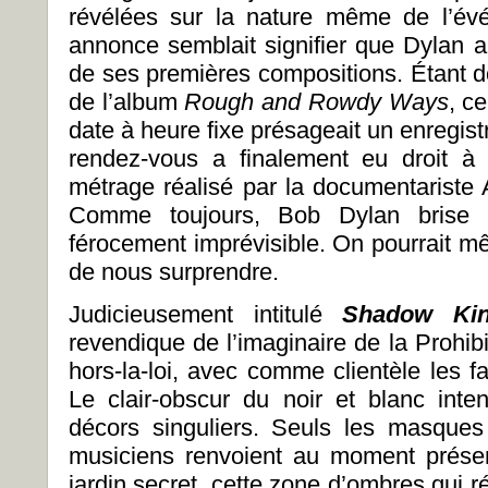
révélées sur la nature même de l’é
annonce semblait signifier que Dylan al
de ses premières compositions. Étant d
de l’album
Rough and Rowdy Ways
, c
date à heure fixe présageait un enregist
rendez-vous a finalement eu droit à
métrage réalisé par la documentariste 
Comme toujours, Bob Dylan brise 
férocement imprévisible. On pourrait mêm
de nous surprendre.
Judicieusement intitulé
Shadow Ki
revendique de l’imaginaire de la Prohib
hors-la-loi, avec comme clientèle les 
Le clair-obscur du noir et blanc inte
décors singuliers. Seuls les masques
musiciens renvoient au moment présen
jardin secret, cette zone d’ombres qui r