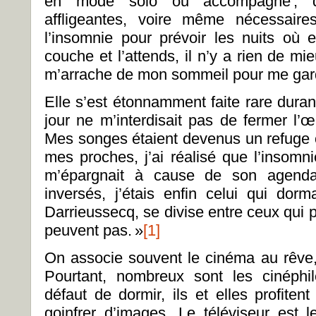
en mode solo ou accompagné ; de
affligeantes, voire même nécessaire
l’insomnie pour prévoir les nuits où e
couche et l’attends, il n’y a rien de mie
m’arrache de mon sommeil pour me garde
Elle s’est étonnamment faite rare dura
jour ne m’interdisait pas de fermer l’œ
Mes songes étaient devenus un refuge co
mes proches, j’ai réalisé que l’insomni
m’épargnait à cause de son agenda 
inversés, j’étais enfin celui qui dorm
Darrieussecq, se divise entre ceux qui 
peuvent pas. »
[1]
On associe souvent le cinéma au rêve,
Pourtant, nombreux sont les cinéphi
défaut de dormir, ils et elles profite
goinfrer d’images. Le téléviseur est l