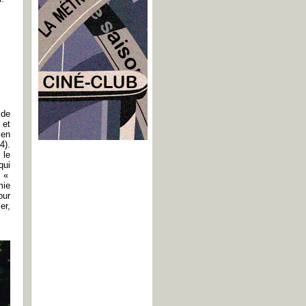
 de
 et
 en
4).
 le
qui
e «
mie
our
er,