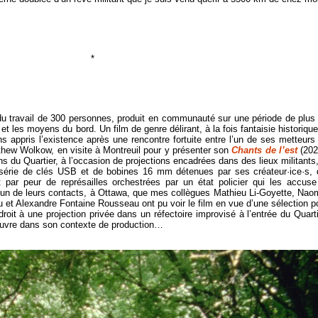
*
it du travail de 300 personnes, produit en communauté sur une période de plus
les moyens du bord. Un film de genre délirant, à la fois fantaisie historique
s appris l’existence après une rencontre fortuite entre l’un de ses metteurs
atthew Wolkow, en visite à Montreuil pour y présenter son
Chants de l’est
(202
s du Quartier, à l’occasion de projections encadrées dans des lieux militants,
e série de clés USB et de bobines 16 mm détenues par ses créateur·ice·s, 
t par peur de représailles orchestrées par un état policier qui les accus
 l’un de leurs contacts, à Ottawa, que mes collègues Mathieu Li-Goyette, Nao
 et Alexandre Fontaine Rousseau ont pu voir le film en vue d’une sélection p
 droit à une projection privée dans un réfectoire improvisé à l’entrée du Quarti
’œuvre dans son contexte de production…