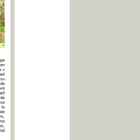
upe
 en
s »
eil
 su
 de
ent
tif
 de
ise
 le
pée
rs,
mme
es,
tal