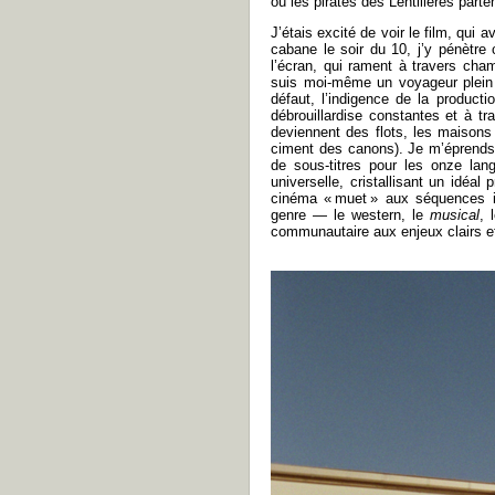
où les pirates des Lentillères part
J’étais excité de voir le film, qu
cabane le soir du 10, j’y pénètre 
l’écran, qui rament à travers cha
suis moi-même un voyageur plein d’
défaut, l’indigence de la product
débrouillardise constantes et à 
deviennent des flots, les maisons
ciment des canons). Je m’éprends 
de sous-titres pour les onze lang
universelle, cristallisant un idéa
cinéma « muet » aux séquences im
genre — le western, le
musical
, 
communautaire aux enjeux clairs e