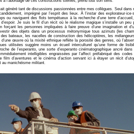
ent à l’abordage de ces constructions stériles, prend tout son sens.
i avait généré tant de discussions passionnées entre mes collègues. Seul dans
candidement, imprégné par l’esprit des lieux. À l’instar des explorateur·ice·
mps ou naviguent des flots tempétueux à la recherche d’une terre d’accueil,
espoir. Je suis le fil d’un récit où le réalisme magique s’installe un peu 
ion forçant les personnes impliquées à faire preuve d’une imagination et d’
travestir des objets dans un processus métonymique tous azimuts (les cha
 des bateaux, les nacelles de construction des hélicoptères, les mélangeur
d’une œuvre où la mixité ethnique reflète la porosité des genres, où l’abse
ues utilisées suggère moins un écueil interculturel qu’une forme de lisibil
l proche de l’esperanto, une sorte d’esperanto cinématographique ancré dans
médiatement intelligibles engraissées par l’affect préfabriqué des codes
le film d’aventures et le cinéma d’action servant ici à étayer un récit d’uto
t au manichéisme militant.