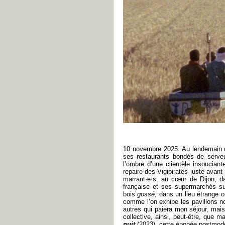
10 novembre 2025. Au lendemain de
ses restaurants bondés de serveu
l’ombre d’une clientèle insouciante
repaire des Vigipirates juste avan
marrant·e·s, au cœur de Dijon, dan
française et ses supermarchés su
bois
gossé
, dans un lieu étrange o
comme l’on exhibe les pavillons noi
autres qui paiera mon séjour, mais
collective, ainsi, peut-être, que m
nuit
(2023), cette épopée postmode