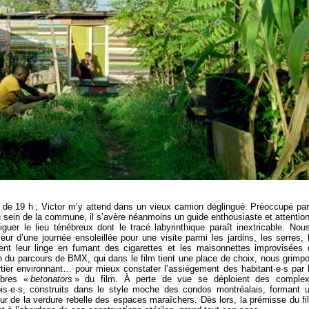
ur de 19 h ; Victor m’y attend dans un vieux camion déglingué. Préoccupé par
u sein de la commune, il s’avère néanmoins un guide enthousiaste et attentio
guer le lieu ténébreux dont le tracé labyrinthique paraît inextricable. Nou
eur d’une journée ensoleillée pour une visite parmi les jardins, les serres, 
t leur linge en fumant des cigarettes et les maisonnettes improvisées 
n du parcours de BMX, qui dans le film tient une place de choix, nous grimp
rtier environnant… pour mieux constater l’assiégement des habitant·e·s par 
mbres «
betonators
» du film. À perte de vue se déploient des comple
eois·e·s, construits dans le style moche des condos montréalais, formant 
ur de la verdure rebelle des espaces maraîchers. Dès lors, la prémisse du fi