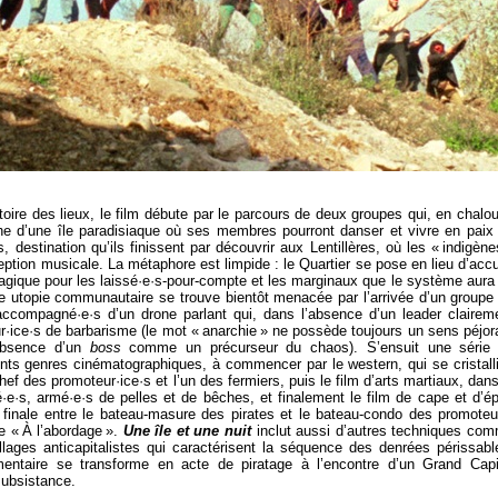
istoire des lieux, le film débute par le parcours de deux groupes qui, en chalo
che d’une île paradisiaque où ses membres pourront danser et vivre en paix
destination qu’ils finissent par découvrir aux Lentillères, où les « indigène
ption musicale. La métaphore est limpide : le Quartier se pose en lieu d’accu
agique pour les laissé·e·s-pour-compte et les marginaux que le système aura
te utopie communautaire se trouve bientôt menacée par l’arrivée d’un groupe
 accompagné·e·s d’un drone parlant qui, dans l’absence d’un leader clairem
teur·ice·s de barbarisme (le mot « anarchie » ne possède toujours un sens péjora
’absence d’un
boss
comme un précurseur du chaos). S’ensuit une série
rents genres cinématographiques, à commencer par le western, qui se cristall
hef des promoteur·ice·s et l’un des fermiers, puis le film d’arts martiaux, dans
·e·s, armé·e·s de pelles et de bêches, et finalement le film de cape et d’é
n finale entre le bateau-masure des pirates et le bateau-condo des promoteu
ée « À l’abordage ».
Une île et une nuit
inclut aussi d’autres techniques co
ollages anticapitalistes qui caractérisent la séquence des denrées périssabl
imentaire se transforme en acte de piratage à l’encontre d’un Grand Capi
subsistance.