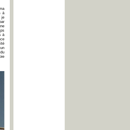
 ma
s à
 je
par
une
mps
s à
nce
ité
 un
 du
pie