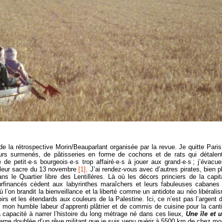
 la rétrospective Morin/Beauparlant organisée par la revue. Je quitte Paris
rs surmenés, de pâtisseries en forme de cochons et de rats qui détalen
 de petit·e·s bourgeois·e·s trop affairé·e·s à jouer aux grand·e·s ; j’évacue
t leur sacre du 13 novembre
[1]
. J’ai rendez-vous avec d’autres pirates, bien p
s le Quartier libre des Lentillères. Là où les décors princiers de la capit
rfinancés cèdent aux labyrinthes maraîchers et leurs fabuleuses cabanes
ù l’on brandit la bienveillance et la liberté comme un antidote au néo libérali
rs et les étendards aux couleurs de la Palestine. Ici, ce n’est pas l’argent 
 mon humble labeur d’apprenti plâtrier et de commis de cuisine pour la cant
a capacité à narrer l’histoire du long métrage né dans ces lieux,
Une île et 
rne doublée d’un rêve militant que je suis venu quérir à 5500 km de chez mo