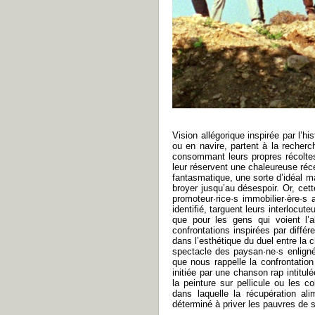
Vision allégorique inspirée par l’h
ou en navire, partent à la recher
consommant leurs propres récoltes, 
leur réservent une chaleureuse réce
fantasmatique, une sorte d’idéal m
broyer jusqu’au désespoir. Or, cet
promoteur·rice·s immobilier·ère·s
identifié, targuent leurs interlocu
que pour les gens qui voient l
confrontations inspirées par diffé
dans l’esthétique du duel entre la c
spectacle des paysan·ne·s enligné
que nous rappelle la confrontatio
initiée par une chanson rap intitul
la peinture sur pellicule ou les c
dans laquelle la récupération al
déterminé à priver les pauvres de 