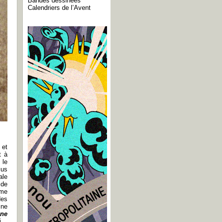
Bandes dessinées
Calendriers de l’Avent
 et
t à
 le
lus
ale
 de
sme
des
ine
une
i.