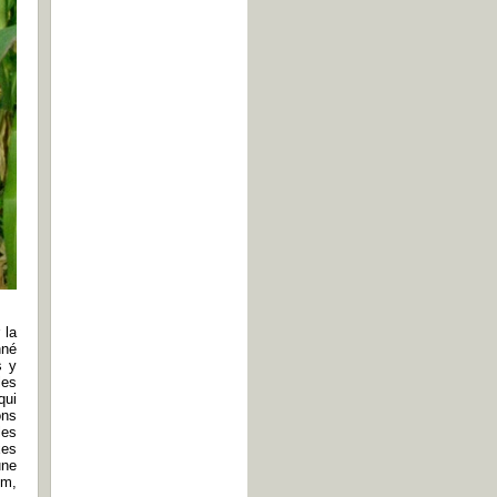
 la
nné
s y
les
qui
ons
les
xes
une
lm,