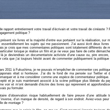
 rapport entretiennent votre travail d’écrivain et votre travail de cinéaste ? 
engagement politique ?
 présent six livres et la majorité d’entre eux portaient sur la réalisation, sur 
essentiellement les sujets qui me passionnent. J’ai aussi écrit deux livres
ais je crois que mes commentaires politiques sont totalement différents de 
particulier lorsque je réalise un film et je ne veux pas faire de cette démarche
 là je deviendrais un documentariste activiste d’une cause ou, pire encore,
 cela que j’ai toujours hésité avant de commenter publiquement la politique
 mars 2011 à Fukushima, je ne pouvais m’empêcher de commenter ces politiqu
japonais était si honteuse. J’ai dis le fond de ma pensée sur Twitter et 
emarquer et à me considérer comme une espèce de commentateur politique. 
ccepté et je suis maintenant associé à la scène politique plus libérale du pa
me voir et m’ont demandé d’écrire des livres qui reprennent et approfondiss
vais pu formuler.
ire d’observation risque habituellement de faire preuve d’une attitude t
l’inverse, d’un manque de densité, de regard à son endroit. Aviez-vous peur
alle de montage ?