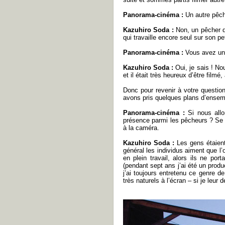
Panorama-cinéma :
Un autre pêch
Kazuhiro Soda :
Non, un pêcher de
qui travaille encore seul sur son pe
Panorama-cinéma :
Vous avez une
Kazuhiro Soda :
Oui, je sais ! N
et il était très heureux d’être filmé
Donc pour revenir à votre questio
avons pris quelques plans d’ensembl
Panorama-cinéma :
Si nous all
présence parmi les pêcheurs ? Se s
à la caméra.
Kazuhiro Soda :
Les gens étaient
général les individus aiment que l’
en plein travail, alors ils ne po
(pendant sept ans j’ai été un produ
j’ai toujours entretenu ce genre de
très naturels à l’écran – si je leur