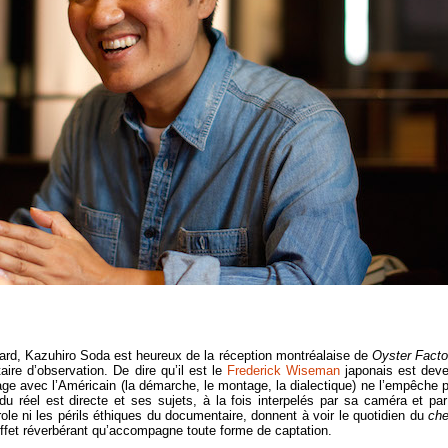
tard, Kazuhiro Soda est heureux de la réception montréalaise de
Oyster Facto
ire d’observation. De dire qu’il est le
Frederick Wiseman
japonais est dev
rtage avec l’Américain (la démarche, le montage, la dialectique) ne l’empêche 
u réel est directe et ses sujets, à la fois interpelés par sa caméra et par
ole ni les périls éthiques du documentaire, donnent à voir le quotidien du
ch
effet réverbérant qu’accompagne toute forme de captation.