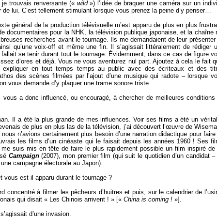
, je trouvais renversante («
wild
») l’idée de braquer une caméra sur un indiv
r de lui. C’est tellement stimulant lorsque vous prenez la peine d’y penser…
xte général de la production télévisuelle m’est apparu de plus en plus frustra
e documentaires pour la NHK, la télévision publique japonaise, et la chaîne
breuses recherches avant le tournage. Ils me demandaient de leur présenter
insi qu’une voix-off et même une fin. Il s’agissait littéralement de rédiger 
fallait se tenir durant tout le tournage. Évidemment, dans ce cas de figure v
sez d’ores et déjà. Vous ne vous aventurez nul part. Ajoutez à cela le fait q
tout expliquer en tout temps temps au public avec des écriteaux et des tit
athos des scènes filmées par l’ajout d’une musique qui radote – lorsque v
 on vous demande d’y plaquer une trame sonore triste.
 vous a donc influencé, ou encouragé, à chercher de meilleures conditions
. Il a été la plus grande de mes influences. Voir ses films a été un vérita
enais de plus en plus las de la télévision, j’ai découvert l’œuvre de Wisema
nous n’avions certainement plus besoin d’une narration didactique pour faire
vrais les films d’un cinéaste qui le faisait depuis les années 1960 ! Ses fi
e me suis mis en tête de faire le plus rapidement possible un film inspiré de
lisé
Campaign
(2007), mon premier film (qui suit le quotidien d’un candidat –
 une campagne électorale au Japon).
 vous est-il apparu durant le tournage ?
d concentré à filmer les pêcheurs d’huitres et puis, sur le calendrier de l’usi
onais qui disait « Les Chinois arrivent ! » [«
China is coming !
»].
’agissait d’une invasion.