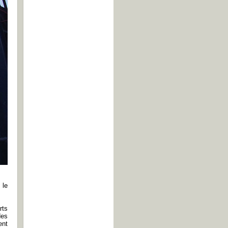
 le
rts
des
ent