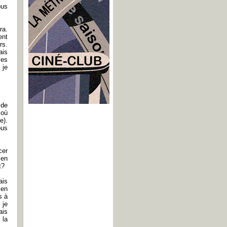
ous
ra.
ent
rs.
ais
les
 je
 de
 où
e).
ous
cer
 en
t?
ais
ien
s à
 je
ais
 la