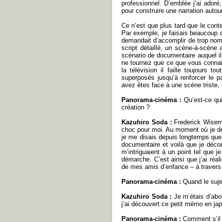
professionnel. D’emblée j’ai adoré
pour construire une narration autou
Ce n’est que plus tard que le conte
Par exemple, je faisais beaucoup d
demandait d’accomplir de trop nom
script détaillé, un scène-à-scène a
scénario de documentaire auquel il 
ne tournez que ce que vous connais
la télévision il faille toujours 
superposés jusqu’à renforcer le p
avez êtes face à une scène triste,
Panorama-cinéma :
Qu’est-ce qui
création ?
Kazuhiro Soda :
Frederick Wiseman
choc pour moi. Au moment où je dev
je me disais depuis longtemps que 
documentaire et voilà que je décou
m’intriguaient à un point tel que j
démarche. C’est ainsi que j’ai réa
de mes amis d’enfance – à travers
Panorama-cinéma :
Quand le sujet
Kazuhiro Soda :
Je m’étais d’abor
j’ai découvert ce petit mémo en jap
Panorama-cinéma :
Comment s’il s