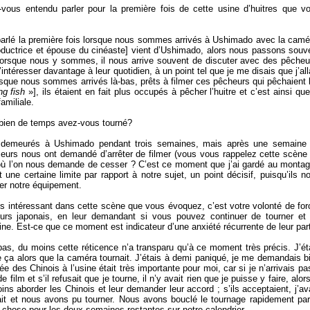
ous entendu parler pour la première fois de cette usine d’huitres que v
parlé la première fois lorsque nous sommes arrivés à Ushimado avec la camé
ductrice et épouse du cinéaste] vient d’Ushimado, alors nous passons souv
lorsque nous y sommes, il nous arrive souvent de discuter avec des pêcheu
intéresser davantage à leur quotidien, à un point tel que je me disais que j’all
orsque nous sommes arrivés là-bas, prêts à filmer ces pêcheurs qui pêchaient 
ng fish
»], ils étaient en fait plus occupés à pêcher l’huitre et c’est ainsi que
amiliale.
ien de temps avez-vous tourné?
emeurés à Ushimado pendant trois semaines, mais après une semaine
iseurs nous ont demandé d’arrêter de filmer (vous vous rappelez cette scène
et où l’on nous demande de cesser ? C’est ce moment que j’ai gardé au montag
une certaine limite par rapport à notre sujet, un point décisif, puisqu’ils n
er notre équipement.
ès intéressant dans cette scène que vous évoquez, c’est votre volonté de for
urs japonais, en leur demandant si vous pouvez continuer de tourner et
ine. Est-ce que ce moment est indicateur d’une anxiété récurrente de leur par
as, du moins cette réticence n’a transparu qu’à ce moment très précis. J’ét
 ça alors que la caméra tournait. J’étais à demi paniqué, je me demandais b
ivée des Chinois à l’usine était très importante pour moi, car si je n’arrivais pa
e film et s’il refusait que je tourne, il n’y avait rien que je puisse y faire, alors
ns aborder les Chinois et leur demander leur accord ; s’ils acceptaient, j’av
fait et nous avons pu tourner. Nous avons bouclé le tournage rapidement par
e chose pour les deux semaines restantes sur notre calendrier.