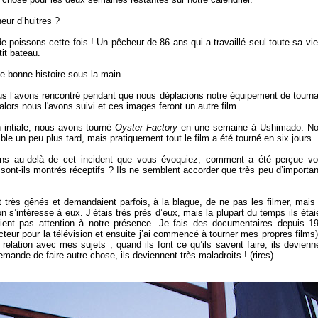
eur d’huitres ?
 poissons cette fois ! Un pêcheur de 86 ans qui a travaillé seul toute sa vie
tit bateau.
 bonne histoire sous la main.
ous l’avons rencontré pendant que nous déplacions notre équipement de tourn
, alors nous l'avons suivi et ces images feront un autre film.
n intiale, nous avons tourné
Oyster Factory
en une semaine à Ushimado. N
e un peu plus tard, mais pratiquement tout le film a été tourné en six jours.
ons au-delà de cet incident que vous évoquiez, comment a été perçue vo
ont-ils montrés réceptifs ? Ils ne semblent accorder que très peu d’importa
 très gênés et demandaient parfois, à la blague, de ne pas les filmer, mais
on s’intéresse à eux. J’étais très près d’eux, mais la plupart du temps ils étai
rtaient pas attention à notre présence. Je fais des documentaires depuis 1
cteur pour la télévision et ensuite j’ai commencé à tourner mes propres films)
 relation avec mes sujets ; quand ils font ce qu’ils savent faire, ils devienn
 demande de faire autre chose, ils deviennent très maladroits ! (rires)