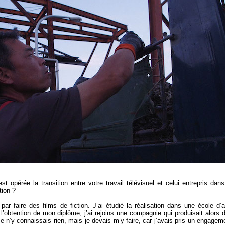
t opérée la transition entre votre travail télévisuel et celui entrepris dans
tion ?
ar faire des films de fiction. J’ai étudié la réalisation dans une école d’a
’obtention de mon diplôme, j’ai rejoins une compagnie qui produisait alors 
e n’y connaissais rien, mais je devais m’y faire, car j’avais pris un engagem