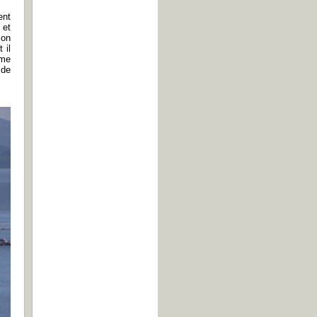
ent
 et
mon
 il
ême
 de