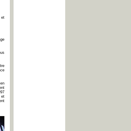
 et
age
ous
tre
nce
 en
ent
997
 et
ent