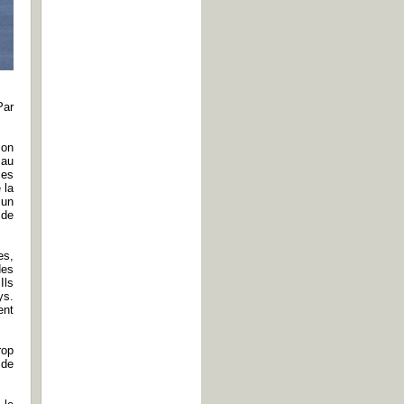
Par
mon
 au
mes
 la
 un
 de
es,
des
Ils
ys.
ent
rop
 de