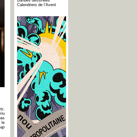
Bandes dessinées
Calendriers de l’Avent
ry
,
enu
pas
 le
eap