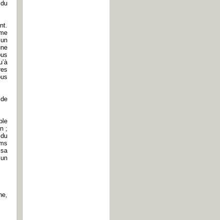
idu
nt.
 me
 un
une
ous
u’à
res
ous
 de
ble
n ;
 du
lms
 sa
 un
ne,