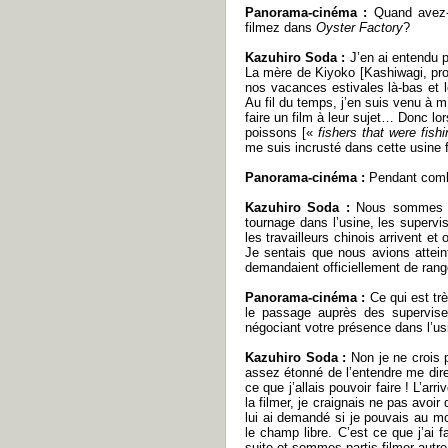
Panorama-cinéma :
Quand avez-v
filmez dans
Oyster Factory
?
Kazuhiro Soda :
J’en ai entendu 
La mère de Kiyoko [Kashiwagi, pro
nos vacances estivales là-bas et 
Au fil du temps, j’en suis venu à m’
faire un film à leur sujet… Donc l
poissons [«
fishers that were fishi
me suis incrusté dans cette usine f
Panorama-cinéma :
Pendant comb
Kazuhiro Soda :
Nous sommes d
tournage dans l’usine, les superv
les travailleurs chinois arrivent 
Je sentais que nous avions atteint 
demandaient officiellement de rang
Panorama-cinéma :
Ce qui est tr
le passage auprès des supervise
négociant votre présence dans l’us
Kazuhiro Soda :
Non je ne crois p
assez étonné de l’entendre me dire
ce que j’allais pouvoir faire ! L’arr
la filmer, je craignais ne pas avoir d
lui ai demandé si je pouvais au moi
le champ libre. C’est ce que j’ai 
suite et sommes partis filmer autr