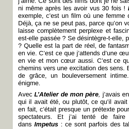
j’aime. Ce sont des films dont je ne sa
ni même après les avoir vus 30 fois !
exemple, c’est un film où une femme di
Déjà, ça ne se peut pas, parce qu’on vo
laisse complètement perplexe et fasci
est-elle passée ? Se désintègre-t-elle
? Quelle est la part de réel, de fanta
en vie. C’est ce que j’attends d’une œu
en vie et mon cœur aussi. C’est ce qu
chemins vers une excitation des sens. E
de grâce, un bouleversement intim
énigme.
Avec
L’Atelier de mon
père
,
j’avais e
qui il avait été, ou plutôt, ce qu’il ava
en fait, c’était presque un prétexte pou
spectateurs. Et j’ai tenté de fair
dans
Impetus
: ce sont parfois des t