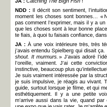
JA :
Catching The Bigh Fish
!
NDD :
Il décrit son sentiment, l’intuiti
moment les choses sont bonnes… « Non.
pas comment l’exprimer, mais il y a un 
que les choses sont à leur bonne plac
te fiais, à quoi tu faisais confiance, da
JA :
À une voix intérieure très, très té
j’avais entendu Spielberg qui disait ça. I
shout. It murmurs.
» J’avais adoré l’id
l’oreille, vraiment. J’ai cette convict
instinctive, beaucoup plus qu’intellectue
Je suis vraiment intéressée par la stru
je suis impulsive, je réagis au vivant. T
guide, surtout lorsque je filme, et qui 
esthétiquement. Il y a une petite voi
m’arrive aussi dans la vie, quand par 
une expo que je vais rater. Je m’arrête