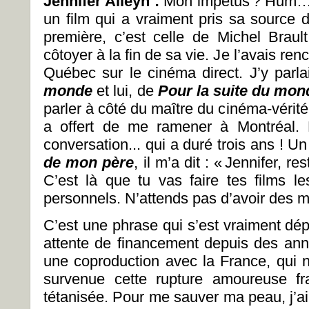
Jennifer Alleyn :
Mon impetus ? Hum… I
un film qui a vraiment pris sa source 
première, c’est celle de Michel Braul
côtoyer à la fin de sa vie. Je l’avais ren
Québec sur le cinéma direct. J’y parl
monde
et lui, de
Pour la suite du mon
parler à côté du maître du cinéma-vérité 
a offert de me ramener à Montréal.
conversation... qui a duré trois ans ! Un
de mon père
, il m’a dit : « Jennifer, r
C’est là que tu vas faire tes films le
personnels. N’attends pas d’avoir des mil
C’est une phrase qui s’est vraiment dép
attente de financement depuis des anné
une coproduction avec la France, qui n’
survenue cette rupture amoureuse fr
tétanisée. Pour me sauver ma peau, j’ai