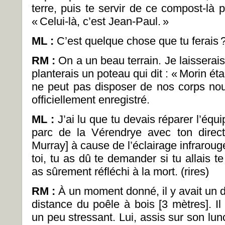
terre, puis te servir de ce compost-là p
«
Celui-là, c’est Jean-Paul.
»
ML
:
C’est quelque chose que tu ferais
RM :
On a un beau terrain. Je laisserai
planterais un poteau qui dit : «
Morin étai
ne peut pas disposer de nos corps nou
officiellement enregistré.
ML :
J’ai lu que tu devais réparer l’équ
parc de la Vérendrye avec ton direc
Murray] à cause de l’éclairage infrarou
toi, tu as dû te demander si tu allais te 
as sûrement réfléchi à la mort. (rires)
RM :
À un moment donné, il y avait un d
distance du poêle à bois [3 mètres]. Il 
un peu stressant. Lui, assis sur son lun