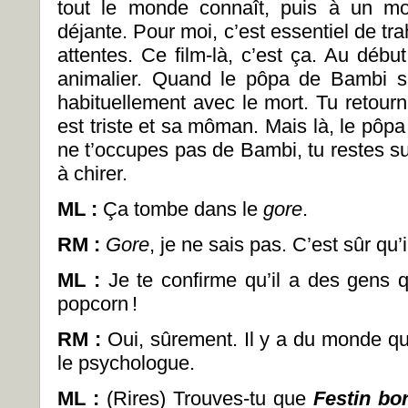
tout le monde connaît, puis à un mo
déjante. Pour moi, c’est essentiel de trah
attentes. Ce film-là, c’est ça. Au débu
animalier. Quand le pôpa de Bambi se
habituellement avec le mort. Tu retour
est triste et sa môman. Mais là, le pôpa 
ne t’occupes pas de Bambi, tu restes su
à chirer.
ML
:
Ça tombe dans le
gore
.
RM :
Gore
, je ne sais pas. C’est sûr qu’
ML
:
Je te confirme qu’il a des gens q
popcorn
!
RM :
Oui, sûrement. Il y a du monde qu
le psychologue.
ML
:
(Rires) Trouves-tu que
Festin bo