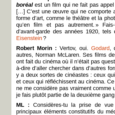
boréal
est un film qui ne fait pas appe
[…] C’est une œuvre qui ne comporte 
forme d’art, comme le théâtre et la pho
qu’en film et pas autrement.
» Fais-
d’avant-garde des années 1920, tels
Eisenstein
?
Robert Morin :
Vertov, oui.
Godard
, 
autres, Norman McLaren. Ses films d
ont fait du cinéma où il n’était pas quest
à-dire d’aller chercher dans d’autres fo
y a deux sortes de cinéastes : ceux qui
et ceux qui réfléchissent au cinéma. C
ne me considère pas vraiment comme un 
je fais plutôt partie de la deuxième gang
ML
:
Considères-tu la prise de vu
principaux éléments constitutifs du mé