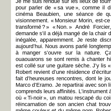
Je me suis rendue sur les lieux de tou
pour parler de « sa vue », comme il di
cinéma Beaubien, une séance de que
visionnement. « Monsieur Morin, est-ce
transformé ? » « Non. » André Forcier
demande s’il a déjà mangé de la chair d
inégalée, apparemment. Je reste discr
aujourd’hui. Nous avons parlé longtemp
à manger s’ouvre sur la nature. Ça 
ouaouarons se sont remis à chanter hie
est collé sur une guitare sèche. J’y lis «
Robert revient d’une résidence d’écritu
fait d’heureuses rencontres, dont le jo
Marco d’Eramo. Je repartirai avec son l
comprends leurs affinités. L’instrument 
où «
Ti-noir
», un matou rescapé du coin
réincarnation de son ancien chat trou
même couleur et du même nom. Robert exc