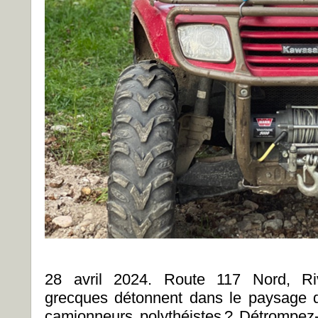
28 avril 2024. Route 117 Nord, Ri
grecques détonnent dans le paysage qu
camionneurs polythéistes ? Détrompe