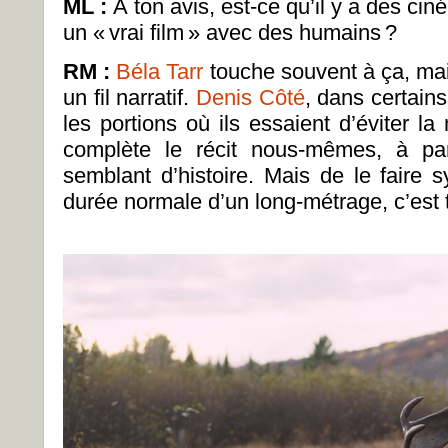
ML
:
À ton avis, est-ce qu’il y a des ciné
un «
vrai film
» avec des humains
?
RM :
Béla Tarr
touche souvent à ça, mai
un fil narratif.
Denis Côté
, dans certain
les portions où ils essaient d’éviter la n
complète le récit nous-mêmes, à par
semblant d’histoire. Mais de le faire 
durée normale d’un long-métrage, c’est t