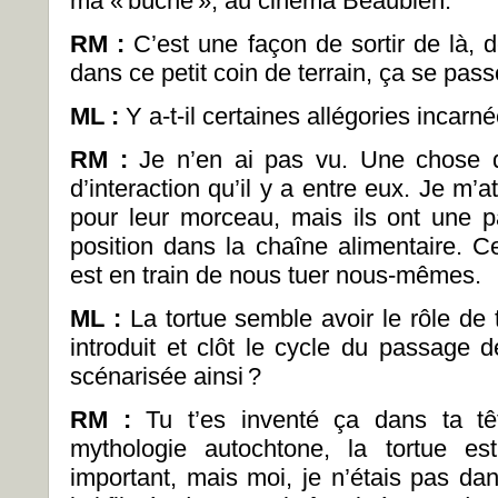
ma «
bûche
», au cinéma Beaubien.
RM :
C’est une façon de sortir de là, 
dans ce petit coin de terrain, ça se passe
ML :
Y a-t-il certaines allégories incar
RM :
Je n’en ai pas vu. Une chose qu
d’interaction qu’il y a entre eux. Je m’a
pour leur morceau, mais ils ont une p
position dans la chaîne alimentaire. C
est en train de nous tuer nous-mêmes.
ML :
La tortue semble avoir le rôle de
introduit et clôt le cycle du passage d
scénarisée ainsi
?
RM :
Tu t’es inventé ça dans ta tê
mythologie autochtone, la tortue es
important, mais moi, je n’étais pas dan