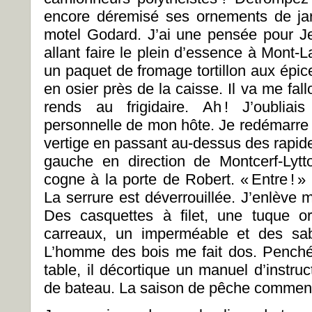
encore déremisé ses ornements de jar
motel Godard. J’ai une pensée pour Je
allant faire le plein d’essence à Mont-La
un paquet de fromage tortillon aux épi
en osier près de la caisse. Il va me fall
rends au frigidaire. Ah
! J’oublia
personnelle de mon hôte. Je redémarre 
vertige en passant au-dessus des rapi
gauche en direction de Montcerf-Lytto
cogne à la porte de Robert. «
Entre
!
» 
La serrure est déverrouillée. J’enlève 
Des casquettes à filet, une tuque o
carreaux, un imperméable et des sab
L’homme des bois me fait dos. Penché 
table, il décortique un manuel d’instru
de bateau. La saison de pêche commen