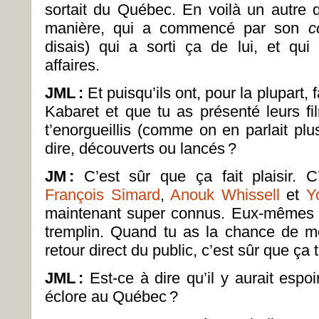
sortait du Québec. En voilà un autre q
manière, qui a commencé par son
c
disais) qui a sorti ça de lui, et qui
affaires.
JML
:
Et puisqu’ils ont, pour la plupart,
Kabaret et que tu as présenté leurs 
t’enorgueillis (comme on en parlait plus
dire, découverts ou lancés ?
JM
:
C’est sûr que ça fait plaisir
François Simard
,
Anouk Whissell
et
Y
maintenant super connus. Eux-mêmes l
tremplin. Quand tu as la chance de mon
retour direct du public, c’est sûr que ça t
JML
:
Est-ce à dire qu’il y aurait espo
éclore au Québec ?