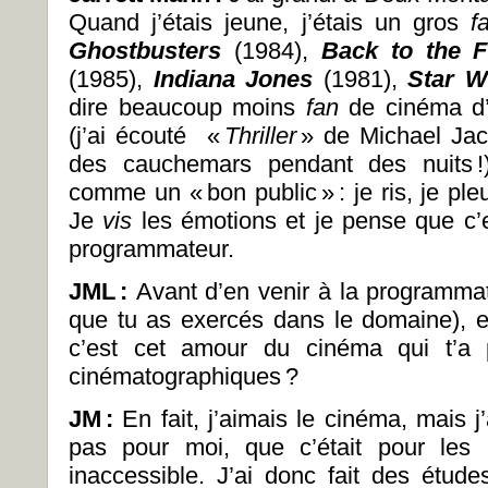
Quand j’étais jeune, j’étais un gros
f
Ghostbusters
(1984),
Back to the F
(1985),
Indiana Jones
(1981),
Star W
dire beaucoup moins
fan
de cinéma d’h
(j’ai écouté «
Thriller
»
de Michael Jack
des cauchemars pendant des nuits
comme un « bon public » : je ris, je pleu
Je
vis
les émotions et je pense que c’e
programmateur.
JML
:
Avant d’en venir à la programmat
que tu as exercés dans le domaine), es
c’est cet amour du cinéma qui t’a 
cinématographiques ?
JM
:
En fait, j’aimais le cinéma, mais j
pas pour moi, que c’était pour les 
inaccessible. J’ai donc fait des étu