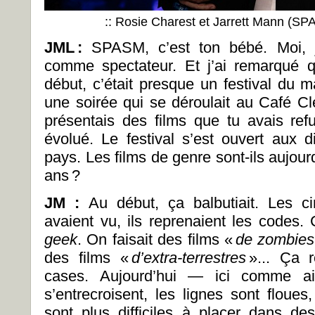
:: Rosie Charest et Jarrett Mann (SP
JML
:
SPASM, c’est ton bébé. Moi, j
comme spectateur. Et j’ai remarqué q
début, c’était presque un festival du 
une soirée qui se déroulait au Café Clé
présentais des films que tu avais refu
évolué. Le festival s’est ouvert aux di
pays. Les films de genre sont-ils aujourd’
ans ?
JM :
Au début, ça balbutiait. Les ci
avaient vu, ils reprenaient les codes.
geek
. On faisait des films «
de zombies
des films «
d’extra-terrestres
»... Ça r
cases. Aujourd’hui — ici comme ai
s’entrecroisent, les lignes sont floues
sont plus difficiles à placer dans des