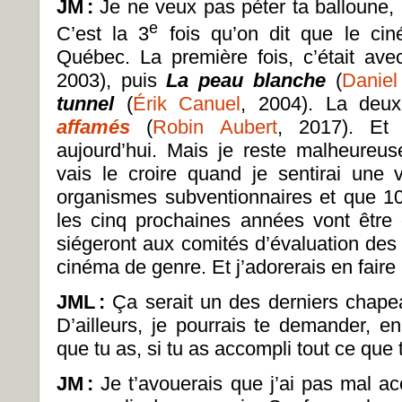
JM
:
Je ne veux pas péter ta balloune, 
e
C’est la 3
fois qu’on dit que le ci
Québec. La première fois, c’était av
2003), puis
La peau blanche
(
Daniel
tunnel
(
Érik Canuel
, 2004). La deux
affamés
(
Robin Aubert
, 2017). Et
aujourd’hui. Mais je reste malheureu
vais le croire quand je sentirai une 
organismes subventionnaires et que 1
les cinq prochaines années vont être 
siégeront aux comités d’évaluation des 
cinéma de genre. Et j’adorerais en faire p
JML
:
Ça serait un des derniers chapeau
D’ailleurs, je pourrais te demander, e
que tu as, si tu as accompli tout ce que 
JM
:
Je t’avouerais que j’ai pas mal ac