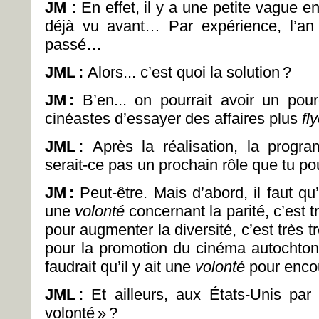
JM :
En effet, il y a une petite vague
déjà vu avant… Par expérience, l’an
passé…
JML
:
Alors... c’est quoi la solution ?
JM
:
B’en... on pourrait avoir un po
cinéastes d’essayer des affaires plus
fl
JML
:
Après la réalisation, la progra
serait-ce pas un prochain rôle que tu po
JM
:
Peut-être. Mais d’abord, il faut qu
une
volonté
concernant la parité, c’est t
pour augmenter la diversité, c’est très t
pour la promotion du cinéma autochtone, 
faudrait qu’il y ait une
volonté
pour encou
JML
:
Et ailleurs, aux États-Unis par
volonté
»
?