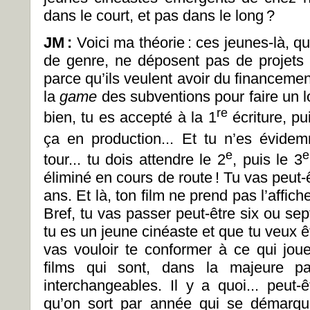
dans le court, et pas dans le long ?
JM
:
Voici ma théorie : ces jeunes-là, qu
de genre, ne déposent pas de projets
parce qu’ils veulent avoir du financeme
la
game
des subventions pour faire un l
re
bien, tu es accepté à la 1
écriture, pu
ça en production... Et tu n’es évide
e
e
tour... tu dois attendre le 2
, puis le 3
éliminé en cours de route ! Tu vas peut-ê
ans. Et là, ton film ne prend pas l’affic
Bref, tu vas passer peut-être six ou sept
tu es un jeune cinéaste et que tu veux êtr
vas vouloir te conformer à ce qui jo
films qui sont, dans la majeure p
interchangeables. Il y a quoi... peut-ê
qu’on sort par année qui se démarqu