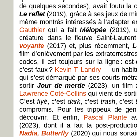
de quelques secondes), avait foutu la 
Le reflet
(2019), grâce à ses jeux de mir
même montrés intéressés à l’adapter e
Gauthier
qui a fait
Mélopée
(2019), u
créature dans le fleuve Saint-Laurent
voyante
(2017) et, plus récemment,
L
film d’enlèvement par les extraterrestres.
codes, il est toujours sur la ligne : est
c’est faux ?
Kevin T. Landry
— un habit
qui s’est démarqué par ses courts métr
sortir
Jour de merde
(2023), un film 
Lawrence Coté-Collins
qui vient de sort
C’est
flyé
, c’est
dark
, c’est
trash
, c’est
compromis. Pour les trippeux de genr
découvrir. Et enfin,
Pascal Plante
a
(2023), dont il a fait la post-producti
Nadia, Butterfly
(2020) qui nous sortait