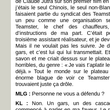
de Claude Jutra sur son premier film en
j’étais le seul Chinois, le seul non-Bla
faisaient partie du syndicat des Teamst
un peu comme une organisation sem
Teamster, le chef des chauffeurs
d’instructions de ma part. C’était p
troisième assistant réalisateur, et je de
Mais il ne voulait pas les suivre. Je 
gars, et c’est lui qui lui transmettait. 
savon et me criait dessus sur le platea
horribles, du genre : « Je vais t’aplatir l
déjà. » Tout le monde sur le plateau
énorme blague de voir ce Teamster 
trouvaient juste ça drôle.
MLG :
Personne ne vous a défendu ?
KL :
Non. Un gars, un des cascad
commencé à parler en ma faveur. Le pro