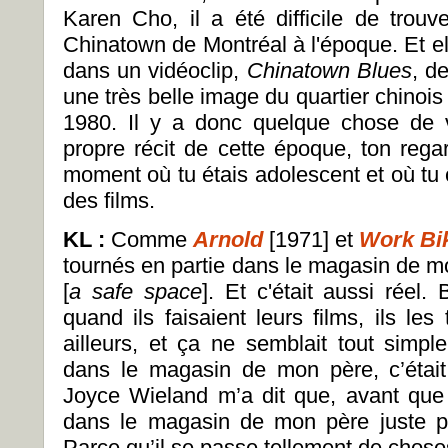
Karen Cho, il a été difficile de trou
Chinatown de Montréal à l'époque. Et el
dans un vidéoclip,
Chinatown Blues
, d
une très belle image du quartier chinoi
1980. Il y a donc quelque chose de v
propre récit de cette époque, ton rega
moment où tu étais adolescent et où tu 
des films.
KL :
Comme
Arnold
[1971] et
Work Bi
tournés en partie dans le magasin de mo
[
a safe space
]. Et c'était aussi réel.
quand ils faisaient leurs films, ils le
ailleurs, et ça ne semblait tout simpl
dans le magasin de mon père, c’étai
Joyce Wieland m’a dit que, avant que j
dans le magasin de mon père juste p
Parce qu’il se passe tellement de chose