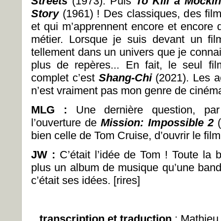
Streets
(1973). Puis
To Kill a Mocki
Story
(1961) ! Des classiques, des fil
et qui m’apprennent encore et encore
métier. Lorsque je suis devant un fi
tellement dans un univers que je connais
plus de repères... En fait, le seul f
complet c’est
Shang-Chi
(2021). Les a
n’est vraiment pas mon genre de cinéma
MLG :
Une dernière question, par
l’ouverture de
Mission: Impossible 2
bien celle de Tom Cruise, d’ouvrir le fil
JW :
C’était l’idée de Tom ! Toute la 
plus un album de musique qu’une band
c’était ses idées. [rires]
transcription et traduction
: Mathieu 