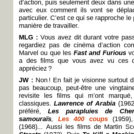
d’action, puis seulement deux dans une
avec eux comment ils vont se déplace
particulier. C’est ce qui se rapproche le
manière de travailler.
MLG :
Vous avez dit durant votre pas
regardiez pas de cinéma d’action con
Marvel ou que les
Fast and Furious
vo
a des films que vous avez vu ces d
appréciez ?
JW :
Non ! En fait je visionne surtout 
pas beaucoup, peut-être une vingtain
revisite les films qui m’ont marqué
classiques.
Lawrence of Arabia
(1962
préféré,
Les parapluies de Ch
samouraïs
,
Les 400 coups
(1959)
(1968)
...
Aussi les films de Martin Sc