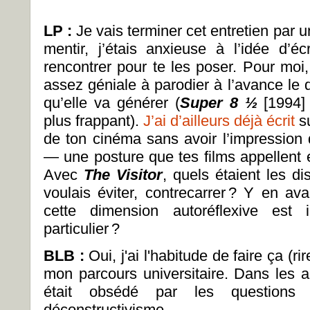
LP :
Je vais terminer cet entretien par 
mentir, j’étais anxieuse à l’idée d’é
rencontrer pour te les poser. Pour moi
assez géniale à parodier à l’avance le d
qu’elle va générer (
Super 8 ½
[1994]
plus frappant).
J’ai d’ailleurs déjà écrit
su
de ton cinéma sans avoir l’impression d
— une posture que tes films appellent
Avec
The Visitor
, quels étaient les d
voulais éviter, contrecarrer ? Y en ava
cette dimension autoréflexive est
particulier ?
BLB :
Oui, j'ai l'habitude de faire ça (r
mon parcours universitaire. Dans les a
était obsédé par les questions
déconstructivisme.