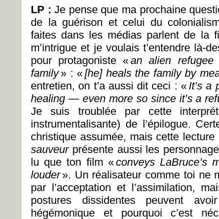
LP :
Je pense que ma prochaine questio
de la guérison et celui du colonial
faites dans les médias parlent de la f
m’intrigue et je voulais t’entendre là-de
pour protagoniste «
an alien refugee
family
» : «
[he] heals the family by me
entretien, on t’a aussi dit ceci : «
It’s a
healing
—
even more so since it’s a re
Je suis troublée par cette interpré
instrumentalisante) de l’épilogue. Cert
christique assumée, mais cette lecture
sauveur
présente aussi les personna
lu que ton film «
conveys LaBruce’s 
louder
». Un réalisateur comme toi ne 
par l’acceptation et l’assimilation, m
postures dissidentes peuvent avoir
hégémonique et pourquoi c’est néc