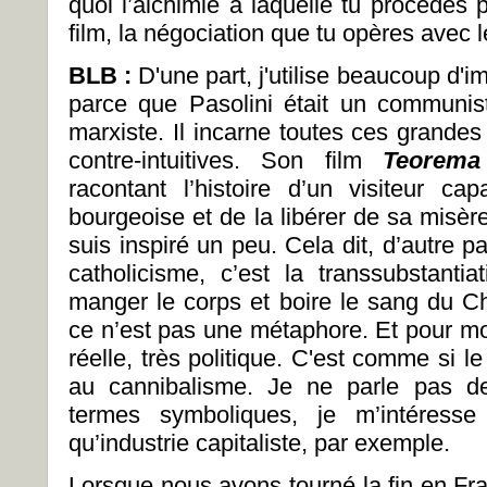
quoi l’alchimie à laquelle tu procèdes 
film, la négociation que tu opères avec 
BLB :
D'une part, j'utilise beaucoup d'i
parce que Pasolini était un communis
marxiste. Il incarne toutes ces grande
contre-intuitives. Son film
Teorem
racontant l’histoire d’un visiteur ca
bourgeoise et de la libérer de sa misèr
suis inspiré un peu. Cela dit, d’autre p
catholicisme, c’est la transsubstantia
manger le corps et boire le sang du Chri
ce n’est pas une métaphore. Et pour moi,
réelle, très politique. C'est comme si le 
au cannibalisme. Je ne parle pas de
termes symboliques, je m’intéresse
qu’industrie capitaliste, par exemple.
Lorsque nous avons tourné la fin en Fr