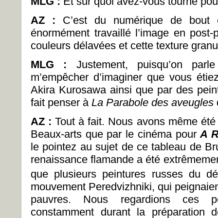
MLG :
Et sur quoi avez-vous tourné pour
AZ :
C’est du numérique de bout 
énormément travaillé l’image en post-p
couleurs délavées et cette texture gran
MLG :
Justement, puisqu’on parle
m’empêcher d’imaginer que vous étiez 
Akira Kurosawa ainsi que par des peint
fait penser à
La Parabole des aveugles
AZ :
Tout à fait. Nous avons même été 
Beaux-arts que par le cinéma pour
A R
le pointez au sujet de ce tableau de Br
renaissance flamande a été extrêmement
que plusieurs peintures russes du d
mouvement Peredvizhniki, qui peignaien
pauvres. Nous regardions ces pe
constamment durant la préparation d