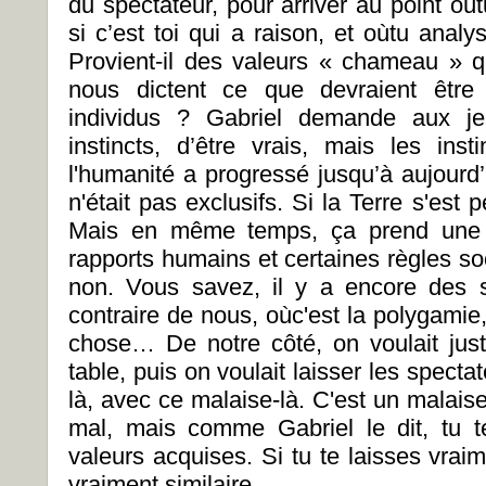
du spectateur, pour arriver au point où
si c’est toi qui a raison, et oùtu anal
Provient-il des valeurs « chameau » q
nous dictent ce que devraient être 
individus ? Gabriel demande aux jeu
instincts, d’être vrais, mais les inst
l'humanité a progressé jusqu’à aujourd’
n'était pas exclusifs. Si la Terre s'est 
Mais en même temps, ça prend une c
rapports humains et certaines règles so
non. Vous savez, il y a encore des so
contraire de nous, oùc'est la polygamie,
chose… De notre côté, on voulait jus
table, puis on voulait laisser les spect
là, avec ce malaise-là. C'est un malais
mal, mais comme Gabriel le dit, tu 
valeurs acquises. Si tu te laisses vraime
vraiment similaire.