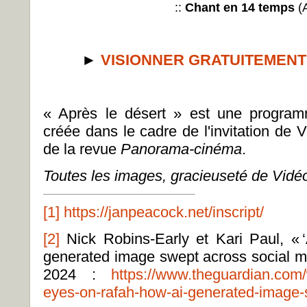
::
Chant en 14 temps
(
►
VISIONNER GRATUITEMENT
« Après le désert »
est une progra
créée dans le cadre de l'invitation de 
de la revue
Panorama-cinéma
.
Toutes les images, gracieuseté de Vidé
[1]
https://janpeacock.net/inscript/
[2]
Nick Robins-
Early
et Kari Pa
ul
,
«
generated image swept across social m
2024 :
https://www.theguardian.com/w
eyes-on-rafah-how-ai-generated-image-