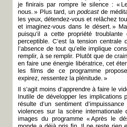
je finirais par rompre le silence : «
L
nous.
» Plus tard, un
podcast
de médit
les yeux, détendez-vous et relâchez tou
et imaginez-vous dans le désert.
» Mai
puisqu’il a cette propriété troublant
perceptible. C’est la tension centrale
l’absence de tout qu’elle implique cons
remplir, à se remplir. Plutôt que de crai
en faire une énergie libératrice, cet 
les films de ce programme proposen
expirez, ressentez la plénitude.
»
Il s’agit moins d’apprendre à faire le vi
Inutile de développer les implications p
résulte d’un sentiment d’impuissance c
violences sur la scène internationale
images du programme
«
Après le dé
monde a déjà pris fin. Il ne reste rien e