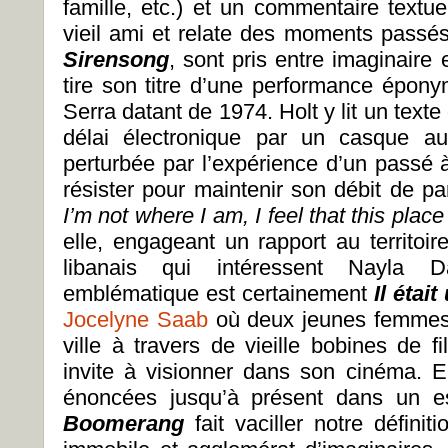
famille, etc.) et un commentaire textu
vieil ami et relate des moments pass
Sirensong
, sont pris entre imaginaire
tire son titre d’une performance épo
Serra datant de 1974. Holt y lit un texte
délai électronique par un casque aud
perturbée par l’expérience d’un passé à
résister pour maintenir son débit de pa
I’m not where I am, I feel that this plac
elle, engageant un rapport au territoir
libanais qui intéressent Nayla D
emblématique est certainement
Il étai
Jocelyne Saab
où deux jeunes femmes d
ville à travers de vieille bobines de f
invite à visionner dans son cinéma. E
énoncées jusqu’à présent dans un es
Boomerang
fait vaciller notre défin