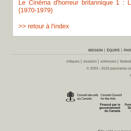
Le Cinéma d'horreur britannique 1 : 
(1970-1979)
>> retour à l'index
MISSION
ÉQUIPE
PAR
critiques
dossiers
entrevues
festiva
© 2003 - 2026 panorama-ciné