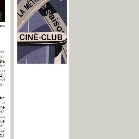
ment
ins
on
,
été
eur
que
1).
and
ilm
he
 la
une
eté
 au
que
ats
qui
qui