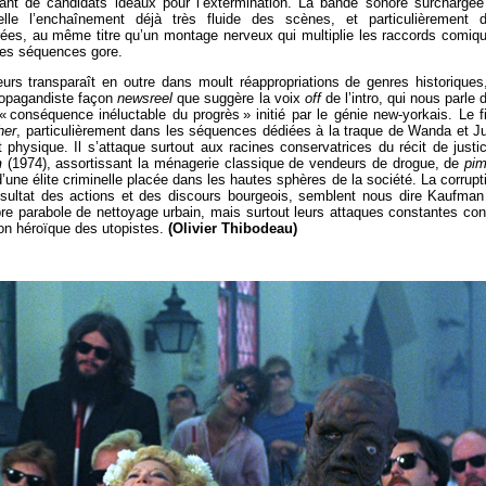
t de candidats idéaux pour l’extermination. La bande sonore surchargée
lle l’enchaînement déjà très fluide des scènes, et particulièrement 
irées, au même titre qu’un montage nerveux qui multiplie les raccords comiq
n les séquences gore.
teurs transparaît en outre dans moult réappropriations de genres historiques
ropagandiste façon
newsreel
que suggère la voix
off
de l’intro, qui nous parle 
 conséquence inéluctable du progrès » initié par le génie new-yorkais. Le f
her
, particulièrement dans les séquences dédiées à la traque de Wanda et Ju
physique. Il s’attaque surtout aux racines conservatrices du récit de justic
h
(1974), assortissant la ménagerie classique de vendeurs de drogue, de
pi
’une élite criminelle placée dans les hautes sphères de la société. La corrupt
ésultat des actions et des discours bourgeois, semblent nous dire Kaufman
pre parabole de nettoyage urbain, mais surtout leurs attaques constantes con
çon héroïque des utopistes.
(Olivier Thibodeau)