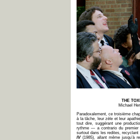
THE TOX
Michael He
Paradoxalement, ce troisième chap
à la tâche, leur zèle et leur apath
tout dire, suggérant une producti
rythme
—
a contrario du premier 
surtout dans les redites, recyclan
IV
(1985), allant même jusqu’à re