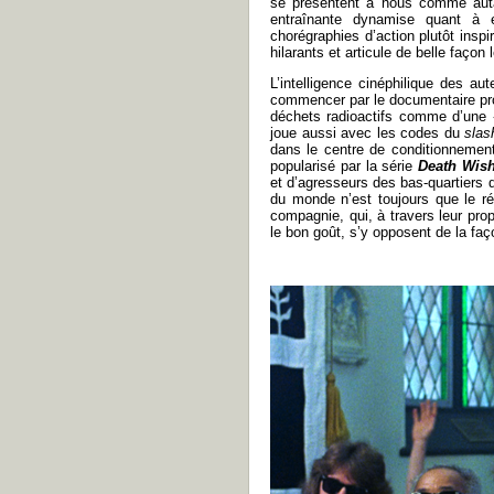
se présentent à nous comme autan
entraînante dynamise quant à e
chorégraphies d’action plutôt insp
hilarants et articule de belle faço
L’intelligence cinéphilique des au
commencer par le documentaire p
déchets radioactifs comme d’une «
joue aussi avec les codes du
slas
dans le centre de conditionnement 
popularisé par la série
Death Wis
et d’agresseurs des bas-quartiers d
du monde n’est toujours que le r
compagnie, qui, à travers leur pro
le bon goût, s’y opposent de la fa