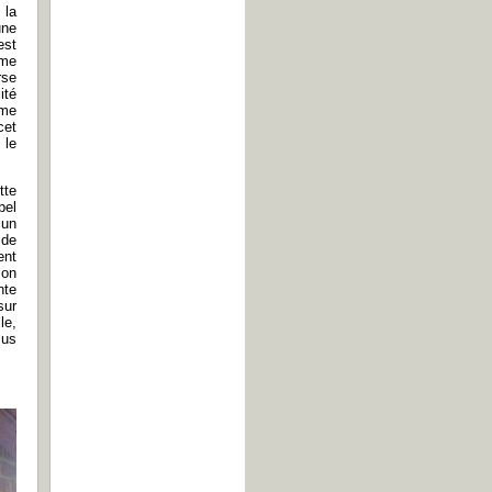
 la
une
est
rme
rse
ité
ême
cet
 le
tte
bel
 un
 de
ent
 on
nte
sur
le,
lus