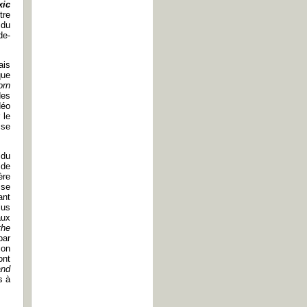
xic
tre
 du
de-
ais
que
orn
des
déo
 le
 se
 du
 de
ère
 se
ant
lus
aux
the
par
ion
ont
and
s à