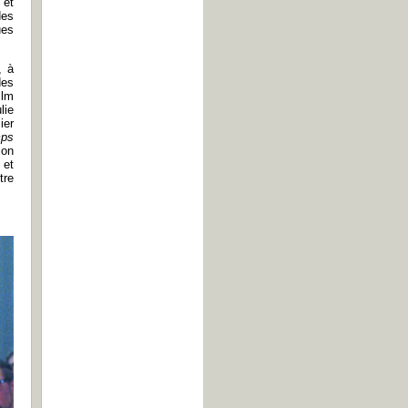
 et
des
ues
, à
des
ilm
lie
ier
mps
ion
 et
tre