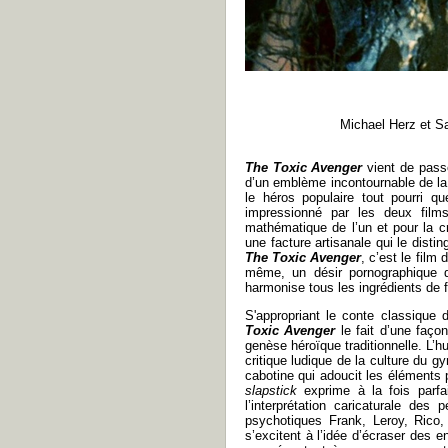
Michael Herz et S
The Toxic Avenger
vient de pas
d’un emblème incontournable de la 
le héros populaire tout pourri q
impressionné par les deux film
mathématique de l’un et pour la cr
une facture artisanale qui le disti
The Toxic Avenger
, c’est le film 
même, un désir pornographique de
harmonise tous les ingrédients de 
S'appropriant le conte classique
Toxic Avenger
le fait d’une faço
genèse héroïque traditionnelle. L’h
critique ludique de la culture du gy
cabotine qui adoucit les éléments
slapstick
exprime à la fois parfai
l’interprétation caricaturale de
psychotiques Frank, Leroy, Rico
s’excitent à l’idée d’écraser des e