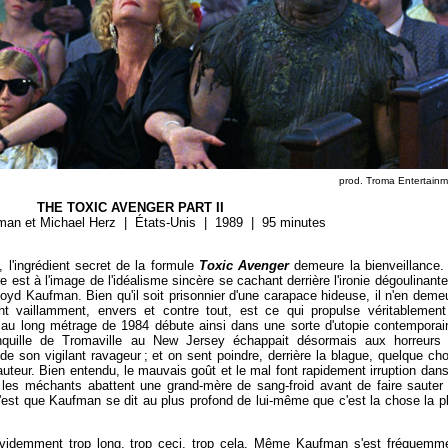
prod. Troma Entertain
THE TOXIC AVENGER PART II
man et Michael Herz | États-Unis | 1989 | 95 minutes
é, l'ingrédient secret de la formule
Toxic Avenger
demeure la bienveillance.
 est à l'image de l'idéalisme sincère se cachant derrière l'ironie dégoulinante
loyd Kaufman. Bien qu'il soit prisonnier d'une carapace hideuse, il n'en deme
 vaillamment, envers et contre tout, est ce qui propulse véritablement
te au long métrage de 1984 débute ainsi dans une sorte d'utopie contemporai
nquille de Tromaville au New Jersey échappait désormais aux horreurs
e son vigilant ravageur ; et on sent poindre, derrière la blague, quelque ch
 auteur. Bien entendu, le mauvais goût et le mal font rapidement irruption dans
i les méchants abattent une grand-mère de sang-froid avant de faire sauter
'est que Kaufman se dit au plus profond de lui-même que c'est la chose la p
videmment trop long, trop ceci, trop cela. Même Kaufman s'est fréquemm