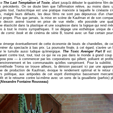
cte
The Last Temptation of Toxie
,
allant jusqu'à débuter le quatrième film de
x précédents. On se doute bien que l'affirmation relève, au moins dans 
rès tout, l'autocritique est une pratique marxiste à laquelle le cinéaste s'
s, malgré leurs défauts, les deux films ne sont pas dépourvus d'un cha
est propre. Plus que jamais, la mise en scène de Kaufman et de son compa
e dessin animé tourné en prise de vue réelle ; elle possède une qual
une élasticité dans la plastique et une souplesse dans la logique qui rend m
es à tout le moins sympathiques. Il se dégage une esthétique unique de 
e de
comic book
et de cinéma de série B, tourné avec un flair certain pour
lle émerge éventuellement de cette économie de bouts de chandelles, de ce
nérer du spectacle à bas prix. La poursuite finale, à cet égard, s'avère un 
ur le tumulte aussi ludique qu'énergique.
The Toxic Avenger Part II
est
geant contre tout, tout, tout ce qui ne va pas dans le monde à grand coup
 pow pow — à commencer par les corporations qui pillent, polluent et profit
environnement et les communautés qu'elles vampirisent. Pour la subtilité,
 méthode Troma se trouve ailleurs, la dérision passant ici par une appare
ique de production de Kaufman, évoque le rendement optimal et le retour 
s politique, aux antipodes de cet esprit d'entreprise bassement mercanti
fit et le retourne contre lui-même avec un sens de la gouaillerie (parfois) p
(Alexandre Fontaine Rousseau)