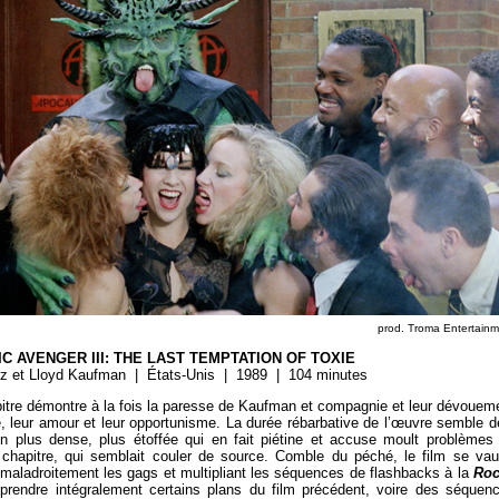
prod. Troma Entertain
IC AVENGER III: THE LAST TEMPTATION OF TOXIE
rz et Lloyd Kaufman | États-Unis | 1989 | 104 minutes
itre démontre à la fois la paresse de Kaufman et compagnie et leur dévouem
ie, leur amour et leur opportunisme. La durée rébarbative de l’œuvre semble d
on plus dense, plus étoffée qui en fait piétine et accuse moult problèmes
chapitre, qui semblait couler de source. Comble du péché, le film se vau
t maladroitement les gags et multipliant les séquences de flashbacks à la
Roc
prendre intégralement certains plans du film précédent, voire des séquen