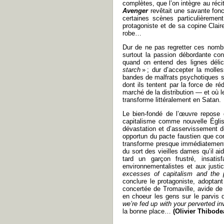
complètes, que l’on intègre au réc
Avenger
revêtait une savante fonc
certaines scènes particulièrement
protagoniste et de sa copine Clai
robe…
Dur de ne pas regretter ces nombr
surtout la passion débordante cons
quand on entend des lignes déli
starch
» ; dur d’accepter la moll
bandes de malfrats psychotiques s
dont ils tentent par la force de r
marché de la distribution — et où l
transforme littéralement en Satan.
Le bien-fondé de l’œuvre repose
capitalisme comme nouvelle Égli
dévastation et d’asservissement de
opportun du pacte faustien que con
transforme presque immédiatement 
du sort des vieilles dames qu’il ai
tard un garçon frustré, insatis
environnementalistes et aux justic
excesses of capitalism and the 
conclure le protagoniste, adoptan
concertée de Tromaville, avide de 
en choeur les gens sur le parvis 
we’re fed up with your perverted i
la bonne place…
(Olivier Thibode