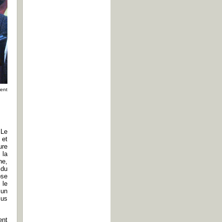
ment
 Le
 et
ure
 la
ne,
 du
ose
 le
 un
lus
ent