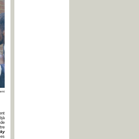
ment
ent
éjà
 de
tre
ky
ces