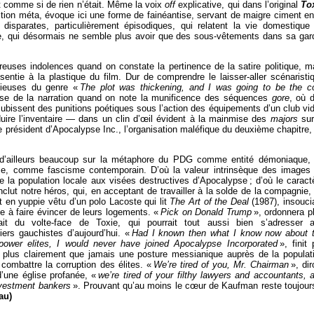
it comme si de rien n’était. Même la voix
off
explicative, qui dans l’original
To
tion méta, évoque ici une forme de fainéantise, servant de maigre ciment en
 disparates, particulièrement épisodiques, qui relatent la vie domestique
re, qui désormais ne semble plus avoir que des sous-vêtements dans sa gar
euses indolences quand on constate la pertinence de la satire politique, m
entie à la plastique du film. Dur de comprendre le laisser-aller scénaristi
cieuses du genre «
The plot was thickening, and I was going to be the c
esse de la narration quand on note la munificence des séquences
gore
, où 
ubissent des punitions poétiques sous l’action des équipements d’un club vi
éduire l’inventaire — dans un clin d’œil évident à la mainmise des
majors
sur
e président d’Apocalypse Inc., l’organisation maléfique du deuxième chapitre,
 d’ailleurs beaucoup sur la métaphore du PDG comme entité démoniaque,
se, comme fascisme contemporain. D’où la valeur intrinsèque des images
 la population locale aux visées destructives d’Apocalypse ; d’où le caract
clut notre héros, qui, en acceptant de travailler à la solde de la compagnie,
en yuppie vêtu d’un polo Lacoste qui lit
The Art of the Deal
(1987), insouci
de à faire évincer de leurs logements. «
Pick on Donald Trump
», ordonnera p
fait du volte-face de Toxie, qui pourrait tout aussi bien s’adresser 
iers gauchistes d’aujourd’hui. «
Had I known then what I know now about 
power elites, I would never have joined Apocalypse Incorporated
», finit 
t plus clairement que jamais une posture messianique auprès de la populat
combattre la corruption des élites. «
We’re tired of you, Mr. Chairman
», dir
d’une église profanée, «
we’re tired of your filthy lawyers and accountants, 
nvestment bankers
». Prouvant qu’au moins le cœur de Kaufman reste toujour
au)