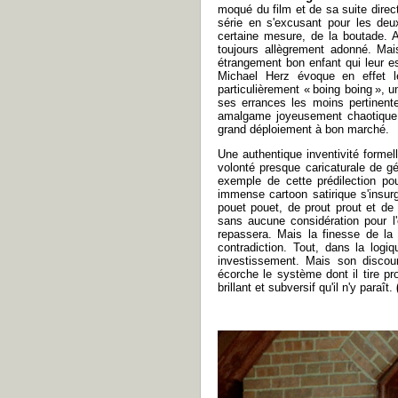
moqué du film et de sa suite dire
série en s'excusant pour les deu
certaine mesure, de la boutade. Ap
toujours allègrement adonné. Mai
étrangement bon enfant qui leur 
Michael Herz évoque en effet l
particulièrement « boing boing », 
ses errances les moins pertinent
amalgame joyeusement chaotiqu
grand déploiement à bon marché.
Une authentique inventivité forme
volonté presque caricaturale de gé
exemple de cette prédilection po
immense cartoon satirique s'insur
pouet pouet, de prout prout et de
sans aucune considération pour l'
repassera. Mais la finesse de la
contradiction. Tout, dans la log
investissement. Mais son discour
écorche le système dont il tire pro
brillant et subversif qu'il n'y paraît.