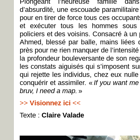
Plongeant l’heureuse famille dan
d’absurdité, une escouade paramilitaire
pour en tirer de force tous ces occupan
et exécuter tous les hommes sous 
policiers et des voisins. Consacré à u
Ahmed, blessé par balle, mains liées d
près pour ne rien manquer de l’intensit
la profondeur bouleversante de son rega
les constats aiguisés qui s’imposent s
qui rejette les individus, chez eux nulle
conquérir et assimiler. «
If you want me
bruv, I need a map.
»
>>
Visionnez ici
<<
Texte :
Claire Valade