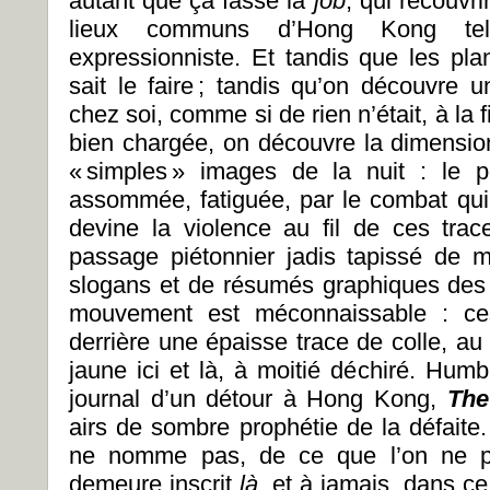
autant que ça fasse la
job
, qui recouvr
lieux communs d’Hong Kong te
expressionniste. Et tandis que les pla
sait le faire ; tandis qu’on découvre 
chez soi, comme si de rien n’était, à la 
bien chargée, on découvre la dimensi
« simples » images de la nuit : le por
assommée, fatiguée, par le combat qui
devine la violence au fil de ces tra
passage piétonnier jadis tapissé de 
slogans et de résumés graphiques de
mouvement est méconnaissable : ces
derrière une épaisse trace de colle, au
jaune ici et là, à moitié déchiré. Hum
journal d’un détour à Hong Kong,
The
airs de sombre prophétie de la défaite
ne nomme pas, de ce que l’on ne p
demeure inscrit
là
, et à jamais, dans ce