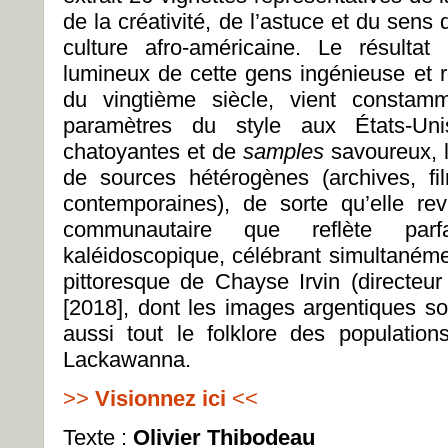
de la créativité, de l’astuce et du sens 
culture afro-américaine. Le résultat
lumineux de cette gens ingénieuse et ré
du vingtième siècle, vient constamme
paramètres du style aux États-Un
chatoyantes et de
samples
savoureux, l
de sources hétérogènes (archives, f
contemporaines), de sorte qu’elle re
communautaire que reflète parfa
kaléidoscopique, célébrant simultanément
pittoresque de Chayse Irvin (directeu
[2018], dont les images argentiques so
aussi tout le folklore des populatio
Lackawanna.
>>
Visionnez ici
<<
Texte :
Olivier Thibodeau