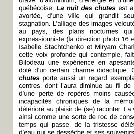
drave, d’aluminium, d’énergie et d’un
québécoise,
La nuit des chutes
est au
avortée, d’une ville qui grandit se
stagnation. L’alliage des images velout
au pays, des plans nocturnes qui
expressionniste (la direction photo 16
Isabelle Stachtchenko et Miryam Char
cette voix profonde qui contemple, fai
Bilodeau une expérience en apesanteu
doté d’un certain charme didactique. 
chutes
porte aussi un regard exempla
centres, dont l’aura diminue au fil de n
d’une perte de repères moins causée
incapacités chroniques de la mémoir
détérioré au plaisir de (se) raconter. La
ainsi comme une sorte de roc de consc
temps qui passe, de la tristesse délét
d’eau qui se dessèche et ses souvenirs