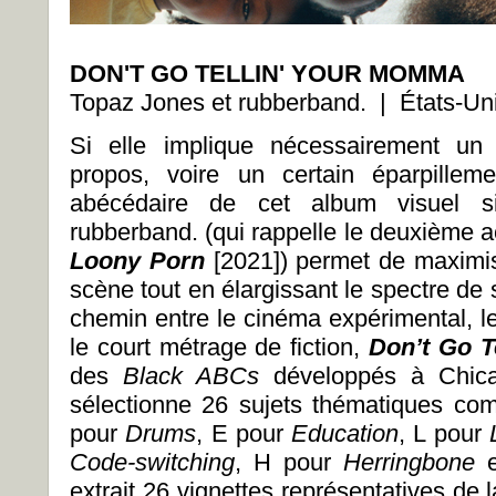
DON'T GO TELLIN' YOUR MOMMA
Topaz Jones et rubberband. | États-Un
Si elle implique nécessairement un 
propos, voire un certain éparpilleme
abécédaire de cet album visuel 
rubberband. (qui rappelle le deuxième 
Loony Porn
[2021]) permet de maximis
scène tout en élargissant le spectre de
chemin entre le cinéma expérimental, l
le court métrage de fiction,
Don’t Go T
des
Black ABCs
développés à Chica
sélectionne 26 sujets thématiques com
pour
Drums
, E pour
Education
, L pour
Code-switching
, H pour
Herringbone
e
extrait 26 vignettes représentatives de l